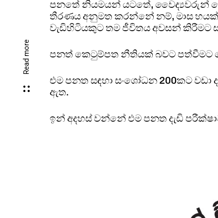
පනතේ නියමයන් යටතේ, වෛද්‍යවරුන් ද
තීරණය අනුමත කරන්නේ නම්, මාස හයක් 
වැඩිහිටියකුට තම ජීවිතය අවසන් කිරීමට
Read more
පනත් කෙටුම්පත නීතියක් බවට පත්වීමට ප
එම පනත සඳහා සංශෝධන 200කට වඩා දැන
ඇත.
ඉන් අදහස් වන්නේ එම පනත දැඩි පරීක්ෂා