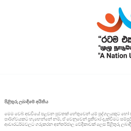
පිළිතුරු ලබාදීමේ අයිතිය
මෙම වෙබ් අඩවියේ පළවන පුවතක් හේතුවෙන් යම් පුද්ගලයකුට හෝ පා
පාර්ශ්වයකට හැඟෙන්නේ නම්, ඒ වෙනුවෙන් ප්‍රතිචාර දැක්වීමට සම්පූර
ආචාරධර්මවලට ගරුකරන අන්තර්ජාල වේදිකාවක් ලෙස පිළිතුරු ලබාදී