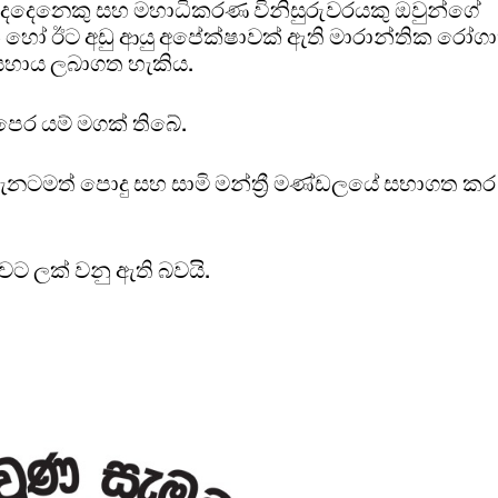
ෙදෙනෙකු සහ මහාධිකරණ විනිසුරුවරයකු ඔවුන්ගේ
හෝ ඊට අඩු ආයු අපේක්ෂාවක් ඇති මාරාන්තික රෝගා
 සහාය ලබාගත හැකිය.
ෙර යම් මගක් තිබේ.
ටමත් පොදු සහ සාමි මන්ත්‍රී මණ්ඩලයේ සභාගත කර
වට ලක් වනු ඇති බවයි.