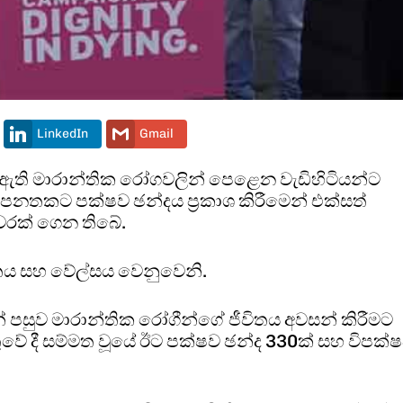
LinkedIn
Gmail
 ඇති මාරාන්තික රෝගවලින් පෙළෙන වැඩිහිටියන්ට
 පනතකට පක්ෂව ඡන්දය ප්‍රකාශ කිරීමෙන් එක්සත්
යවරක් ගෙන තිබේ.
ය සහ වේල්සය වෙනුවෙනි.
් පසුව මාරාන්තික රෝගීන්ගේ ජීවිතය අවසන් කිරීමට
වේ දී සම්මත වූයේ ඊට පක්ෂව ඡන්ද 330ක් සහ විපක්