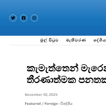
Type and hit enter
මුල් පිටුව
මැතිවරණ
දේශී
කැමැත්තෙන් මැර
තීරණාත්මක පනතක් බ
November 30, 2024
Featured
/
Foreign - විදේශිය