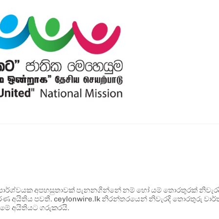
ර්ශ්වයක අපහසුතාවක් පැනනගින්නේ නම් හෝ යම් තොරතුරක් නිවැරදි ව
්ණ අයිතිය පවතී. ceylonwire.lk නිරන්තරයෙන් නිවැරදි තොරතුරු වාර්තා
මේ අයිතියට ගරුකරයි.