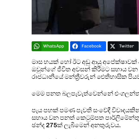
WhatsApp
Facebook
Twitter
මාස හයක් හෝ ඊට අඩු ආයු අපේක්ෂාවක්
ඔවුන්ගේ ජීවිත අවසන් කිරීමට සහාය වන
රාජධානියේ මන්ත්‍රීවරුන් ඓතිහාසික පි
මෙම පනත බලපැවැත්වෙන්නේ එංගලන්ත
පැය පහක් පමණ පැවති සංවේදී විවාදයකින
සහාය වන පනත් කෙටුම්පත පාර්ලිමේන්තු
ඡන්ද 275ක් ලැබීමෙන් අනතුරුවය.