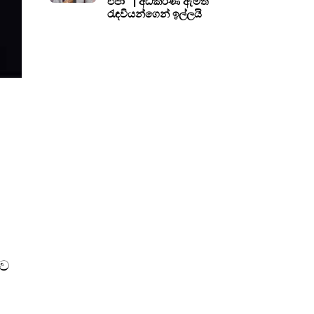
එපා” | අධිකරණ ඇමති
රැඳවියන්ගෙන් ඉල්ලයි
ෂව