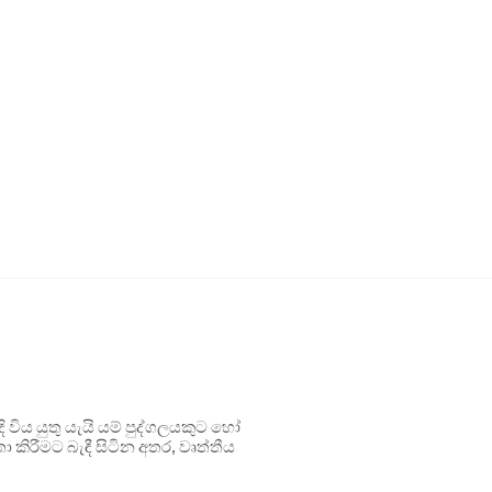
ිය යුතු යැයි යම් පුද්ගලයකුට හෝ
 කිරීමට බැඳී සිටින අතර, වෘත්තීය