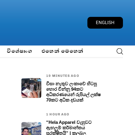
E
N
G
L
I
S
H
විශේෂාංග
එහෙන් මෙහෙන්
19 MINUTES AGO
වීසා නැතුව ලංකාවේ හිටපු
හොර චීන්නු 94කට
අධිකරණයෙන් රුපියල් ලක්ෂ
70කට අධික දඩයක්
1 HOUR AGO
“Hela Apparel වැහුවට
ඇඟලුම් කර්මාන්තය
සුරක්ෂිතයි” | කලබල