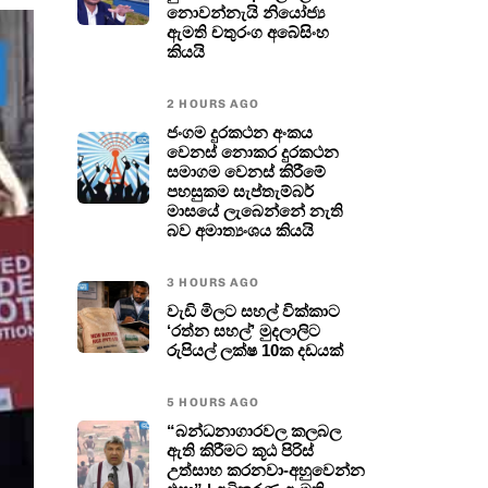
නොවන්නැයි නියෝජ්‍ය
ඇමති චතුරංග අබේසිංහ
කියයි
2 HOURS AGO
ජංගම දුරකථන අංකය
වෙනස් නොකර දුරකථන
සමාගම වෙනස් කිරීමේ
පහසුකම සැප්තැම්බර්
මාසයේ ලැබෙන්නේ නැති
බව අමාත්‍යංශය කියයි
3 HOURS AGO
වැඩි මිලට සහල් වික්කාට
‘රත්න සහල්’ මුදලාලිට
රුපියල් ලක්ෂ 10ක දඩයක්
5 HOURS AGO
“බන්ධනාගාරවල කලබල
ඇති කිරීමට කූඨ පිරිස්
උත්සාහ කරනවා-අහුවෙන්න