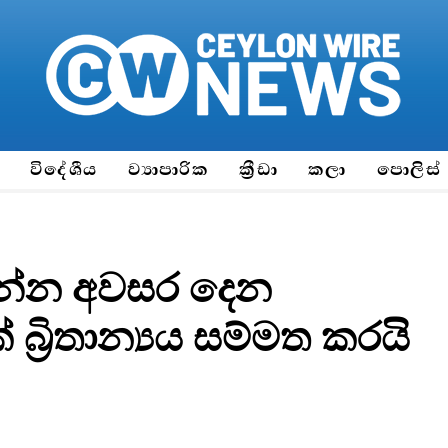
ය
විදේශීය
ව්‍යාපාරික
ක්‍රීඩා
කලා
පොලිස්
ෙන්න අවසර දෙන
්‍රිතාන්‍යය සම්මත කරයි