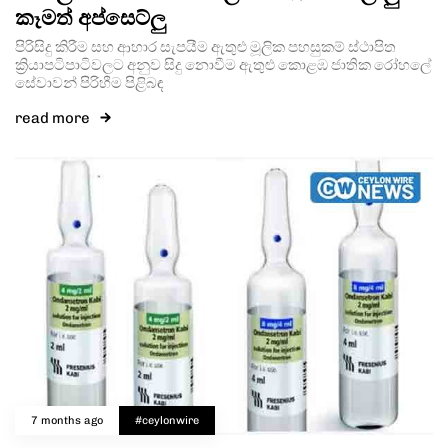
කෑමත් අප්සෙට්ලු
පිරිසිදු කිරීම සහ ආහාර සැපයීම ඇතුළු මූලික පහසුකම් ස්ථාපිත
ක්‍රියාපටිපාටිවලට අනුව සිදු නොවීම ඇතුළු කොළඹ ජාතික රෝහලේ
සේවාවන් පිරිහීම පිළිබඳ
read more
7 months ago
#ceylonwire