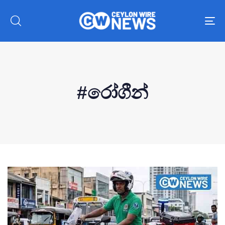
To
nav
#රෝගීන්