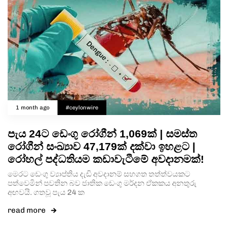
1 month ago
#ceylonwire
පැය 24ට ඩෙංගු රෝගීන් 1,069ක් | සමස්ත
රෝගීන් සංඛ්‍යාව 47,179ක් දක්වා ඉහළට |
රෝහල් පද්ධතියම කඩාවැටීමේ අවදානමක්!
මෙරට ඩෙංගු ව්‍යාප්තිය දැඩි අවදානම් සහගත තත්ත්වයකට
පත්වෙමින් පවතින බව ජාතික ඩෙංගු මර්දන ඒකකය අනතුරු
අඟවයි. ගතවූ පැය 24 ක
read more