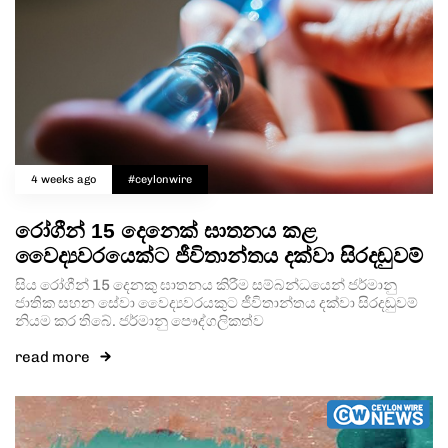
Type and hit enter
4 weeks ago
#ceylonwire
රෝගීන් 15 දෙනෙක් ඝාතනය කළ
වෛද්‍යවරයෙක්ට ජීවිතාන්තය දක්වා සිරදඬුවම්
සිය රෝගීන් 15 දෙනකු ඝාතනය කිරීම සම්බන්ධයෙන් ජර්මානු
ජාතික සහන සේවා වෛද්‍යවරයකුට ජීවිතාන්තය දක්වා සිරදඬුවම්
නියම කර තිබේ. ජර්මානු පෞද්ගලිකත්ව
read more