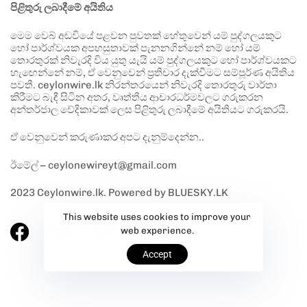
පිළිතුරු ලබාදීමේ අයිතිය
මෙම වෙබ් අඩවියේ පළවන පුවතක් හේතුවෙන් යම් පුද්ගලයකුට
හෝ පාර්ශ්වයක අපහසුතාවක් පැනනගින්නේ නම් හෝ යම්
තොරතුරක් නිවැරදි විය යුතු යැයි යම් පුද්ගලයකුට හෝ පාර්ශ්වයකට
හැඟෙන්නේ නම්, ඒ වෙනුවෙන් ප්‍රතිචාර දැක්වීමට සම්පූර්ණ අයිතිය
පවතී. ceylonwire.lk නිරන්තරයෙන් නිවැරදි තොරතුරු වාර්තා
කිරීමට බැඳී සිටින අතර, වෘත්තීය ආචාරධර්මවලට ගරුකරන
අන්තර්ජාල වේදිකාවක් ලෙස පිළිතුරු ලබාදීමේ අයිතියට ගරුකරයි.
ඒ වෙනුවෙන් කරුණාකර අපට දැනුම්දෙන්න..
ඊමේල් – ceylonewireyt@gmail.com
2023 Ceylonwire.lk. Powered by BLUESKY.LK
This website uses cookies to improve your
web experience.
Accept