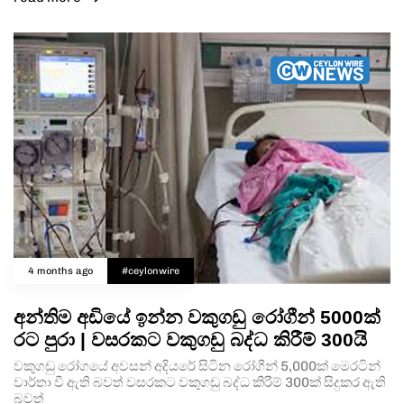
4 months ago
#ceylonwire
අන්තිම අඩියේ ඉන්න වකුගඩු රෝගීන් 5000ක්
රට පුරා | වසරකට වකුගඩු බද්ධ කිරීම් 300යි
වකුගඩු රෝගයේ අවසන් අදියරේ සිටින රෝගීන් 5,000ක් මෙරටින්
වාර්තා වී ඇති බවත් වසරකට වකුගඩු බද්ධ කිරීම් 300ක් සිදුකර ඇති
බවත්