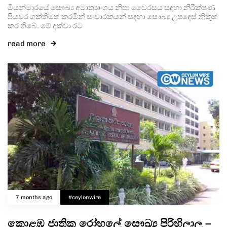
මියන්මාරයේ සෞඛ්‍ය අමාත්‍යාංශය නිපා වෛරසය සඳහා නිරීක්ෂණ
පියවර ශක්තිමත් කරමින් සංචාරකයන් සඳහා සෞඛ්‍ය උපදෙස් නිකුත්
කර තිබේ. මේ දක්වා රට
read more
7 months ago
#ceylonwire
කොළඹ ජාතික රෝහලේ සෞඛ්‍ය පිරිහිලාලු –