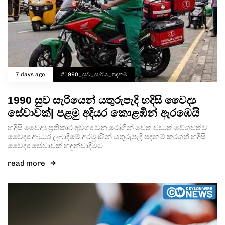
7 days ago
#1990_සුව_සැරිය_පදනම
1990 සුව සැරියෙන් යතුරුපැදි හදිසි වෛද්‍ය
සේවාවක්| පළමු අදියර කොළඹින් ඇරඹෙයි
හදිසි වෛද්‍ය ප්‍රතිකාර අවශ්‍ය වන රෝගීන් වෙත වඩාත් වේගවත්ව
වෛද්‍ය ආධාර ලබාදීමේ අරමුණින් යතුරුපැදි පදනම් කරගත් හදිසි
වෛද්‍ය සේවාවක් හඳුන්වාදීමට
read more