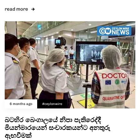
read more
6 months ago
#ceylonwire
බටහිර බෙංගාලයේ නිපා පැතිරෙද්දී
මියන්මාරයෙන් සංචාරකයන්ට අනතුරු
ඇඟවීමක්