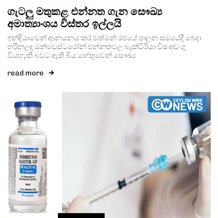
ගැටලු මතුකළ එන්නත ගැන සෞඛ්‍ය
අමාත්‍යාංශය විස්තර ඉල්ලයි
ඉන්දියාවෙන් ආනයනය කර වත්මන් රජයේ පාලන සමයේදී බෙදා
හරිනලද ඔන්ඩෙස්ටරෝන් එන්නතවල බැක්ටීරියා විෂ අඩංගු
වියහැකි බවට ඇති බිය හේතුවෙන් සෞඛ්‍ය
read more