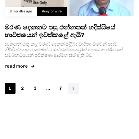
8 months ago
#ceylonwire
මරණ දෙකකට පසු එන්නතක් හදිස්සියේ
භාවිතයෙන් ඉවත්කළේ ඇයි?
සැකයන් මතු කළ මරණ දෙකක් පිළිබඳ වාර්තා වීමෙන් පසුව
නිර්වින්දනයට සම්බන්ධ ඔන්ඩන්සෙට්‍රෝන් ඖෂධ කාණ්ඩයක්
සම්බන්ධයෙන් පරීක්ෂණ ආරම්භ කර ඇති බව
read more
1
2
3
…
7