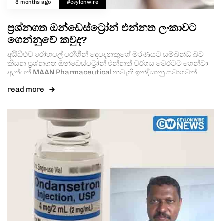
8 months ago
#ceylonwire
ප්‍රශ්නගත ඔන්ඩෙස්ට්‍රෝන් එන්නත ලංකාවට
ගෙන්නුවේ කවුද?
අයිඩීඑච් රෝහලේ රෝගීන් දෙදෙනකුගේ මරණයට සම්බන්ධ බව
කියන ප්‍රශ්නගත ඔන්ඩෙස්ට්‍රෝන් එන්නත් වර්ගය මෙරටට ගෙන්වා
ඇත්තේ MAAN Pharmaceutical නමැති ඉන්දියානු සමාගමක්
read more