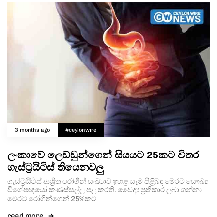
3 months ago
#ceylonwire
ලංකාවේ ලෙඩ්ඩුන්ගෙන් සියයට 25කට විතර
ගැස්ට්‍රයිටිස් තියෙනවලු
ගැස්ට්‍රයිටිස් ආශ්‍රිත රෝගීන් සංඛ්‍යාව ඉහළ යෑම පිළිබඳ මෙරට සෞඛ්‍ය
විශේෂඥයෝ කණස්සල්ල පළ කරති. වෛද්‍ය ප්‍රතිකාර ලබා ගන්නා
මෙරට රෝගීන්ගෙන් 25%කට
read more