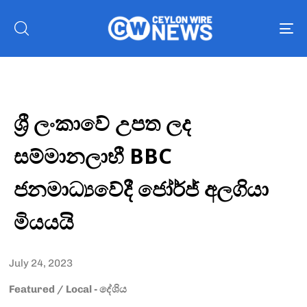
To
nav
ශ්‍රී ලංකාවේ උපත ලද
සම්මානලාභී BBC
ජනමාධ්‍යවේදී ජෝර්ජ් අලගියා
මියයයි
July 24, 2023
Featured
/
Local - දේශිය