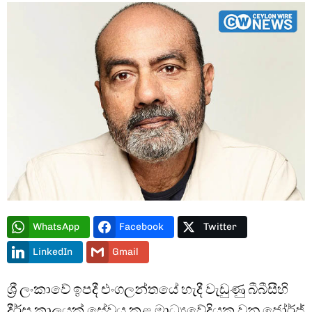
Type and hit enter
WhatsApp
Facebook
Twitter
LinkedIn
Gmail
ශ්‍රී ලංකාවේ ඉපදී එංගලන්තයේ හැදී වැඩුණු බීබීසීහි
දීර්ඝ කාලයක් සේවය කළ මාධ්‍යවේදියකු වන ජෝර්ජ්