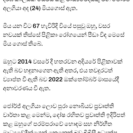
අලගියා අද (24) මියගොස් ඇත.
මිය යන විට 67 හැවිරිදි වියේ පසුවූ ඔහු, වසර
නවයක් තිස්සේ පිළිකා රෝගයෙන් පීඩා විඳ මෙසේ
මිය ගොස් තිබේ.
ඔහුට 2014 වසරේ දී හතරවන අදියරේ පිළිකාවක්
ඇති බව හඳුනාගෙන ඇති අතර, එය තවදුරටත්
ව්‍යාප්ත වී ඇති බව 2022 ඔක්තෝම්බර් මාසයේදී
අනාවරණය වී ඇත.
ජෝර්ජ් අලගියා ලොව පුරා නොබියව ප්‍රවෘත්ති
වාර්තා කළ මෙන්ම, දෝෂ රහිතව ප්‍රවෘත්ති ඉදිරිපත්
කළ ඔහුගේ පරම්පරාවේ හොඳම සහ නිර්භීත
මාධ්‍යවේදීන්ගෙන් කෙනෙක් බව බීබීසී අධ්‍යක්ෂ