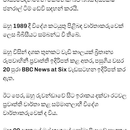
ජනරාල් ටිම් ඩේවි සඳහන් කරයි.
ඔහු 1989 දී විදේශ කටයුතු පිළිබඳ වාර්තාකරුවෙක්
ලෙස බීබීසීයට සම්බන්ධ වී තිබේ.
ඔහු විසින් දශක තුනකට වැඩි කාලයක් බ්‍රිතාන්‍ය
රූපවාහිනී ප්‍රවෘත්ති ඉදිරිපත් කළ අතර, පසුගිය වසර
20 පුරා BBC News at Six වැඩසටහන ඉදිරිපත් කර
ඇත.
ඊට පෙර, ඔහු රුවන්ඩාවේ සිට ඉරාකය දක්වා රටවල
ප්‍රවෘත්ති වාර්තා කළ සම්මානලාභී විදේශ
වාර්තාකරුවෙක් ද විය.