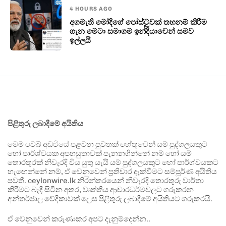
4 HOURS AGO
අගමැති මෝදිගේ පෝස්ටුවක් තහනම් කිරීම
ගැන මෙටා සමාගම ඉන්දියාවෙන් සමව
ඉල්ලයි
පිළිතුරු ලබාදීමේ අයිතිය
මෙම වෙබ් අඩවියේ පළවන පුවතක් හේතුවෙන් යම් පුද්ගලයකුට
හෝ පාර්ශ්වයක අපහසුතාවක් පැනනගින්නේ නම් හෝ යම්
තොරතුරක් නිවැරදි විය යුතු යැයි යම් පුද්ගලයකුට හෝ පාර්ශ්වයකට
හැඟෙන්නේ නම්, ඒ වෙනුවෙන් ප්‍රතිචාර දැක්වීමට සම්පූර්ණ අයිතිය
පවතී. ceylonwire.lk නිරන්තරයෙන් නිවැරදි තොරතුරු වාර්තා
කිරීමට බැඳී සිටින අතර, වෘත්තීය ආචාරධර්මවලට ගරුකරන
අන්තර්ජාල වේදිකාවක් ලෙස පිළිතුරු ලබාදීමේ අයිතියට ගරුකරයි.
ඒ වෙනුවෙන් කරුණාකර අපට දැනුම්දෙන්න..