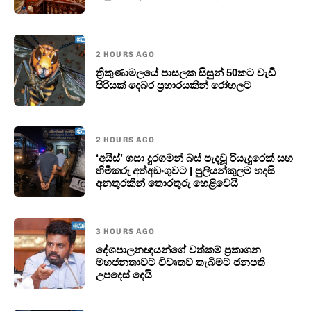
2 HOURS AGO
ත්‍රිකුණාමලයේ පාසලක සිසුන් 50කට වැඩි
පිරිසක් දෙබර ප්‍රහාරයකින් රෝහලට
2 HOURS AGO
‘අයිස්’ ගසා දුරගමන් බස් පැදවූ රියැදුරෙක් සහ
හිමිකරු අත්අඩංගුවට | පුලියන්කුලම හදසි
අනතුරකින් තොරතුරු හෙළිවෙයි
3 HOURS AGO
දේශපාලනඥයන්ගේ වත්කම් ප්‍රකාශන
මහජනතාවට විවෘතව තැබීමට ජනපති
උපදෙස් දෙයි