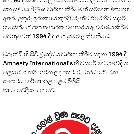
ඔහු 90 දශකයේ මුල් භාගයේ සෝමාලියාවේ සාගතය
සහ යුද්ධය පිළිබඳ වාර්තා කිරීමෙන් සම්මාන දිනාගත්
අතර, උතුරු ඉරාකයේ කුර්දිවරුන්ට එරෙහිව සදාම්
හුසේන්ගේ ජන සංහාරක ව්‍යාපාරය ආවරණය කිරීම
වෙනුවෙන් 1994 දී ද ඇගැයුමට ලක්ව තිබේ.
බුරුන්ඩි හි සිවිල් යුද්ධය වාර්තා කිරීම සඳහා 1994 දී
Amnesty International’s හි වසරේ මාධ්‍යවේදියා
ලෙස ඔහු නම් කරන ලද අතර, රුවන්ඩාවේ ජන
සංහාරය වාර්තා කළ පළමු බීබීසී
මාධ්‍යවේදියා ඔහු වේ.