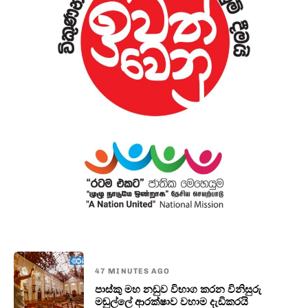
47 MINUTES AGO
පාස්කු මහ නඩුව විභාග කරන විනි­සුරු
මඬුල්ලේ ආර­ක්ෂාව වහාම දැඩිකරයි