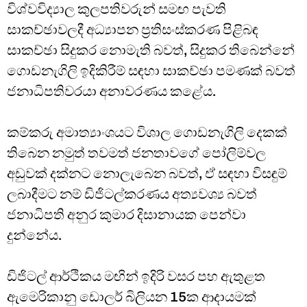
විශ්වවිද්‍යාල කුලපතිවරුන් සමඟ පැවති
සාකච්ඡාවලදී අධ්‍යාපන ප්‍රතිසංස්කරණ පිළිබඳ
සාකච්ඡා සිදුකර නොමැති බවත්, සිදුකර තිබෙන්නේ
ගොඩනැගිලි ඉදිකිරීම් සඳහා සාකච්ඡා පමණක් බවත්
ජනාධිපතිවරයා අනාවරණය කළේය.
කම්කරු අමාත්‍යාංශයට විශාල ගොඩනැගිලි දෙකක්
තිබෙන නමුත් තවමත් ජනතාවගේ පෝලිම්වල
අඩුවක් දක්නට නොලැබෙන බවත්, ඒ සඳහා විසඳුම්
ලබාදීමට නම් ඩිජිටල්කරණය අත්‍යවශ්‍ය බවත්
ජනාධිපති අනුර කුමාර දිසානායක පෙන්වා
දුන්නේය.
ඩිජිටල් ආර්ථිකය මඟින් ඉදිරි වසර පහ ඇතුළත
ඇමෙරිකානු ඩොලර් බිලියන 15ක ආදායමක්