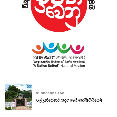
51 SECONDS AGO
පල්ලන්සේනට කඳුළු ගෑස් ගහයි(වීඩියෝ)