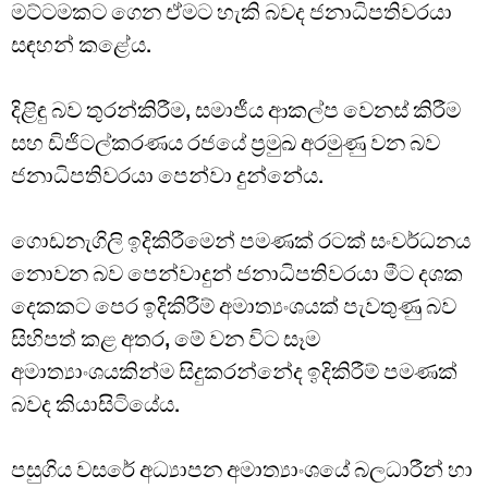
මට්ටමකට ගෙන ඒමට හැකි බවද ජනාධිපතිවරයා
සඳහන් කළේය.
දිළිඳු බව තුරන්කිරීම, සමාජීය ආකල්ප වෙනස් කිරීම
සහ ඩිජිටල්කරණය රජයේ ප්‍රමුඛ අරමුණු වන බව
ජනාධිපතිවරයා පෙන්වා දුන්නේය.
ගොඩනැගිලි ඉදිකිරීමෙන් පමණක් රටක් සංවර්ධනය
නොවන බව පෙන්වාදුන් ජනාධිපතිවරයා මීට දශක
දෙකකට පෙර ඉදිකිරීම් අමාත්‍යංශයක් පැවතුණු බව
සිහිපත් කළ අතර, මේ වන විට සෑම
අමාත්‍යාංශයකින්ම සිදුකරන්නේද ඉදිකිරීම් පමණක්
බවද කියාසිටියේය.
පසුගිය වසරේ අධ්‍යාපන අමාත්‍යාංශයේ බලධාරීන් හා