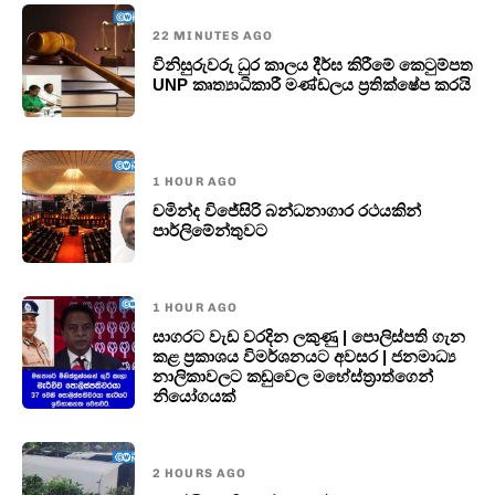
22 MINUTES AGO
විනිසුරුවරු ධුර කාලය දීර්ඝ කිරීමේ කෙටුම්පත
UNP කෘත්‍යාධිකාරී මණ්ඩලය ප්‍රතික්ෂේප කරයි
1 HOUR AGO
චමින්ද විජේසිරි බන්ධනාගාර රථයකින්
පාර්ලිමේන්තුවට
1 HOUR AGO
සාගරට වැඩ වරදින ලකුණු | පොලිස්පති ගැන
කළ ප්‍රකාශය විමර්ශනයට අවසර | ජනමාධ්‍ය
නාලිකාවලට කඩුවෙල මහේස්ත්‍රාත්ගෙන්
නියෝගයක්
2 HOURS AGO