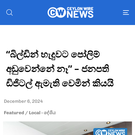
To
nav
“බිල්ඩින් හැදුවට පෝලිම්
අඩුවෙන්නේ නෑ” – ජනපති
ඩිජිටල් ඇමැති වෙමින් කියයි
December 6, 2024
Featured
/
Local - දේශිය