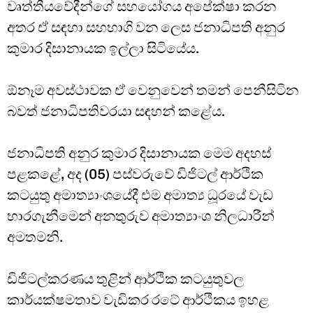
වෘත්තීයවේදීන්ගේ සහයෝගය අපේක්ෂා කරන
අතර ඒ සඳහා සහභාගි වන ලෙස ජනාධිපති අනුර
කුමාර දිසානායක ඉල්ලා සිටියේය.
ඕනෑම අවස්ථාවක ඒ වෙනුවෙන් තමන් පෙනීසිටින
බවත් ජනාධිපතිවරයා සඳහන් කළේය.
ජනාධිපති අනුර කුමාර දිසානායක මෙම අදහස්
පළකළේ, අද (05) පස්වරුවේ ඩිජිටල් ආර්ථික
කටයුතු අමාත්‍යාංශයේදී එම අමාත්‍ය ධූරයේ වැඩ
භාරගැනීමෙන් අනතුරුව අමාත්‍යාංශ නිලධාරීන්
අමතමනි.
ඩිජිටල්කරණය තුළින් ආර්ථික කටයුතුවල
කාර්යක්ෂමතාව වැඩිකර රටේ ආර්ථිකය ඉහළ