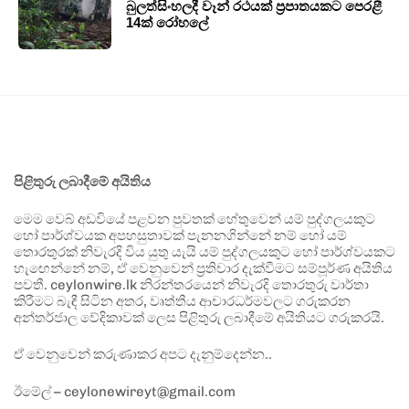
බුලත්සිංහලදී වෑන් රථයක් ප්‍රපාතයකට පෙරළී
14ක් රෝහලේ
පිළිතුරු ලබාදීමේ අයිතිය
මෙම වෙබ් අඩවියේ පළවන පුවතක් හේතුවෙන් යම් පුද්ගලයකුට
හෝ පාර්ශ්වයක අපහසුතාවක් පැනනගින්නේ නම් හෝ යම්
තොරතුරක් නිවැරදි විය යුතු යැයි යම් පුද්ගලයකුට හෝ පාර්ශ්වයකට
හැඟෙන්නේ නම්, ඒ වෙනුවෙන් ප්‍රතිචාර දැක්වීමට සම්පූර්ණ අයිතිය
පවතී. ceylonwire.lk නිරන්තරයෙන් නිවැරදි තොරතුරු වාර්තා
කිරීමට බැඳී සිටින අතර, වෘත්තීය ආචාරධර්මවලට ගරුකරන
අන්තර්ජාල වේදිකාවක් ලෙස පිළිතුරු ලබාදීමේ අයිතියට ගරුකරයි.
ඒ වෙනුවෙන් කරුණාකර අපට දැනුම්දෙන්න..
ඊමේල් – ceylonewireyt@gmail.com