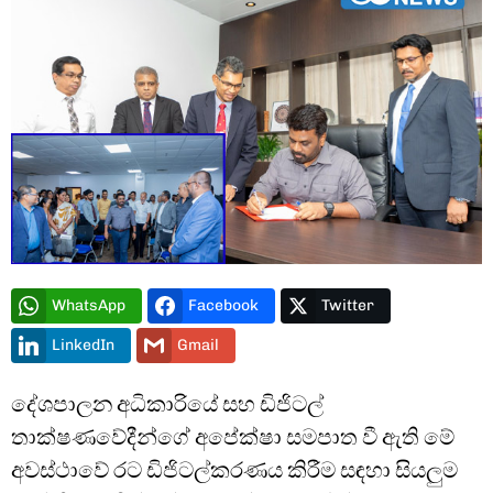
Type and hit enter
WhatsApp
Facebook
Twitter
LinkedIn
Gmail
දේශපාලන අධිකාරියේ සහ ඩිජිටල්
තාක්ෂණවේදීන්ගේ අපේක්ෂා සමපාත වී ඇති මේ
අවස්ථාවේ රට ඩිජිටල්කරණය කිරීම සඳහා සියලුම