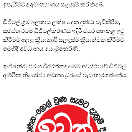
ඉපැයීමට ද අමාත්‍යාංශය සැලසුම් කර තිබේ.
ඩිජිටල් ශ්‍රම බලකාය ලක්ෂ දෙක දක්වා වැඩිකිරීම,
සමස්ත රටම ඩිජිටල්කරණය ඉදිරි වසර පහ තුළ ඉටු
කිරීමට අදාළ ක්‍රියාකාරී සැලැස්ම ක්‍රියාත්මක කිරීමට
මෙහිදී අවධානය යොමුකෙරිණි.
ඉංජිනේරු එරංග වීරරත්නද මෙම අවස්ථාවේ ඩිජිටල්
ආර්ථික නියෝජ්‍ය අමාත්‍ය ධුරයේ වැඩ භාරගත්තේය.