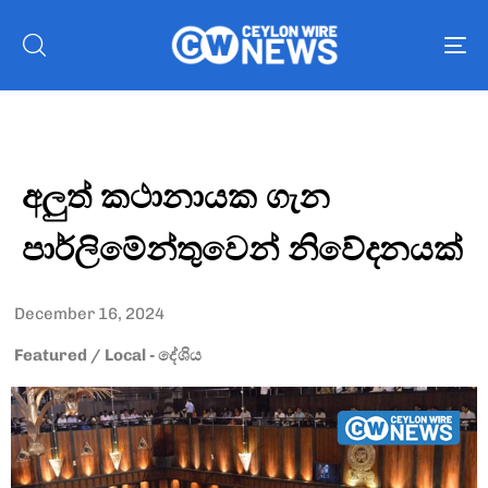
To
nav
අලුත් කථානායක ගැන
පාර්ලිමේන්තුවෙන් නිවේදනයක්
December 16, 2024
Featured
/
Local - දේශිය