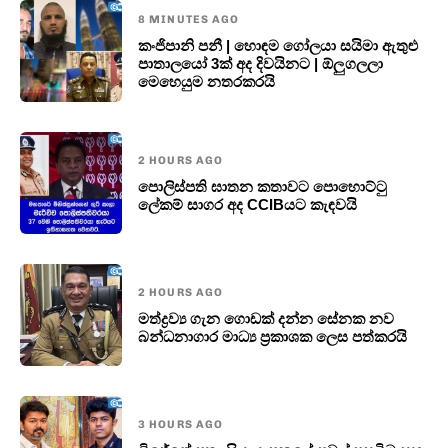
8 MINUTES AGO
කංජිපානි පනී | හොඳම ගෝලයා සයිමා ඇතුළු
පාතාලයෝ 3ක් අද දිවයිනට | ඕලුගලලා
මෙහෙයුම නතරකරයි
2 HOURS AGO
පොලි­ස්ප­ති ඝාතන කතාවට පොහොට්ටු
ලේකම් සාගර අද CCIBයට කැඳවයි
2 HOURS AGO
මත්ද්‍රව්‍ය ගැන ගොඩක් දන්න සේනක නව
බන්ධනාගාර මාධ්‍ය ප්‍රකාශක ලෙස පත්කරයි
3 HOURS AGO