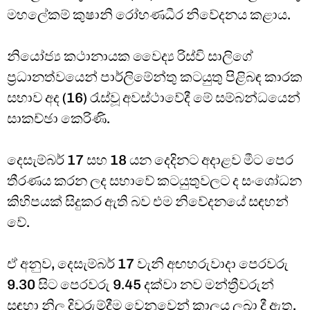
මහලේකම් කුෂානි රෝහණධීර නිවේදනය කළාය.
නියෝජ්‍ය කථානායක වෛද්‍ය රිස්වි සාලිගේ
ප්‍රධානත්වයෙන් පාර්ලිමේන්තු කටයුතු පිළිබඳ කාරක
සභාව අද (16) රැස්වූ අවස්ථාවේදී මේ සම්බන්ධයෙන්
සාකච්ඡා කෙරිණි.
දෙසැම්බර් 17 සහ 18 යන දෙදිනට අදාළව මීට පෙර
තීරණය කරන ලද සභාවේ කටයුතුවලට ද සංශෝධන
කිහිපයක් සිදුකර ඇති බව එම නිවේදනයේ සඳහන්
වේ.
ඒ අනුව, දෙසැම්බර් 17 වැනි අඟහරුවාදා පෙරවරු
9.30 සිට පෙරවරු 9.45 දක්වා නව මන්ත්‍රීවරුන්
සඳහා නිල දිවුරුම්දීම වෙනුවෙන් කාලය ලබා දී ඇත.