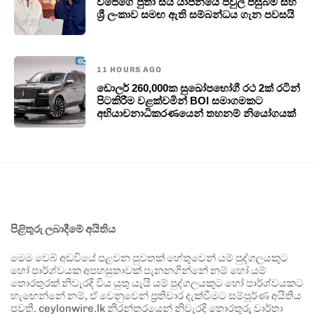
විජේගේ පුතා සිය යාපනයේ පවුල් පසුබිම සහ
ශ්‍රී ලංකාව සමඟ ඇති සම්බන්ධය ගැන පවසයි
11 HOURS AGO
ඩොලර් 260,000ක සුඛෝපභෝගී රථ 2ක් රටින්
පිටකිරීම වළක්වමින් BOI සමාගමකට
අභියාචනාධිකරණයෙන් තහනම් නියෝගයක්
පිළිතුරු ලබාදීමේ අයිතිය
මෙම වෙබ් අඩවියේ පළවන පුවතක් හේතුවෙන් යම් පුද්ගලයකුට
හෝ පාර්ශ්වයක අපහසුතාවක් පැනනගින්නේ නම් හෝ යම්
තොරතුරක් නිවැරදි විය යුතු යැයි යම් පුද්ගලයකුට හෝ පාර්ශ්වයකට
හැඟෙන්නේ නම්, ඒ වෙනුවෙන් ප්‍රතිචාර දැක්වීමට සම්පූර්ණ අයිතිය
පවතී. ceylonwire.lk නිරන්තරයෙන් නිවැරදි තොරතුරු වාර්තා