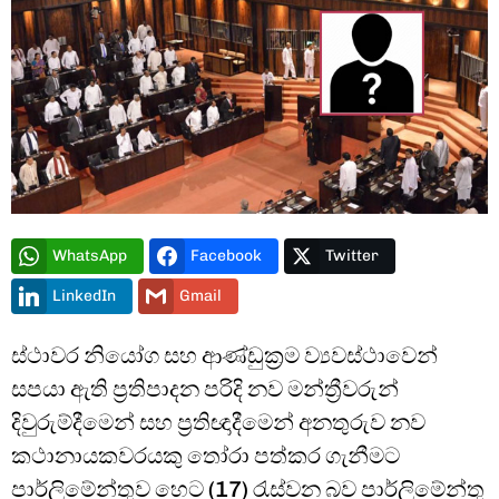
Type and hit enter
WhatsApp
Facebook
Twitter
LinkedIn
Gmail
ස්ථාවර නියෝග සහ ආණ්ඩුක්‍රම ව්‍යවස්ථාවෙන්
සපයා ඇති ප්‍රතිපාදන පරිදි නව මන්ත්‍රීවරුන්
දිවුරුම්දීමෙන් සහ ප්‍රතිඥාදීමෙන් අනතුරුව නව
කථානායකවරයකු තෝරා පත්කර ගැනීමට
පාර්ලිමේන්තුව හෙට (17) රැස්වන බව පාර්ලිමේන්තු