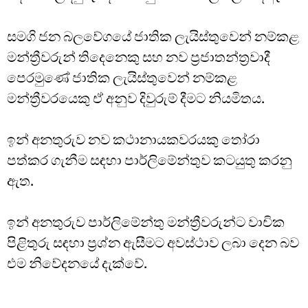
සමගි ජන බලවේගයේ ජාතික ලැයිස්තුවෙන් නම්කළ
මන්ත්‍රීවරුන් තිදෙනෙකු සහ නව ප්‍රජාතන්ත්‍රවාදී
පෙරමුණේ ජාතික ලැයිස්තුවෙන් නම්කළ
මන්ත්‍රීවරයෙකු ඒ අනුව දිවුරුම් දීමට නියමිතය.
ඉන් අනතුරුව නව කථානායකවරයකු තෝරා
පත්කර ගැනීම සඳහා පාර්ලිමේන්තුව කටයුතු කරනු
ඇත.
ඉන් අනතුරුව පාර්ලිමේන්තු මන්ත්‍රීවරුන්ට වාචික
පිළිතුරු සඳහා ප්‍රශ්න ඇසීමට අවස්ථාව ලබා දෙන බව
එම නිවේදනයේ දැක්වේ.