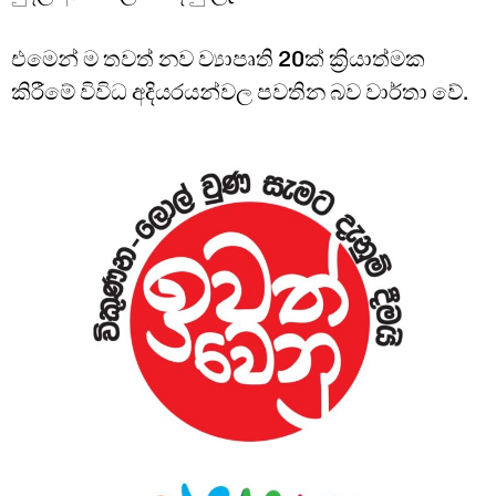
එමෙන් ම තවත් නව ව්‍යාපෘති 20ක් ක්‍රියාත්මක
කිරීමේ විවිධ අදියරයන්වල පවතින බව වාර්තා වේ.