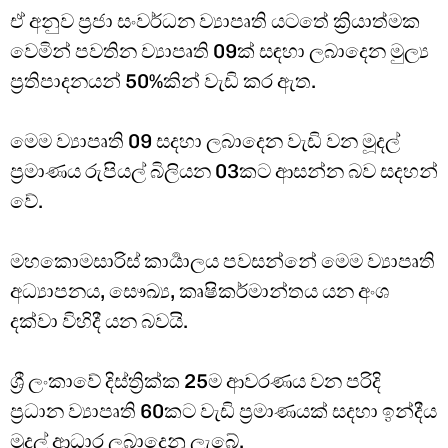
ඒ අනුව ප්‍රජා සංවර්ධන ව්‍යාපෘති යටතේ ක්‍රියාත්මක
වෙමින් පවතින ව්‍යාපෘති 09ක් සඳහා ලබාදෙන මුල්‍ය
ප්‍රතිපාදනයන් 50%කින් වැඩි කර ඇත.
මෙම ව්‍යාපෘති 09 සදහා ලබාදෙන වැඩි වන මූදල්
ප්‍රමාණය රුපියල් බිලියන 03කට ආසන්න බව සදහන්
වේ.
මහකොමසාරිස් කාර්‍යාලය පවසන්නේ මෙම ව්‍යාපෘති
අධ්‍යාපනය, සෞඛ්‍ය, කෘෂිකර්මාන්තය යන අංශ
දක්වා විහිදී යන බවයි.
ශ්‍රී ලංකාවේ දිස්ත්‍රික්ක 25ම ආවරණය වන පරිදි
ප්‍රධාන ව්‍යාපෘති 60කට වැඩි ප්‍රමාණයක් සදහා ඉන්දීය
මුදල් ආධාර ලබාදෙනු ලැබේ.