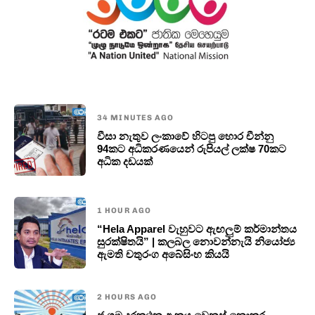
34 MINUTES AGO
වීසා නැතුව ලංකාවේ හිටපු හොර චීන්නු
94කට අධිකරණයෙන් රුපියල් ලක්ෂ 70කට
අධික දඩයක්
1 HOUR AGO
“Hela Apparel වැහුවට ඇඟලුම් කර්මාන්තය
සුරක්ෂිතයි” | කලබල නොවන්නැයි නියෝජ්‍ය
ඇමති චතුරංග අබේසිංහ කියයි
2 HOURS AGO