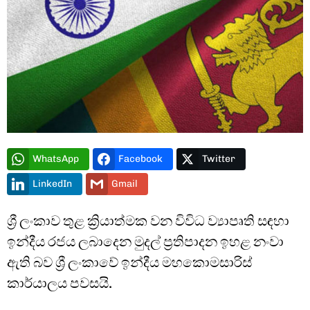
Type and hit enter
WhatsApp
Facebook
Twitter
LinkedIn
Gmail
ශ්‍රී ලංකාව තුළ ක්‍රියාත්මක වන විවිධ ව්‍යාපෘති සඳහා
ඉන්දීය රජය ලබාදෙන මුදල් ප්‍රතිපාදන ඉහළ නංවා
ඇති බව ශ්‍රී ලංකාවේ ඉන්දීය මහකොමසාරිස්
කාර්යාලය පවසයි.