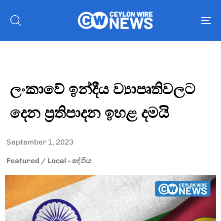
To
nav
ලංකාවේ ඉන්දීය ව්‍යාපෘතිවලට
දෙන ප්‍රතිපාදන ඉහළ දමයි
September 1, 2023
Featured
/
Local - දේශිය