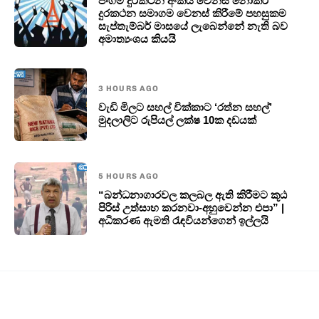
ජංගම දුරකථන අංකය වෙනස් නොකර
දුරකථන සමාගම වෙනස් කිරීමේ පහසුකම
සැප්තැම්බර් මාසයේ ලැබෙන්නේ නැති බව
අමාත්‍යංශය කියයි
3 HOURS AGO
වැඩි මිලට සහල් වික්කාට ‘රත්න සහල්’
මුදලාලිට රුපියල් ලක්ෂ 10ක දඩයක්
5 HOURS AGO
“බන්ධනාගාරවල කලබල ඇති කිරීමට කූඨ
පිරිස් උත්සාහ කරනවා-අහුවෙන්න එපා” |
අධිකරණ ඇමති රැඳවියන්ගෙන් ඉල්ලයි