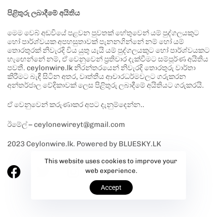
පිළිතුරු ලබාදීමේ අයිතිය
මෙම වෙබ් අඩවියේ පළවන පුවතක් හේතුවෙන් යම් පුද්ගලයකුට
හෝ පාර්ශ්වයක අපහසුතාවක් පැනනගින්නේ නම් හෝ යම්
තොරතුරක් නිවැරදි විය යුතු යැයි යම් පුද්ගලයකුට හෝ පාර්ශ්වයකට
හැඟෙන්නේ නම්, ඒ වෙනුවෙන් ප්‍රතිචාර දැක්වීමට සම්පූර්ණ අයිතිය
පවතී. ceylonwire.lk නිරන්තරයෙන් නිවැරදි තොරතුරු වාර්තා
කිරීමට බැඳී සිටින අතර, වෘත්තීය ආචාරධර්මවලට ගරුකරන
අන්තර්ජාල වේදිකාවක් ලෙස පිළිතුරු ලබාදීමේ අයිතියට ගරුකරයි.
ඒ වෙනුවෙන් කරුණාකර අපට දැනුම්දෙන්න..
ඊමේල් – ceylonewireyt@gmail.com
2023 Ceylonwire.lk. Powered by BLUESKY.LK
This website uses cookies to improve your
web experience.
Accept