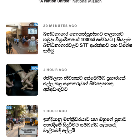
20 MINUTES AGO
බන්ධනාගාර නොසන්සුන්තාව පාලනයට
හමුදා විශ්‍රාමිකයෝ 1000ක් සේවයට | සියලුම
බන්ධනාගාරවලට STF ආරක්ෂාව සහ විශේෂ
කමිටු
1 HOUR AGO
රත්මලාන නිවසකට අත්බෝම්බ ප්‍රහාරයක්
එල්ල කළ සැකකරුවන් සිව්දෙනෙකු
අත්අඩංගුවට
1 HOUR AGO
ඉන්දියානු මන්ත්‍රීවරයාට සහ ඔහුගේ පුතාට
පහරදීමේ සිදුවීමට සම්බන්ධ සැකකරු
වැලිගමදී අල්ලයි