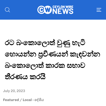
To
nav
රට බංකොලොත් වුණු හැටි
හොයන්න ප්‍රවීණයන් කැඳවන්න
බංකොලොත් කාරක සභාව
තීරණය කරයි
July 20, 2023
Featured
/
Local - දේශිය