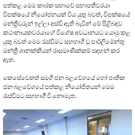
පත්කළ මෙම කාරක සභාවේ සභාපතිවරයා
විපක්ෂයේ නියෝජනයක් විය යුතු බවත්, විපක්ෂයේ
මන්ත්‍රීවරුන් ඉල්ලා අස්වී ඇති බැවින් මේ පිළිබඳව
කථානායකවරයාගේ විශේෂ අවධානයට යොමු කළ
යුතු බවත් මෙම රැස්වීමට සහභාගී වූ පාර්ලිමේන්තු
මන්ත්‍රී ශානක්කියන් රාසමාණික්කම් සඳහන් කර
ඇත.
කෙසේවෙතත් සමගි ජන බලවේගයේ හෝ ජාතික
ජන බලවේගයේ පත්කළ නියෝජිතයන් මෙම
රැස්වීමට සහභාගී වී නොමැත.