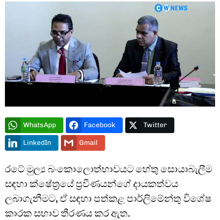
Type and hit enter
WhatsApp
Facebook
Twitter
LinkedIn
Gmail
රටේ මුල්‍ය බංකොලොත්භාවයට හේතු සොයාබැලීම
සඳහා ක්ෂේත්‍රයේ ප්‍රවීණයන්ගේ දායකත්වය
ලබාගැනීමට, ඒ සඳහා පත්කළ පාර්ලිමේන්තු විශේෂ
කාරක සභාව තීරණය කර ඇත.