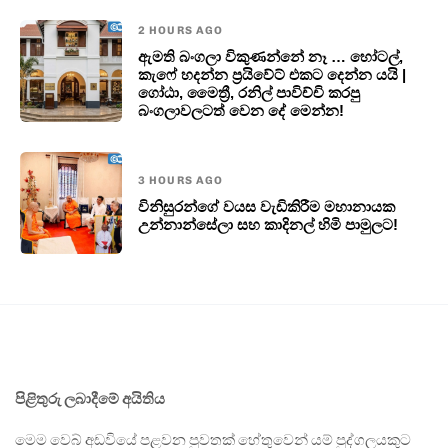
2 HOURS AGO
ඇමති බංගලා විකුණන්නේ නෑ … හෝටල්,
කැෆේ හදන්න ප්‍රයිවේට් එකට දෙන්න යයි |
ගෝඨා, මෛත්‍රී, රනිල් පාවිච්චි කරපු
බංගලාවලටත් වෙන දේ මෙන්න!
3 HOURS AGO
විනිසුරන්ගේ වයස වැඩිකිරීම මහානායක
උන්නාන්සේලා සහ කාදිනල් හිමි පාමුලට!
පිළිතුරු ලබාදීමේ අයිතිය
මෙම වෙබ් අඩවියේ පළවන පුවතක් හේතුවෙන් යම් පුද්ගලයකුට