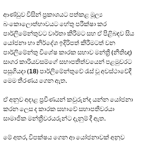
ආණ්ඩුව විසින් ප්‍රකාශයට පත්කළ මූල්‍ය
බංකොලොත්භාවයට හේතු පරීක්ෂා කර
පාර්ලිමේන්තුවට වාර්තා කිරීමට සහ ඒ පිළිබඳව සිය
යෝජනා හා නිර්දේශ ඉදිරිපත් කිරීමටත් වන
පාර්ලිමේන්තු විශේෂ කාරක සභාව මන්ත්‍රී (නීතිඥ)
සාගර කාරියවසම්ගේ සභාපතිත්වයෙන් පළමුවරට
පසුගියදා (18) පාර්ලිමේන්තුවේ රැස් වූ අවස්ථාවේදී
මෙම තීරණය ගෙන ඇත.
ඒ අනුව අදාළ ප්‍රවීණයන් කවුරුන්ද යන්න යෝජනා
කරන ලෙස ද කාරක සභාවේ සභාපතිවරයා
සාමාජික මන්ත්‍රීවරයරුන්ට දැනුම් දී ඇත.
මේ අතර, විපක්ෂය ගෙන ආ යෝජනාවක් අනුව