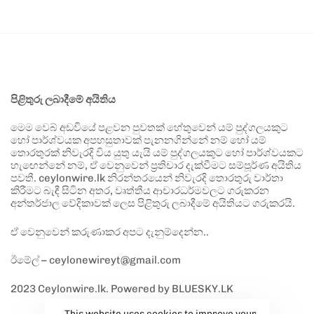
පිළිතුරු ලබාදීමේ අයිතිය
මෙම වෙබ් අඩවියේ පළවන පුවතක් හේතුවෙන් යම් පුද්ගලයකුට
හෝ පාර්ශ්වයක අපහසුතාවක් පැනනගින්නේ නම් හෝ යම්
තොරතුරක් නිවැරදි විය යුතු යැයි යම් පුද්ගලයකුට හෝ පාර්ශ්වයකට
හැඟෙන්නේ නම්, ඒ වෙනුවෙන් ප්‍රතිචාර දැක්වීමට සම්පූර්ණ අයිතිය
පවතී. ceylonwire.lk නිරන්තරයෙන් නිවැරදි තොරතුරු වාර්තා
කිරීමට බැඳී සිටින අතර, වෘත්තීය ආචාරධර්මවලට ගරුකරන
අන්තර්ජාල වේදිකාවක් ලෙස පිළිතුරු ලබාදීමේ අයිතියට ගරුකරයි.
ඒ වෙනුවෙන් කරුණාකර අපට දැනුම්දෙන්න..
ඊමේල් – ceylonewireyt@gmail.com
2023 Ceylonwire.lk. Powered by BLUESKY.LK
This website uses cookies to improve your