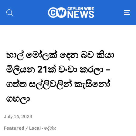
To
nav
හාල් මෝලක් දෙන බව කියා
මිලියන 21ක් වංචා කරලා –
ගත්ත සල්ලිවලින් කැසිනෝ
ගහලා
July 14, 2023
Featured
/
Local - දේශිය