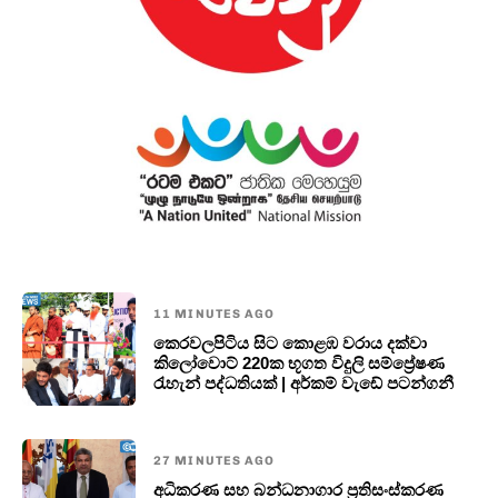
11 MINUTES AGO
කෙරවලපිටිය සිට කොළඹ වරාය දක්වා
කිලෝවොට් 220ක භූගත විදුලි සම්ප්‍රේෂණ
රැහැන් පද්ධතියක් | අර්කම් වැඩේ පටන්ගනී
27 MINUTES AGO
අධිකරණ සහ බන්ධනාගාර ප්‍රතිසංස්කරණ