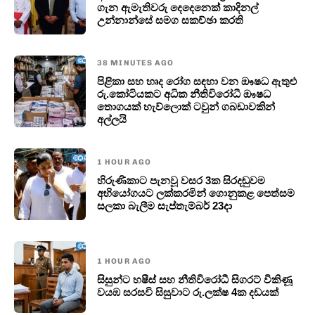
ගැන ඇමැතිවරු දෙදෙනෙක් කාදිනල්
උන්නාන්සේ සමග සකච්ඡා කරති
38 MINUTES AGO
පිළිකා සහ හෘද රෝග සඳහා වන ඖෂධ ඇතුළු
රු.කෝටියකට අධික නීතිවිරෝධී ඖෂධ
තොගයක් හැව්ලොක් ටවුන් ගබඩාවකින්
අල්ලයි
1 HOUR AGO
හිරුණිකාට පැනවූ වසර 3ක සිරදඬුවම
අභියෝගයට ලක්කරමින් ගොනුකළ පෙත්සම
සලකා බැලීම සැප්තැම්බර් 23දා
1 HOUR AGO
සිසුන්ට හෂීස් සහ නීතිවිරෝධී සිගරට් විකිණූ
වයඹ සරසවි සිසුවාට රු.ලක්ෂ 4ක දඩයක්