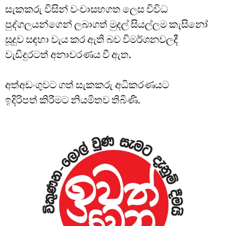
සැකකරු විසින් වංචාසහගත ලෙස විවිධ
පුද්ගලයන්ගෙන් ලබාගත් මුදල් සියල්ලම කැසිනෝ
සූදුව සඳහා වැය කර ඇති බව විමර්ශනවලදී
වැඩිදුරටත් අනාවරණය වී ඇත.
අත්අඩංගුවට ගත් සැකකරු අධිකරණයට
ඉදිරිපත් කිරීමට නියමිතව තිබිණි.