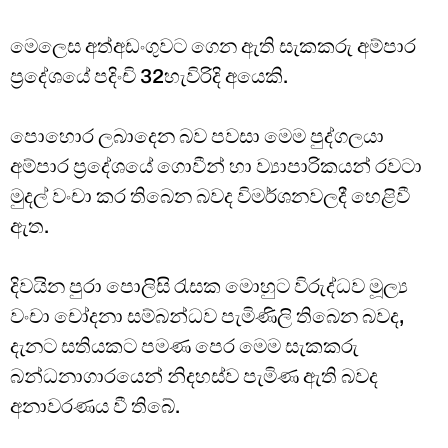
මෙලෙස අත්අඩංගුවට ගෙන ඇති සැකකරු අම්පාර
ප්‍රදේශයේ පදිංචි 32හැවිරිදි අයෙකි.
පොහොර ලබාදෙන බව පවසා මෙම පුද්ගලයා
අම්පාර ප්‍රදේශයේ ගොවීන් හා ව්‍යාපාරිකයන් රවටා
මුදල් වංචා කර තිබෙන බවද විමර්ශනවලදී හෙළිවී
ඇත.
දිවයින පුරා පොලිසි රැසක මොහුට විරුද්ධව මූල්‍ය
වංචා චෝදනා සම්බන්ධව පැමිණිලි තිබෙන බවද,
දැනට සතියකට පමණ පෙර මෙම සැකකරු
බන්ධනාගාරයෙන් නිදහස්ව පැමිණ ඇති බවද
අනාවරණය වී තිබේ.