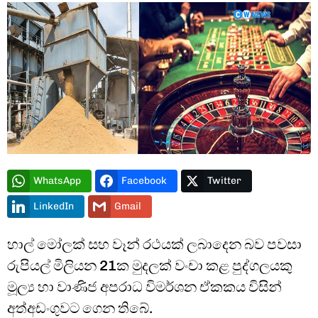
Type and hit enter
WhatsApp
Facebook
Twitter
LinkedIn
Gmail
හාල් මෝලක් සහ වෑන් රථයක් ලබාදෙන බව පවසා
රුපියල් මිලියන 21ක මුදලක් වංචා කළ පුද්ගලයකු
මූල්‍ය හා වාණිජ අපරාධ විමර්ශන ඒකකය විසින්
අත්අඩංගුවට ගෙන තිබේ.