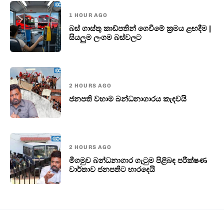
1 HOUR AGO
බස් ගාස්තු කාඩ්පතින් ගෙවීමේ ක්‍රමය ළඟදීම |
සියලුම ලංගම බස්වලට
2 HOURS AGO
ජනපති වහාම බන්ධනාගාරය කැඳවයි
2 HOURS AGO
මීගමුව බන්ධනාගාර ගැටුම පිළිබඳ පරීක්ෂණ
වාර්තාව ජනපතිට භාරදෙයි