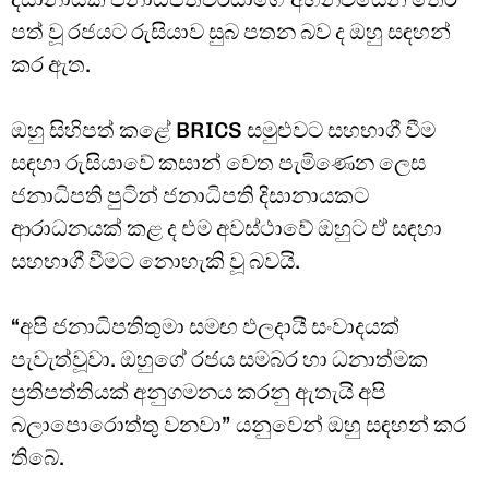
පත් වූ රජයට රුසියාව සුබ පතන බව ද ඔහු සඳහන්
කර ඇත.
ඔහු සිහිපත් කළේ BRICS සමුළුවට සහභාගී වීම
සඳහා රුසියාවේ කසාන් වෙත පැමිණෙන ලෙස
ජනාධිපති පුටින් ජනාධිපති දිසානායකට
ආරාධනයක් කළ ද එම අවස්ථාවේ ඔහුට ඒ සඳහා
සහභාගී වීමට නොහැකි වූ බවයි.
“අපි ජනාධිපතිතුමා සමඟ ඵලදායී සංවාදයක්
පැවැත්වූවා. ඔහුගේ රජය සමබර හා ධනාත්මක
ප්‍රතිපත්තියක් අනුගමනය කරනු ඇතැයි අපි
බලාපොරොත්තු වනවා” යනුවෙන් ඔහු සඳහන් කර
තිබේ.