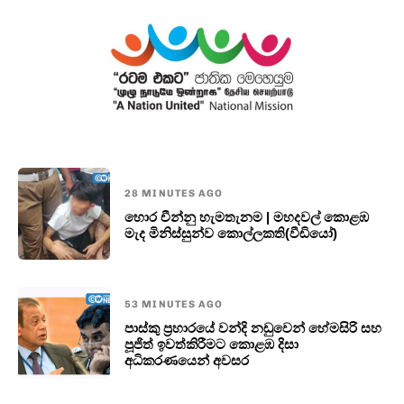
28 MINUTES AGO
හොර චීන්නු හැමතැනම | මහදවල් කොළඹ
මැද මිනිස්සුන්ව කොල්ලකති(වීඩියෝ)
53 MINUTES AGO
පාස්කු ප්‍රහාරයේ වන්දි නඩුවෙන් හේමසිරි සහ
පූජිත් ඉවත්කිරීමට කොළඹ දිසා
අධිකරණයෙන් අවසර