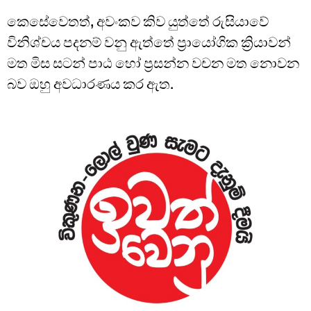
කෙසේවෙතත්, අවංකව කිව යුත්තේ රුසියාවේ
විනිශ්චය පදනම් වනු ඇත්තේ ප්‍රායෝගික ක්‍රියාවන්
මත මිස සටන් පාඨ හෝ ප්‍රසන්න වචන මත නොවන
බව ඔහු අවධාරණය කර ඇත.