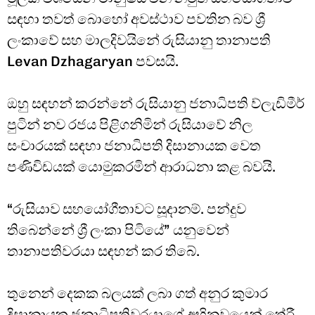
සඳහා තවත් බොහෝ අවස්ථාව පවතින බව ශ්‍රී
ලංකාවේ සහ මාලදිවයිනේ රුසියානු තානාපති
Levan Dzhagaryan පවසයි.
ඔහු සඳහන් කරන්නේ රුසියානු ජනාධිපති ව්ලැඩිමීර්
පුටින් නව රජය පිළිගනිමින් රුසියාවේ නිල
සංචාරයක් සඳහා ජනාධිපති දිසානායක වෙත
පණිවිඩයක් යොමුකරමින් ආරාධනා කළ බවයි.
“රුසියාව සහයෝගීතාවට සූදානම්. පන්දුව
තිබෙන්නේ ශ්‍රී ලංකා පිටියේ” යනුවෙන්
තානාපතිවරයා සඳහන් කර තිබේ.
තුනෙන් දෙකක බලයක් ලබා ගත් අනුර කුමාර
දිසානායක ජනාධිපතිවරයාගේ අභිනවයෙන් තේරී