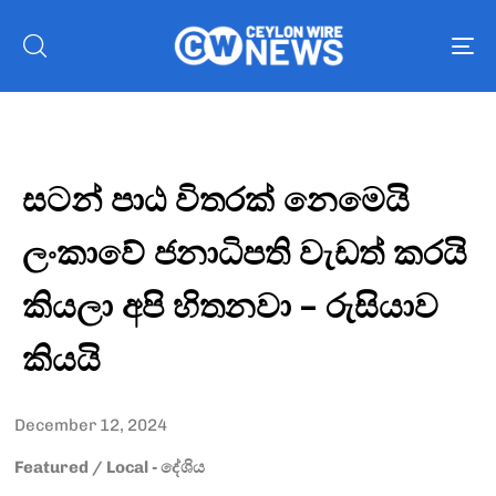
To
nav
සටන් පාඨ විතරක් නෙමෙයි
ලංකාවේ ජනාධිපති වැඩත් කරයි
කියලා අපි හිතනවා – රුසියාව
කියයි
December 12, 2024
Featured
/
Local - දේශිය