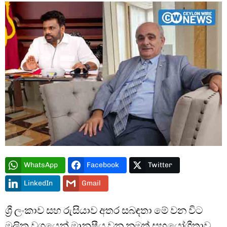
Type and hit enter
WhatsApp
Facebook
Twitter
LinkedIn
Gmail
ශ්‍රී ලංකාව සහ රුසියාව අතර සබඳතා මේ වන විට
මූලික වශයෙන් මානුෂීය වන නමුත් සහයෝගීතාව