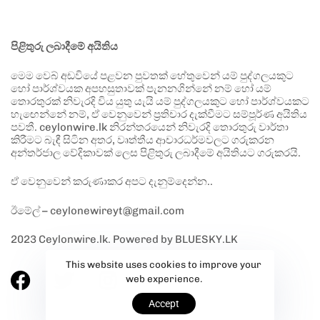
පිළිතුරු ලබාදීමේ අයිතිය
මෙම වෙබ් අඩවියේ පළවන පුවතක් හේතුවෙන් යම් පුද්ගලයකුට
හෝ පාර්ශ්වයක අපහසුතාවක් පැනනගින්නේ නම් හෝ යම්
තොරතුරක් නිවැරදි විය යුතු යැයි යම් පුද්ගලයකුට හෝ පාර්ශ්වයකට
හැඟෙන්නේ නම්, ඒ වෙනුවෙන් ප්‍රතිචාර දැක්වීමට සම්පූර්ණ අයිතිය
පවතී. ceylonwire.lk නිරන්තරයෙන් නිවැරදි තොරතුරු වාර්තා
කිරීමට බැඳී සිටින අතර, වෘත්තීය ආචාරධර්මවලට ගරුකරන
අන්තර්ජාල වේදිකාවක් ලෙස පිළිතුරු ලබාදීමේ අයිතියට ගරුකරයි.
ඒ වෙනුවෙන් කරුණාකර අපට දැනුම්දෙන්න..
ඊමේල් – ceylonewireyt@gmail.com
2023 Ceylonwire.lk. Powered by BLUESKY.LK
This website uses cookies to improve your
web experience.
Accept