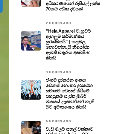
අධිකරණයෙන් රුපියල් ලක්ෂ
70කට අධික දඩයක්
2 HOURS AGO
“Hela Apparel වැහුවට
ඇඟලුම් කර්මාන්තය
සුරක්ෂිතයි” | කලබල
නොවන්නැයි නියෝජ්‍ය
ඇමති චතුරංග අබේසිංහ
කියයි
3 HOURS AGO
ජංගම දුරකථන අංකය
වෙනස් නොකර දුරකථන
සමාගම වෙනස් කිරීමේ
පහසුකම සැප්තැම්බර්
මාසයේ ලැබෙන්නේ නැති
බව අමාත්‍යංශය කියයි
4 HOURS AGO
වැඩි මිලට සහල් වික්කාට