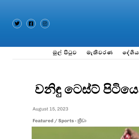
Type and hit enter
මුල් පිටුව
මැතිවරණ
දේශී
වනිඳු ටෙස්ට් පිටිය
August 15, 2023
Featured
/
Sports - ක්‍රීඩා