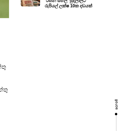
‘රත්න සහල්’ මුදලාලිට
රුපියල් ලක්ෂ 10ක දඩයක්
තු
්තු
scroll