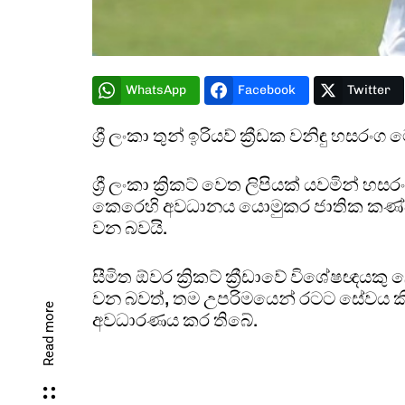
WhatsApp
Facebook
Twitter
ශ්‍රී ලංකා තුන් ඉරියව් ක්‍රීඩක වනිඳු හසරං
ශ්‍රී ලංකා ක්‍රිකට් වෙත ලිපියක් යවමින් හස
කෙරෙහි අවධානය යොමුකර ජාතික කණ්
වන බවයි.
සීමිත ඕවර ක්‍රිකට් ක්‍රීඩාවේ විශේෂඥය
වන බවත්, තම උපරිමයෙන් රටට සේවය කි
Read more
අවධාරණය කර තිබේ.