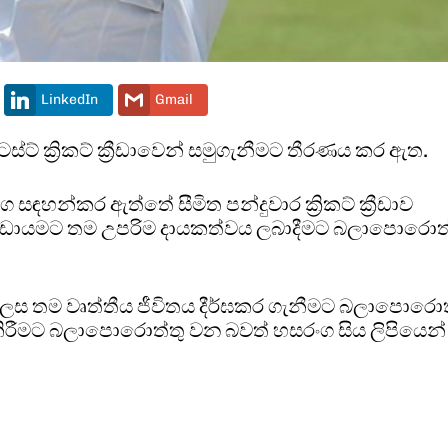
LinkedIn
Gmail
ග ටෙස්ට් ක්‍රිකට් ක්‍රීඩාවෙන් සමුගැනීමට තීරණය කර ඇත.
රංග සඳහන්කර ඇත්තේ සීමිත පන්දුවාර ක්‍රිකට් ක්‍රීඩාව
ඩායමට තම උපරිම දායකත්වය ලබාදීමට බලාපොරොත්
කු ලෙස තම වෘත්තීය ජීවිතය දීර්ඝකර ගැනීමට බලාපොරොත
රීමට බලාපොරොත්තු වන බවත් හසරංග සිය ලිපියෙන්