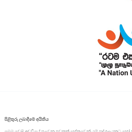
පිළිතුරු ලබාදීමේ අයිතිය
මෙම වෙබ් අඩවියේ පළවන පුවතක් හේතුවෙන් යම් පුද්ගලයකුට හෝ පා