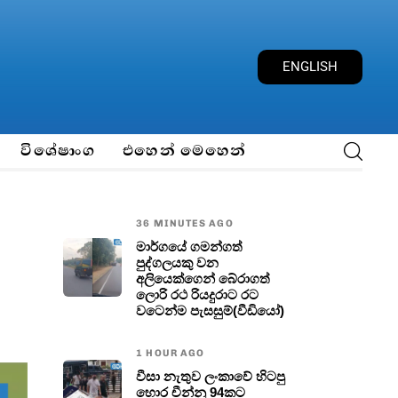
E
N
G
L
I
S
H
විශේෂාංග
එහෙන් මෙහෙන්
36 MINUTES AGO
මාර්ගයේ ගමන්ගත්
පුද්ගලයකු වන
අලියෙක්ගෙන් බේරාගත්
ලොරි රථ රියදුරාට රට
වටෙන්ම පැසසුම්(වීඩියෝ)
1 HOUR AGO
වීසා නැතුව ලංකාවේ හිටපු
හොර චීන්නු 94කට