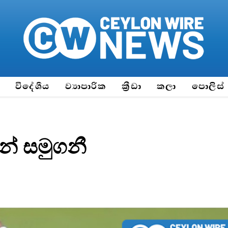
ය
විදේශීය
ව්‍යාපාරික
ක්‍රීඩා
කලා
පොලිස්
ෙන් සමුගනී