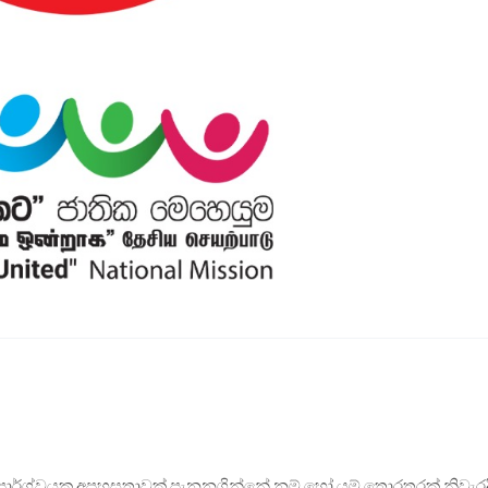
ර්ශ්වයක අපහසුතාවක් පැනනගින්නේ නම් හෝ යම් තොරතුරක් නිවැරදි ව