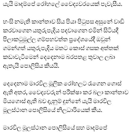
යැයි මාදම්පේ රෝහලේ වෛද්‍යවරයෙක් පැවැසීය.
හංසි නමැති කාන්තාව සිය පියා පිටුපස අසුනේ වාඩි
කරවාගෙන යතුරුපැදිය පදවාගෙන එමින් සිටියදී
පිලාකටුමුල්ල ගම්පහවත්ත ප්‍රදේශයේදී ඔවුන්
ගමන්ගත් යතුරුපැදිය මතට කොස් ගසක අත්තක්
කඩාවැටීමෙන් දෙදෙනාම බරපතළ තුවාල ලබා
ඇතැයි පොලිසිය කියයි.
දෙදෙනාම මාරවිල මූලික රෝහලට රැගෙන ගොස්
ඇති අතර, වෛද්‍යවරුන් පරීක්ෂා කර බලා කාන්තාව
මියගොස් ඇති බව දැනුම් දුන්නේ යැයි මාරවිල
මූලස්ථාන පොලිසියේ නිලධාරියෙක් කීය.
මාරවිල මූලස්ථාන පොලිසියේ සහ මාදම්පේ