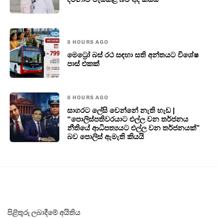
8 HOURS AGO
මෙට්‍රෝ බස් රථ සඳහා සති අන්තයට විශේෂ
පාස් එකක්
8 HOURS AGO
සාගරට ලේසි වෙන්නේ නැති හැඩ |
“පොලිස්පතිවරයාට එල්ල වන තර්ජනය
නීතියේ ආධිපත්‍යයට එල්ල වන තර්ජනයක්”
බව පොලිස් ඇමැති කියයි
පිළිතුරු ලබාදීමේ අයිතිය