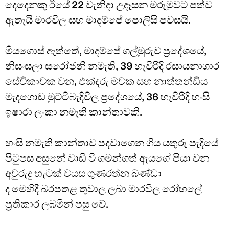
දෙදෙනකු ඊයේ 22 වැනිදා උදෑසන මරුමුවට පත්ව
ඇතැයි මාරවිල සහ මාදම්පේ පොලිසි පවසයි.
මියගොස් ඇත්තේ, මාදම්පේ ගල්මුරුව ප්‍රදේශයේ,
නිසංසලා සරෝජනී නමැති, 39 හැවිරිදි රසායනාගාර
සේවිකාවක වන, එක්දරු මවක සහ නාත්තන්ඩිය
මැදගොඩ මුට්ටිබැඳිවිල ප්‍රදේශයේ, 36 හැවිරිදි හංසි
ඉෂාරා ලංකා නමැති කාන්තාවකි.
හංසි නමැති කාන්තාව පදවාගෙන ගිය යතුරු පැදියේ
පිටුපස අසුනේ වාඩි වී ගමන්ගත් ඇයගේ පියා වන
අවුරුදු හැටක් වයස ගුණරත්න බණ්ඩා
ද මෙහිදී බරපතළ තුවාල ලබා මාරවිල රෝහලේ
ප්‍රතිකාර ලබමින් පසු වේ.