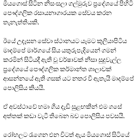
මියගොස් සිටින නිසංසලා ගල්මුරුව ප්‍රදේශයේ පිහිටි
පෞද්ගලික රසායනාගාරයක සේවය කරන
තැනැත්තියකි.
ඊයේ උදෑසන සේවා ස්ථානයට යෑමට කුලියාපිටිය
මාදම්පේ මාර්ගයේ සිය යතුරුපැදියෙන් ගමන්
කරමින් සිටියදී ඇති වූ වර්ෂාවක් නිසා සුදුවැල්ල
ප්‍රදේශයේ පෞද්ගලික කර්මාන්ත ශාලාවක්
ආසන්නයේ ඇති ගසක් යට නතර වී ඇතැයි මාදම්පේ
පොලිසිය කියයි.
ඒ අවස්ථාවේ හමා ගිය දැඩි සුළඟකින් එම ගසේ
අත්තක් කඩා වැටී තිබෙන බව පොලිසිය පවසයි.
රෝහලට රැගෙන එන විටත් ඇය මියගොස් සිටියේ