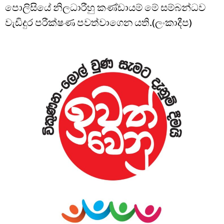
පොලිසියේ නිලධාරීහු කණ්ඩායම් මේ සම්බන්ධව
වැඩිදුර පරීක්ෂණ පවත්වාගෙන යති.(ලංකාදීප)