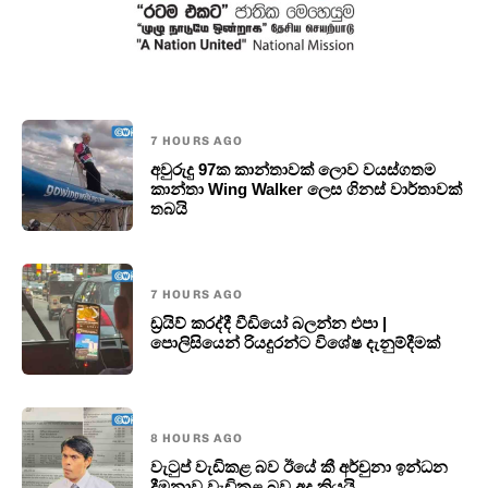
7 HOURS AGO
අවුරුදු 97ක කාන්තාවක් ලොව වයස්ගතම
කාන්තා Wing Walker ලෙස ගිනස් වාර්තාවක්
තබයි
7 HOURS AGO
ඩ්‍රයිව් කරද්දී වීඩියෝ බලන්න එපා |
පොලිසියෙන් රියදුරන්ට විශේෂ දැනුම්දීමක්
8 HOURS AGO
වැටුප් වැඩිකළ බව ඊයේ කී අර්චුනා ඉන්ධන
දීමනාව වැඩිකළ බව අද කියයි