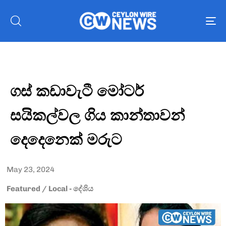
To
nav
ගස් කඩාවැටී මෝටර්
සයිකල්වල ගිය කාන්තාවන්
දෙදෙනෙක් මරුට
May 23, 2024
Featured
/
Local - දේශිය