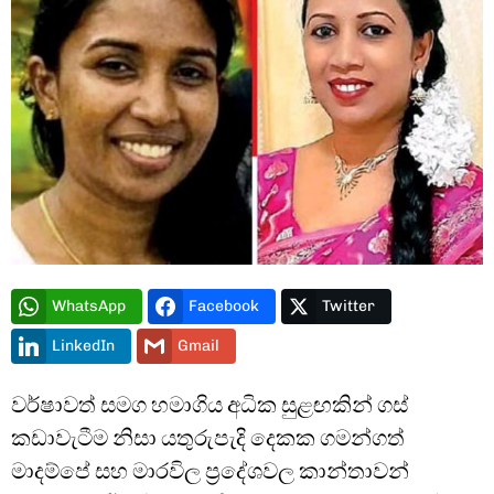
Type and hit enter
WhatsApp
Facebook
Twitter
LinkedIn
Gmail
වර්ෂාවත් සමග හමාගිය අධික සුළඟකින් ගස්
කඩාවැටීම නිසා යතුරුපැදි දෙකක ගමන්ගත්
මාදම්පේ සහ මාරවිල ප්‍රදේශවල කාන්තාවන්