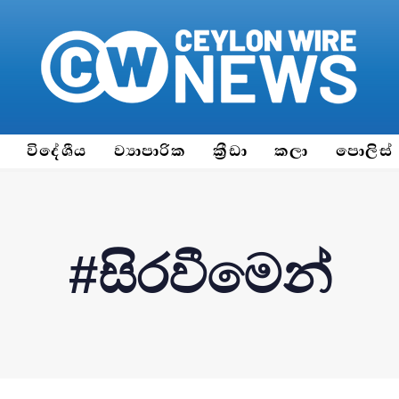
ය
විදේශීය
ව්‍යාපාරික
ක්‍රීඩා
කලා
පොලිස්
#සිරවීමෙන්