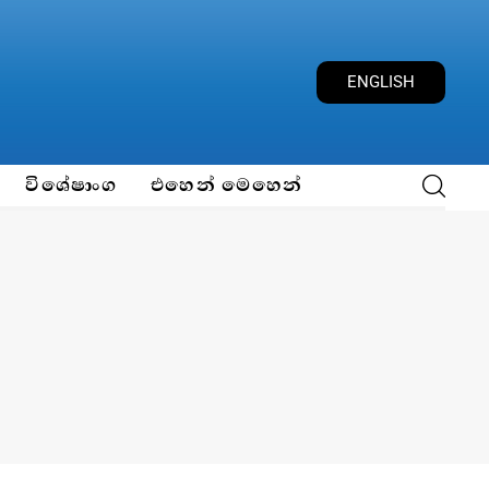
ENGLISH
විශේෂාංග
එහෙන් මෙහෙන්