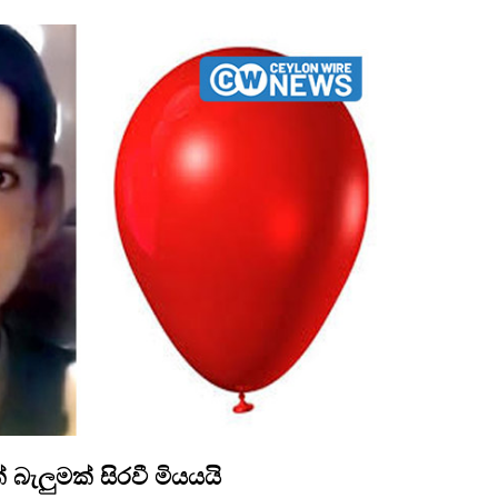
 බැලුමක් සිරවී මියයයි