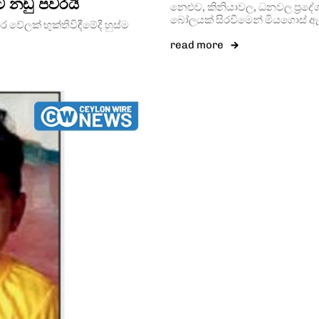
 නඩු පවරයි
නෙළුව, කිනියාවල, ධනවල ප්‍රදේශය
බෝලයක් සිරවීමෙන් මියගොස් ඇත
 වේලක් භුක්තිවිඳීමේදී හුස්ම
read more