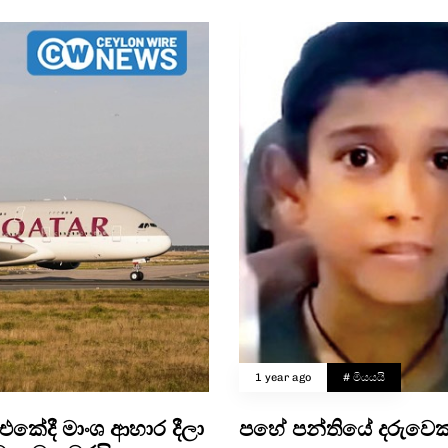
1 year ago
# මියයයි
් එකේදී මාංශ ආහාර දීලා
පහේ පන්තියේ දරුවෙක්