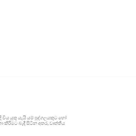
ිය යුතු යැයි යම් පුද්ගලයකුට හෝ
 කිරීමට බැඳී සිටින අතර, වෘත්තීය