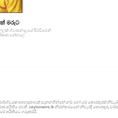
ෙක් මරුට
ල්ලක් ශ්වාසනාළයේ සිරවීමෙන්
 ශික්ෂණ රෝහලේ
ර්ශ්වයක අපහසුතාවක් පැනනගින්නේ නම් හෝ යම් තොරතුරක් නිවැරදි ව
්ණ අයිතිය පවතී. ceylonwire.lk නිරන්තරයෙන් නිවැරදි තොරතුරු වාර්තා
මේ අයිතියට ගරුකරයි.