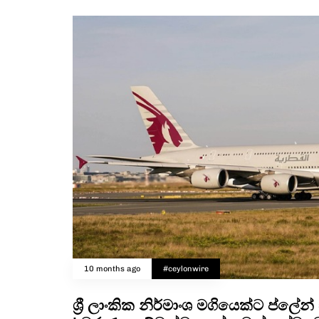
10 months ago
#ceylonwire
ශ්‍රී ලාංකික නිර්මාංශ මගියෙක්ට ප්ලේන