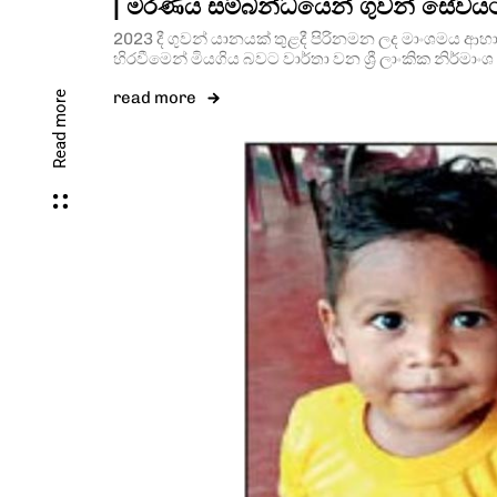
| මරණය සම්බන්ධයෙන් ගුවන් සේවයට
2023 දී ගුවන් යානයක් තුළදී පිරිනමන ලද මාංශමය ආහාර
හිරවීමෙන් මියගිය බවට වාර්තා වන ශ්‍රී ලාංකික නිර්මාංශ
read more
Read more