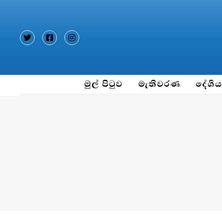
Type and hit enter
මුල් පිටුව
මැතිවරණ
දේශී