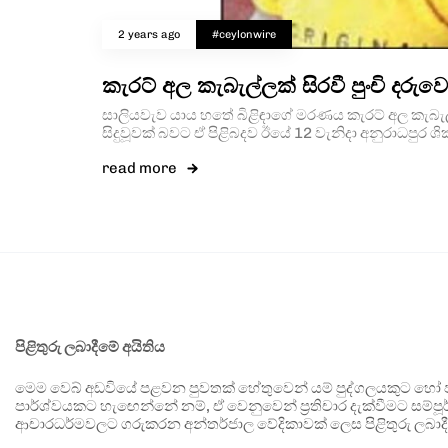
2 years ago
#ceylonwire
කැරට් අල කැබැල්ලක් සිරවී පුංචි දරුව
සාලියවැව යාය හතේ බිළිඳාගේ මරණය කැරට් අල කැබැ
සිදුවූවක් බවට ඒ පිළිබදව ඊයේ 12 වැනිදා අනුරාධපුර
read more
පිළිතුරු ලබාදීමේ අයිතිය
මෙම වෙබ් අඩවියේ පළවන පුවතක් හේතුවෙන් යම් පුද්ගලයකුට හෝ පා
පාර්ශ්වයකට හැඟෙන්නේ නම්, ඒ වෙනුවෙන් ප්‍රතිචාර දැක්වීමට සම්පූර
ආචාරධර්මවලට ගරුකරන අන්තර්ජාල වේදිකාවක් ලෙස පිළිතුරු ලබාදී