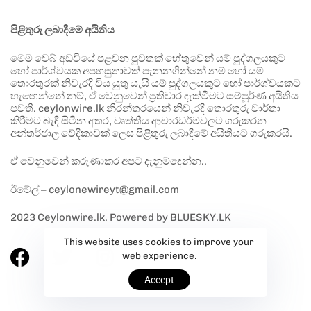
පිළිතුරු ලබාදීමේ අයිතිය
මෙම වෙබ් අඩවියේ පළවන පුවතක් හේතුවෙන් යම් පුද්ගලයකුට
හෝ පාර්ශ්වයක අපහසුතාවක් පැනනගින්නේ නම් හෝ යම්
තොරතුරක් නිවැරදි විය යුතු යැයි යම් පුද්ගලයකුට හෝ පාර්ශ්වයකට
හැඟෙන්නේ නම්, ඒ වෙනුවෙන් ප්‍රතිචාර දැක්වීමට සම්පූර්ණ අයිතිය
පවතී. ceylonwire.lk නිරන්තරයෙන් නිවැරදි තොරතුරු වාර්තා
කිරීමට බැඳී සිටින අතර, වෘත්තීය ආචාරධර්මවලට ගරුකරන
අන්තර්ජාල වේදිකාවක් ලෙස පිළිතුරු ලබාදීමේ අයිතියට ගරුකරයි.
ඒ වෙනුවෙන් කරුණාකර අපට දැනුම්දෙන්න..
ඊමේල් – ceylonewireyt@gmail.com
2023 Ceylonwire.lk. Powered by BLUESKY.LK
This website uses cookies to improve your
web experience.
Accept