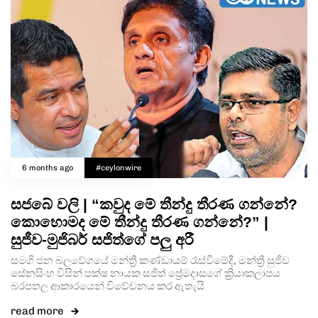
6 months ago
#ceylonwire
සජබේ වලි | “කවුද මේ තීන්දු තීරණ ගන්නේ?
කොහොමද මේ තීන්දු තීරණ ගන්නේ?” |
සුජීව-මුජිබර් සජිත්ගේ පලු අරී
සමගි ජන බලවේගයේ මන්ත්‍රී කණ්ඩායම් රැස්වීමේදී, මන්ත්‍රී සුජීව
සේනසිංහ විසින් පක්ෂ නායක සජිත් ප්‍රේමදාසගේ ක්‍රියාකලාපය
බරපතල ආකාරයෙන් විවේචනය කර ඇතැයි
read more