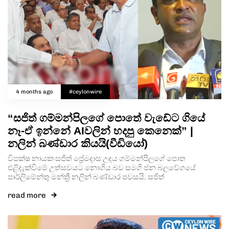
Type and hit enter
4 months ago
#ceylonwire
“සජිත් ගම්මන්පිලගේ පොතේ වැඩේට ගියේ
නෑ-ඒ ඉන්නේ AIවලින් හදපු කෙනෙක්” |
නලින් බණ්ඩාර කියයි(වීඩියෝ)
විපක්ෂ නායක සජිත් ප්‍රේමදාස උදය ගම්මන්පිලගේ පොත
එළිදැක්වීමේ උත්සවයට නොගිය බව සමගි ජන බලවේගයේ
පාර්ලිමේන්තු මන්ත්‍රී නලින් බණ්ඩාර පවසයි. සජිත්
read more