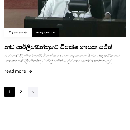
2 years ago
#ceylonwire
නව පාර්ලිමේන්තුවේ විපක්ෂ නායක සජිත්
නව පාර්ලිමේන්තුවේ විපක්ෂ නායක ලෙස සමගි ජන බලවේගයේ
නායක පාර්ලිමේන්තු මන්ත්‍රී සජිත් ප්‍රේමදාස තෝරාගන්නා ලදී.
read more
1
2