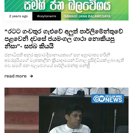
2 years ago
#ceylonwire
“රටට ගංවතුර ගැළුවේ අලුත් පාර්ලිමේන්තුවේ
පළවෙනි දවසේ ජයමංගල ගාථා නොකියපු
නිසා”- සජබ කියයි
ජනාධිපති අනුර කුමාර දිසානායකගේ සහ අග්‍රාමාත්‍ය හරිනි
අමරසුරියගේ මෑතකාලීන ක්‍රියාදාමයන් විශාල ප්‍රසිද්ධියක් ලබා ඇති
බව සමගි ජන බලවේගයේ පාර්ලිමේන්තු මන්ත්‍රී
read more