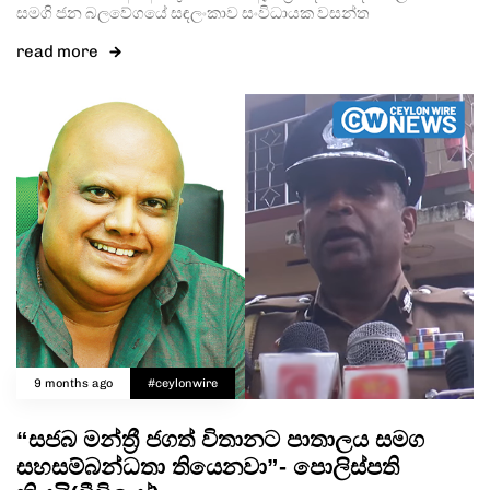
සමගි ජන බලවේගයේ සඳලංකාව සංවිධායක වසන්ත
read more
9 months ago
#ceylonwire
“සජබ මන්ත්‍රී ජගත් විතානට පාතාලය සමග
සහසම්බන්ධතා තියෙනවා”- පොලිස්පති