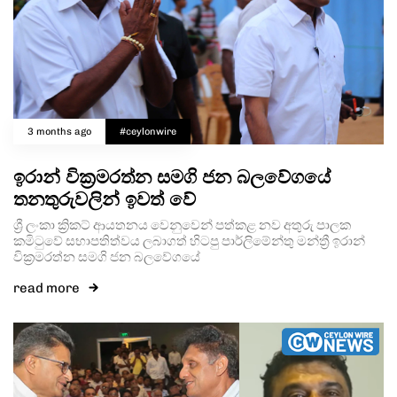
3 months ago
#ceylonwire
ඉරාන් වික්‍රමරත්න සමගි ජන බලවේගයේ
තනතුරුවලින් ඉවත් වේ
ශ්‍රී ලංකා ක්‍රිකට් ආයතනය වෙනුවෙන් පත්කළ නව අතුරු පාලක
කමිටුවේ සභාපතිත්වය ලබාගත් හිටපු පාර්ලිමේන්තු මන්ත්‍රී ඉරාන්
වික්‍රමරත්න සමගි ජන බලවේගයේ
read more