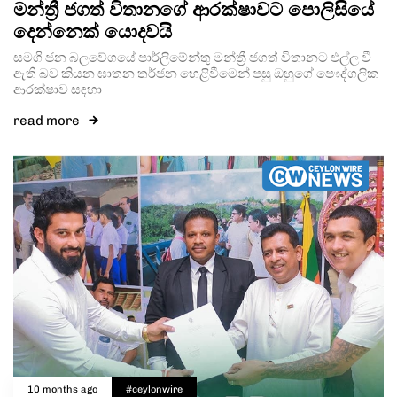
මන්ත්‍රී ජගත් විතානගේ ආරක්ෂාවට පොලිසියේ
දෙන්නෙක් යොදවයි
සමගි ජන බලවේගයේ පාර්ලිමේන්තු මන්ත්‍රී ජගත් විතානට එල්ල වී
ඇති බව කියන ඝාතන තර්ජන හෙළිවීමෙන් පසු ඔහුගේ පෞද්ගලික
ආරක්ෂාව සඳහා
read more
10 months ago
#ceylonwire