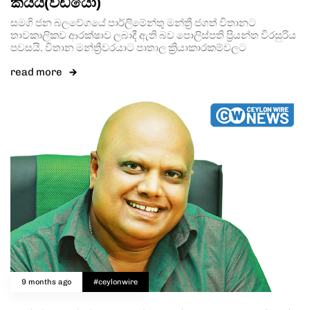
කියයි(වීඩියෝ)
සමගි ජන බලවේගයේ පාර්ලිමේන්තු මන්ත්‍රී ජගත් විතානට
තාවකාලිකව ආරක්ෂාව ලබාදී ඇති බව පොලිස්පති ප්‍රියන්ත විරසුරිය
පවසයි. විතාන මන්ත්‍රීවරයාට පාතාල ක්‍රියාකාරකම්වලට
read more
9 months ago
#ceylonwire