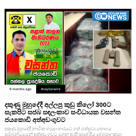
9 months ago
#ceylonwire
දකුණු මුහුදේදී අල්ලපු කුඩු කිලෝ 300ට
සැකපිට සජබ සඳලංකාව සංවිධායක වසන්ත
ජයකොඩි අත්අඩංගුවට
දකුණු මුහුදේදී නාවික හමුදා භාරයට ගත් මත්ද්‍රව්‍ය තොගය
සම්බන්ධයෙන් අත්අඩංගුවට ගෙන ඇති ප්‍රාදේශීය දේශපාලකයා