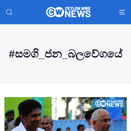
To
nav
#සමගි_ජන_බලවේගයේ