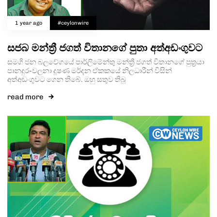
1 year ago
#ceylonwire
සජබ මන්ත්‍රී ජගත් විතානගේ පුතා අත්අඩංගුවට
සමගි ජන බලවේගයේ පාර්ලිමේන්තු මන්ත්‍රී ජගත් විතානගේ පුත්‍රයා
පානදුර-වලනා දූෂණ මර්දන ඒකකයේ නිලධාරීන් විසින්
අත්අඩංගුවට ගෙන තිබේ. ඔහු සතුව තිබූ
read more