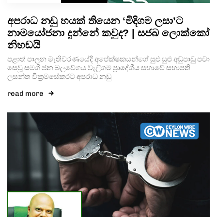
අපරාධ නඩු හයක් තියෙන ‘මිදිගම ලසා’ට
නාමයෝජනා දුන්නේ කවුද? | සජබ ලොක්කෝ
නිහඬයි
පළාත් පාලන මැතිවරණයේදී අපේක්ෂකයන්ගේ සුළු සුළු අඩුපාඩු පවා
සෙවූ සමගි ජන බලවේගය වැලිගම ප්‍රාදේශීය සභාවේ සභාපති
ලසන්ත වික්‍රමසේකරට අපරාධ නඩු
read more