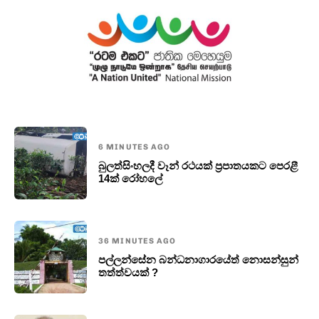
6 MINUTES AGO
බුලත්සිංහලදී වෑන් රථයක් ප්‍රපාතයකට පෙරළී
14ක් රෝහලේ
36 MINUTES AGO
පල්ලන්සේන බන්ධනාගාරයේත් නොසන්සුන්
තත්ත්වයක් ?