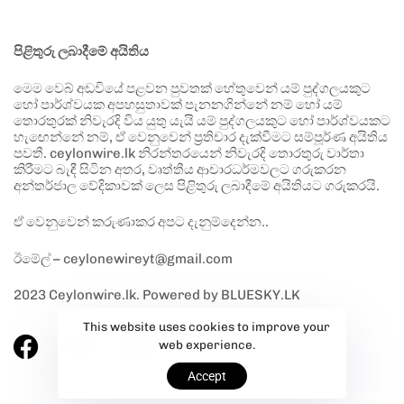
පිළිතුරු ලබාදීමේ අයිතිය
මෙම වෙබ් අඩවියේ පළවන පුවතක් හේතුවෙන් යම් පුද්ගලයකුට
හෝ පාර්ශ්වයක අපහසුතාවක් පැනනගින්නේ නම් හෝ යම්
තොරතුරක් නිවැරදි විය යුතු යැයි යම් පුද්ගලයකුට හෝ පාර්ශ්වයකට
හැඟෙන්නේ නම්, ඒ වෙනුවෙන් ප්‍රතිචාර දැක්වීමට සම්පූර්ණ අයිතිය
පවතී. ceylonwire.lk නිරන්තරයෙන් නිවැරදි තොරතුරු වාර්තා
කිරීමට බැඳී සිටින අතර, වෘත්තීය ආචාරධර්මවලට ගරුකරන
අන්තර්ජාල වේදිකාවක් ලෙස පිළිතුරු ලබාදීමේ අයිතියට ගරුකරයි.
ඒ වෙනුවෙන් කරුණාකර අපට දැනුම්දෙන්න..
ඊමේල් – ceylonewireyt@gmail.com
2023 Ceylonwire.lk. Powered by BLUESKY.LK
This website uses cookies to improve your
web experience.
Accept