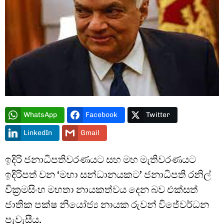
Type and hit enter
WhatsApp
Facebook
Twitter
LinkedIn
Gmail
ඉදිරි ජනාධිපතිවරණයට සහ මහ මැතිවරණයට
ඉදිරිපත් වන ‘මහා සන්ධානයකට’ ජනාධිපති රනිල්
වික්‍රමසිංහ මහතා නායකත්වය දෙන බව එක්සත්
ජාතික පක්ෂ නියෝජ්‍ය නායක රුවන් විජේවර්ධන
පැවැසීය.