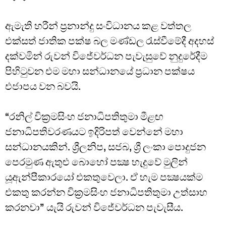
ඇමැති හරීන් ප්‍රනාන්දු සංවිධානය කළ වත්තල
එක්සත් ජාතික පක්ෂ බල මණ්ඩල රැස්වීමේදී අදහස්
දක්වමින් රුවන් විජේවර්ධන පැවැසුවේ නුදුරේදීම
පිහිටුවන එම මහා සන්ධානයේ ප්‍රධාන පක්ෂය
එජාපය වන බවයි.
“රනිල් වික්‍රමසිංහ ජනාධිපතිතුමා මීළඟ
ජනාධිපතිවරණයට ඉදිරිපත් වෙන්නේ මහා
සන්ධානයකින්. ශ්‍රීලනිප, සජබ, ශ්‍රී ලංකා පොදුජන
පෙරමුණ ඇතුළු බොහෝ පක්‍ෂ හැදුවේ මුලින්
යූඇන්පීකාරයෝ එකතුවෙලා. ඒ හැම පක්‍ෂයක්ම
එකතු කරන්න වික්‍රමසිංහ ජනාධිපතිතුමා උත්සාහ
කරනවා” යැයි රුවන් විජේවර්ධන පැවැසීය.