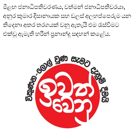
මීළඟ ජනාධිපතිවරණය, වත්මන් ජනාධිපතිවරයා,
අනුර කුමාර දිසානායක සහ ඩලස් අලහප්පෙරුම යන
තිදෙනා අතර තරගයක් වනු ඇතැයි එම රැස්වීමට
එක්වූ ඇමැති හරීන් ප්‍රනාන්දු සඳහන් කළේය.