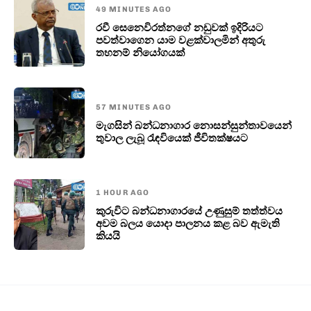
49 MINUTES AGO
රවී සෙනෙවිරත්නගේ නඩුවක් ඉදිරියට
පවත්වාගෙන යාම වළක්වාලමින් අතුරු
තහනම් නියෝගයක්
57 MINUTES AGO
මැගසින් බන්ධනාගාර නොසන්සුන්තාවයෙන්
තුවාල ලැබූ රැඳවියෙක් ජීවිතක්ෂයට
1 HOUR AGO
කුරුවිට බන්ධනාගාරයේ උණුසුම් තත්ත්වය
අවම බලය යොදා පාලනය කළ බව ඇමැති
කියයි