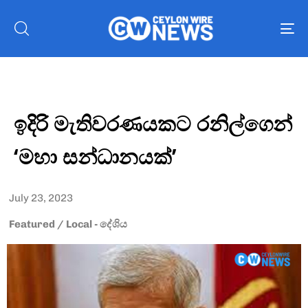
To
nav
ඉදිරි මැතිවරණයකට රනිල්ගෙන්
‘මහා සන්ධානයක්’
July 23, 2023
Featured
/
Local - දේශිය