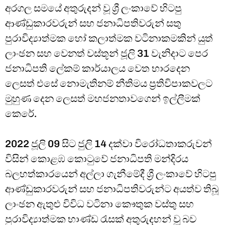
අරගල සමයේ අතුරුදන් වූ ශ්‍රී ලංකාවේ හිටපු
ආණ්ඩුකාරවරුන් සහ ජනාධිපතිවරුන් සතු
පුරාවිද්‍යාත්මක හෝ කලාත්මක වටිනාකමකින් යුත්
ලාංඡන සහ වෙනත් වස්තූන් ජූලි 31 වැනිදාට පෙර
ජනාධිපති ලේකම් කාර්යාලය වෙත භාරදෙන
ලෙසත් එසේ නොමැතිනම් නීතිමය ප්‍රතිවිපාකවලට
මුහුණ දෙන ලෙසත් මහජනතාවගෙන් ඉල්ලීමක්
කෙරේ.
2022 ජූලි 09 සිට ජුලි 14 දක්වා විරෝධතාකරුවන්
විසින් කොළඹ කොටුවේ ජනාධිපති මන්දිරය
බලහත්කාරයෙන් අල්ලා ගැනීමේදී ශ්‍රී ලංකාවේ හිටපු
ආණ්ඩුකාරවරුන් සහ ජනාධිපතිවරුන්ට අයත්ව තිබූ
ලාංඡන ඇතුළු විවිධ වටිනා කෞතුක වස්තු සහ
පුරාවිද්‍යාත්මක භාණ්ඩ රැසක් අතුරුදහන් වූ බව