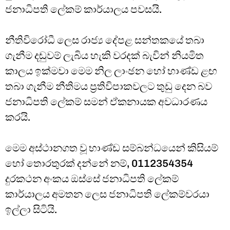
ජනාධිපති ලේකම් කාර්යාලය පවසයි.
නීතිවිරෝධී ලෙස රාජ්‍ය දේපළ සන්තකයේ තබා
ගැනීම දඬුවම් ලැබිය හැකි වරදක් බැවින් නියමිත
කාලය ඉක්මවා මෙම නිල ලාංඡන හෝ භාණ්ඩ ළඟ
තබා ගැනීම නීතිමය ප්‍රතිවිපාකවලට තුඩු දෙන බව
ජනාධිපති ලේකම් සමන් ඒකනායක අවධාරණය
කරයි.
මෙම අස්ථානගත වූ භාණ්ඩ සම්බන්ධයෙන් කිසියම්
හෝ තොරතුරක් දන්නේ නම්, 0112354354
දුරකථන අංකය ඔස්සේ ජනාධිපති ලේකම්
කාර්යාලය අමතන ලෙස ජනාධිපති ලේකම්වරයා
ඉල්ලා සිටියි.