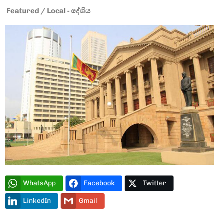
Featured
/
Local - දේශිය
Type and hit enter
WhatsApp
Facebook
Twitter
LinkedIn
Gmail