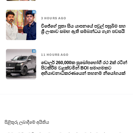
3 HOURS AGO
විජේගේ පුතා සිය යාපනයේ පවුල් පසුබිම සහ
ශ්‍රී ලංකාව සමඟ ඇති සම්බන්ධය ගැන පවසයි
11 HOURS AGO
ඩොලර් 260,000ක සුඛෝපභෝගී රථ 2ක් රටින්
පිටකිරීම වළක්වමින් BOI සමාගමකට
අභියාචනාධිකරණයෙන් තහනම් නියෝගයක්
පිළිතුරු ලබාදීමේ අයිතිය