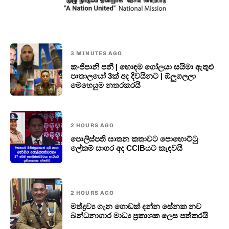
3 MINUTES AGO
කංජිපානි පනී | හොඳම ගෝලයා සයිමා ඇතුළු
පාතාලයෝ 3ක් අද දිවයිනට | ඕලුගලලා
මෙහෙයුම නතරකරයි
2 HOURS AGO
පොලි­ස්ප­ති ඝාතන කතාවට පොහොට්ටු
ලේකම් සාගර අද CCIBයට කැඳවයි
2 HOURS AGO
මත්ද්‍රව්‍ය ගැන ගොඩක් දන්න සේනක නව
බන්ධනාගාර මාධ්‍ය ප්‍රකාශක ලෙස පත්කරයි