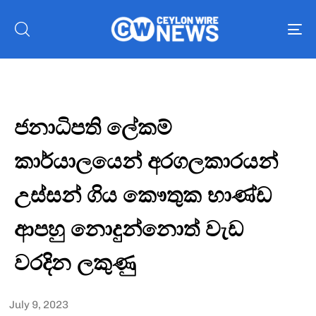
To
nav
ජනාධිපති ලේකම්
කාර්යාලයෙන් අරගලකාරයන්
උස්සන් ගිය කෞතුක භාණ්ඩ
ආපහු නොදුන්නොත් වැඩ
වරදින ලකුණු
July 9, 2023