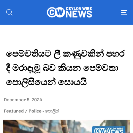
To
nav
පෙම්වතියට ලී කණුවකින් පහර
දී මරාදැමූ බව කියන පෙම්වතා
පොලිසියෙන් සොයයි
December 5, 2024
Featured
/
Police - පොලිස්