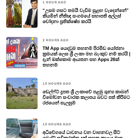
1 HOUR AGO
“උසම ගසට තමයි වැඩිම සුළඟ වැදෙන්නේ”
කියමින් නීතිඥ සංගමයේ සභාපති අල්ලස්
චෝදනා ප්‍රතික්ෂේප කරයි
2 HOURS AGO
TM App යෙදවුම තහනම් පිරමීඩ යෝජනා
ක්‍රමයක් ලෙස ශ්‍රී ලංකා මහ බැංකුව නම් කරයි |
දැන් ඔක්කොම ආයතන සහ Apps 26ක්
තහනම්
10 HOURS AGO
ඩෙල්ෆ්ට් දූපත ශ්‍රී ලංකාවේ පළමු ශුන්‍ය කාබන්
විමෝචන සංචාරක කලාපය බවට පත් කිරීමට
රජයෙන් සැලසුම්
10 HOURS AGO
අධිවේගයේ ධාවනය වන වාහනවල සීට්
බෙල්ට් සවිකරන්න දුන් සහන කාලය මාස