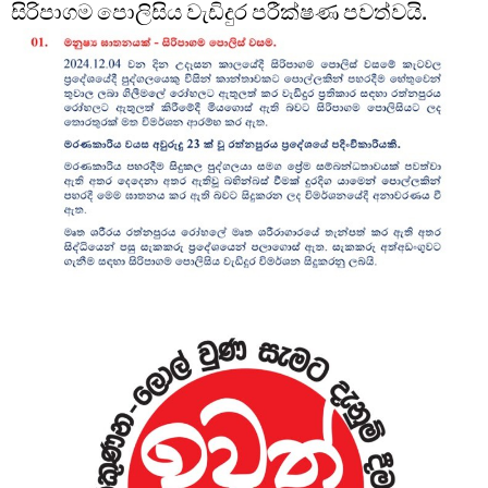
සිරිපාගම පොලිසිය වැඩිදුර පරීක්ෂණ පවත්වයි.