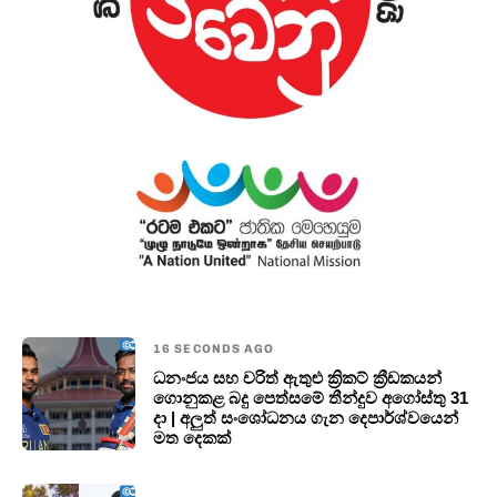
16 SECONDS AGO
ධනංජය සහ චරිත් ඇතුළු ක්‍රිකට් ක්‍රීඩකයන්
ගොනුකළ බදු පෙත්සමේ තීන්දුව අගෝස්තු 31
දා | අලුත් සංශෝධනය ගැන දෙපාර්ශ්වයෙන්
මත දෙකක්