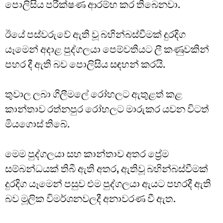
පොලිසිය පරීක්ෂණ ආරම්භ කර තිබෙනවා.
ඊයේ පස්වරුවේ ඇති වූ බහින්බස්වීමක් දුරදිග
යෑමෙන් අදාළ පුද්ගලයා පෙම්වතියට ලී කණුවකින්
පහර දී ඇති බව පොලිසිය සඳහන් කරයි.
තුවාල ලබා ගිලීමලේ රෝහලට ඇතුළත් කළ
කාන්තාව රත්නපුර රෝහලට මාරුකර යවන විටත්
මියගොස් තිබේ.
මෙම පුද්ගලයා සහ කාන්තාව අතර ප්‍රේම
සම්බන්ධයක් තිබී ඇති අතර, ඇතිවූ බහින්බස්වීමක්
දුරදිග යෑමෙන් පසුව එම පුද්ගලයා ඇයට පහරදී ඇති
බව මූලික විමර්ශනවලදී අනාවරණ වී ඇත.