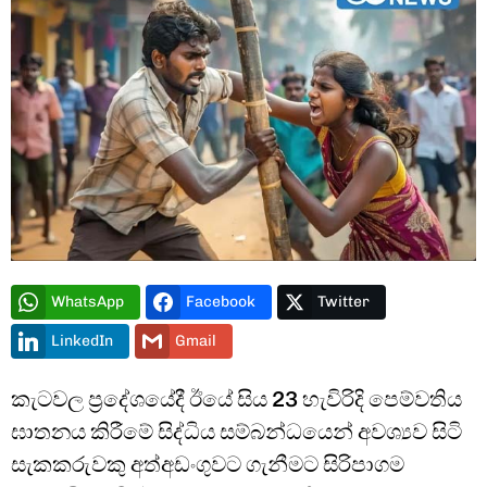
Type and hit enter
WhatsApp
Facebook
Twitter
LinkedIn
Gmail
කැටවල ප්‍රදේශයේදී ඊයේ සිය 23 හැවිරිදි පෙම්වතිය
ඝාතනය කිරීමේ සිද්ධිය සම්බන්ධයෙන් අවශ්‍යව සිටි
සැකකරුවකු අත්අඩංගුවට ගැනීමට සිරිපාගම