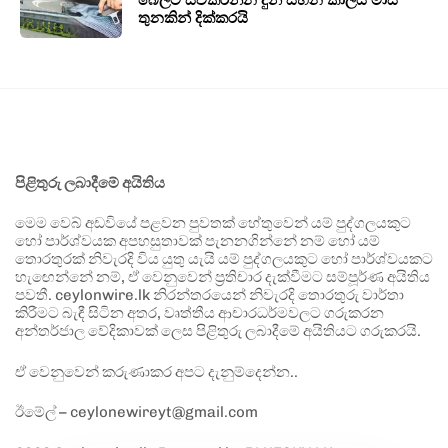
තුනකින් දික්කරයි
පිළිතුරු ලබාදීමේ අයිතිය
මෙම වෙබ් අඩවියේ පළවන පුවතක් හේතුවෙන් යම් පුද්ගලයකුට
හෝ පාර්ශ්වයක අපහසුතාවක් පැනනගින්නේ නම් හෝ යම්
තොරතුරක් නිවැරදි විය යුතු යැයි යම් පුද්ගලයකුට හෝ පාර්ශ්වයකට
හැඟෙන්නේ නම්, ඒ වෙනුවෙන් ප්‍රතිචාර දැක්වීමට සම්පූර්ණ අයිතිය
පවතී. ceylonwire.lk නිරන්තරයෙන් නිවැරදි තොරතුරු වාර්තා
කිරීමට බැඳී සිටින අතර, වෘත්තීය ආචාරධර්මවලට ගරුකරන
අන්තර්ජාල වේදිකාවක් ලෙස පිළිතුරු ලබාදීමේ අයිතියට ගරුකරයි.
ඒ වෙනුවෙන් කරුණාකර අපට දැනුම්දෙන්න..
ඊමේල් – ceylonewireyt@gmail.com