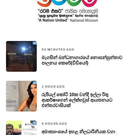
58 MINUTES AGO
මැගසින් බන්ධනාගාරයේ නොසන්සුන්තාව
පාලනය කෙරේ(වීඩියෝ)
1 HOUR AGO
රුපියල් කෝටි 10ක වන්දි ඉල්ලා රිතු
ආකර්ෂාගෙන් ලේක්හවුස් ආයතනයට
එන්තරවාසියක්
9 HOURS AGO
අමාත්‍යාංශයේ ඉහළ නිලධාරිනියක වගා