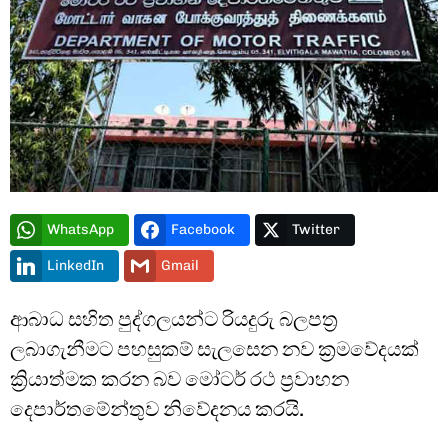
Type and hit enter
WhatsApp
Facebook
Twitter
LinkedIn
Gmail
ආබාධ සහිත පුද්ගලයන්ට රියදුරු බලපත්‍ර
ලබාගැනීමට පහසුකම් සැලසෙන නව ක්‍රමවේදයක්
ක්‍රියාත්මක කරන බව මෝටර් රථ ප්‍රවාහන
දෙපාර්තමේන්තුව නිවේදනය කරයි.