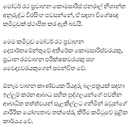
මෝටර් රථ ප්‍රවාහන කොමසාරිස් ජනරාල් නිශාන්ත
අනුරුද්ධ වීරසිංහ පවසන්නේ, ඒ සඳහා විශේෂඥ
කමිටුවක් ස්ථාපිත කර ඇති බවයි.
මෙම කමිටුව මෝටර් රථ ප්‍රවාහන
දෙපාර්තමේන්තුවේ අතිරේක කොමසාරිස්වරයකු,
ප්‍රධාන රථවාහන පරීක්ෂකවරයකු සහ
වෛද්‍යවරයකුගෙන් සමන්විත වේ.
ඕනෑම වාහන කාණ්ඩයක රියදුරු බලපත්‍රයක් සඳහා
ඉල්ලුම් කරන ආබාධ සහිත පුද්ගලයන්ගේ පවතින
ආබාධිත තත්ත්වයන් සැලකිල්ලට ගනිමින් ඔවුන්ගේ
ශාරීරික යෝග්‍යතාව තක්සේරු කිරීම කමිටුවේ මූළික
කාර්යය වේ.