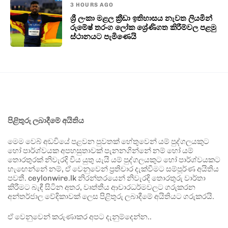
3 HOURS AGO
ශ්‍රී ලංකා මළල ක්‍රීඩා ඉතිහාසය නැවත ලියමින්
රුමේෂ් තරංග ලෝක ශ්‍රේණිගත කිරීම්වල පළමු
ස්ථානයට පැමිණෙයි
පිළිතුරු ලබාදීමේ අයිතිය
මෙම වෙබ් අඩවියේ පළවන පුවතක් හේතුවෙන් යම් පුද්ගලයකුට
හෝ පාර්ශ්වයක අපහසුතාවක් පැනනගින්නේ නම් හෝ යම්
තොරතුරක් නිවැරදි විය යුතු යැයි යම් පුද්ගලයකුට හෝ පාර්ශ්වයකට
හැඟෙන්නේ නම්, ඒ වෙනුවෙන් ප්‍රතිචාර දැක්වීමට සම්පූර්ණ අයිතිය
පවතී. ceylonwire.lk නිරන්තරයෙන් නිවැරදි තොරතුරු වාර්තා
කිරීමට බැඳී සිටින අතර, වෘත්තීය ආචාරධර්මවලට ගරුකරන
අන්තර්ජාල වේදිකාවක් ලෙස පිළිතුරු ලබාදීමේ අයිතියට ගරුකරයි.
ඒ වෙනුවෙන් කරුණාකර අපට දැනුම්දෙන්න..