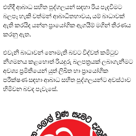
එහිදී ආබාධ සහිත පුද්ගලයන් සඳහා රිය පැදවීමට
බලපෑ හැකි වත්මන් ආබාධිතභාවය, යම් බාධාවක්
ඇති කරයිද යන්න ප්‍රායෝගික ඇගයීම් මගින් තීරණය
කරනු ඇත.
එවැනි බාධාවන් නොමැති බවට විද්වත් කමිටුව
නිගමනය කළහොත් රියදුරු බලපත්‍රයක් ලබාගැනීමට
අවශ්‍ය ප්‍රමිතියෙන් යුත් ලිඛිත හා ප්‍රායෝගික
පරීක්ෂණ සඳහා ආබාධ සහිත පුද්ගලයන්ට අවස්ථාව
හිමිවන බවද පැවැසේ.