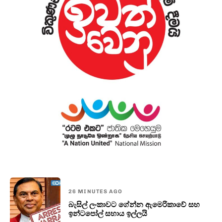
26 MINUTES AGO
බැසිල් ලංකාවට ගේන්න ඇමෙරිකාවේ සහ
ඉන්ටපෝල් සහාය ඉල්ලයි