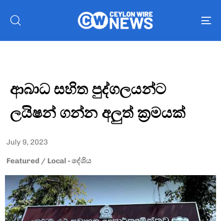
To
nav
ආබාධ සහිත පුද්ගලයන්ට
ලයිෂන් ගන්න අලුත් ක්‍රමයක්
July 9, 2023
Featured
/
Local - දේශිය