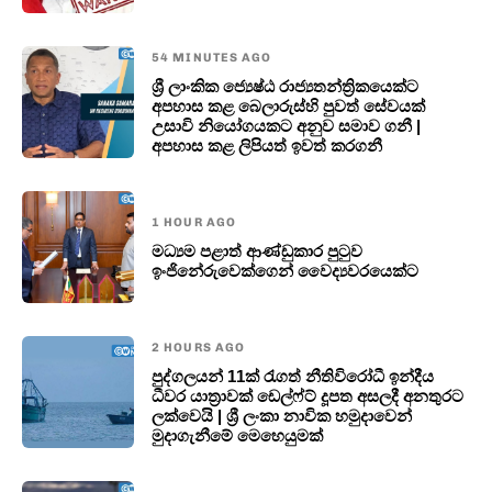
54 MINUTES AGO
ශ්‍රී ලාංකික ජ්‍යෙෂ්ඨ රාජ්‍යතන්ත්‍රිකයෙක්ට
අපහාස කළ බෙලාරුස්හි පුවත් සේවයක්
උසාවි නියෝගයකට අනුව සමාව ගනී |
අපහාස කළ ලිපියත් ඉවත් කරගනී
1 HOUR AGO
මධ්‍යම පළාත් ආණ්ඩුකාර පුටුව
ඉංජිනේරුවෙක්ගෙන් වෛද්‍යවරයෙක්ට
2 HOURS AGO
පුද්ගලයන් 11ක් රැගත් නීතිවිරෝධී ඉන්දීය
ධීවර යාත්‍රාවක් ඩෙල්ෆ්ට් දූපත අසලදී අනතුරට
ලක්වෙයි | ශ්‍රී ලංකා නාවික හමුදාවෙන්
මුදාගැනීමේ මෙහෙයුමක්