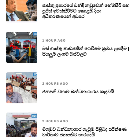
පාස්කු ප්‍රහාරයේ වන්දි නඩුවෙන් හේමසිරි සහ
පූජිත් ඉවත්කිරීමට කොළඹ දිසා
අධිකරණයෙන් අවසර
1 HOUR AGO
බස් ගාස්තු කාඩ්පතින් ගෙවීමේ ක්‍රමය ළඟදීම |
සියලුම ලංගම බස්වලට
2 HOURS AGO
ජනපති වහාම බන්ධනාගාරය කැඳවයි
2 HOURS AGO
මීගමුව බන්ධනාගාර ගැටුම පිළිබඳ පරීක්ෂණ
වාර්තාව ජනපතිට භාරදෙයි