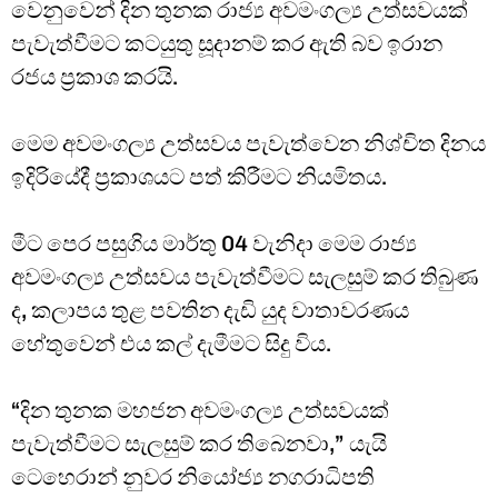
වෙනුවෙන් දින තුනක රාජ්‍ය අවමංගල්‍ය උත්සවයක්
පැවැත්වීමට කටයුතු සූදානම් කර ඇති බව ඉරාන
රජය ප්‍රකාශ කරයි.
මෙම අවමංගල්‍ය උත්සවය පැවැත්වෙන නිශ්චිත දිනය
ඉදිරියේදී ප්‍රකාශයට පත් කිරීමට නියමිතය.
මීට පෙර පසුගිය මාර්තු 04 වැනිදා මෙම රාජ්‍ය
අවමංගල්‍ය උත්සවය පැවැත්වීමට සැලසුම් කර තිබුණ
ද, කලාපය තුළ පවතින දැඩි යුද වාතාවරණය
හේතුවෙන් එය කල් දැමීමට සිදු විය.
“දින තුනක මහජන අවමංගල්‍ය උත්සවයක්
පැවැත්වීමට සැලසුම් කර තිබෙනවා,” යැයි
ටෙහෙරාන් නුවර නියෝජ්‍ය නගරාධිපති