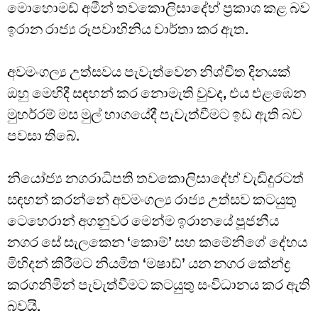
මොහොමඩ් අමීන් තවකොලිසාදේහ් ප්‍රකාශ කළ බව
ඉරාන රාජ්‍ය රූපවාහිනිය වාර්තා කර ඇත.
අවමංගල්‍ය උත්සවය පැවැත්වෙන නිශ්චිත දිනයක්
ඔහු මෙහිදී සඳහන් කර නොමැති වුවද, එය එළඹෙන
මුහර්රම් මස මුල් භාගයේදී පැවැත්වීමට ඉඩ ඇති බව
පවසා තිබේ.
නියෝජ්‍ය නගරාධිපති තවකොලිසාදේහ් වැඩිදුරටත්
සඳහන් කරන්නේ අවමංගල්‍ය රාජ්‍ය උත්සව කටයුතු
ටෙහෙරාන් අගනුවර මෙන්ම ඉරානයේ පූජනීය
නගර සේ සැලකෙන ‘කොම්’ සහ කමේනිගේ දේහය
මිහිදන් කිරීමට නියමිත ‘මෂාඩ්’ යන නගර කේන්ද්‍ර
කරගනිමින් පැවැත්වීමට කටයුතු සංවිධානය කර ඇති
බවයි.