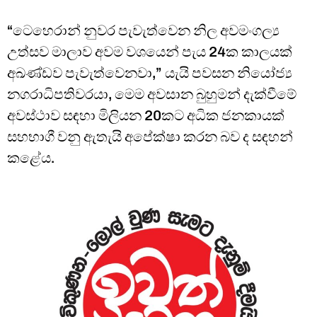
“ටෙහෙරාන් නුවර පැවැත්වෙන නිල අවමංගල්‍ය
උත්සව මාලාව අවම වශයෙන් පැය 24ක කාලයක්
අඛණ්ඩව පැවැත්වෙනවා,” යැයි පවසන නියෝජ්‍ය
නගරාධිපතිවරයා, මෙම අවසාන බුහුමන් දැක්වීමේ
අවස්ථාව සඳහා මිලියන 20කට අධික ජනකායක්
සහභාගී වනු ඇතැයි අපේක්ෂා කරන බව ද සඳහන්
කළේය.