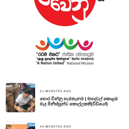
21 MINUTES AGO
හොර චීන්නු හැමතැනම | මහදවල් කොළඹ
මැද මිනිස්සුන්ව කොල්ලකති(වීඩියෝ)
46 MINUTES AGO