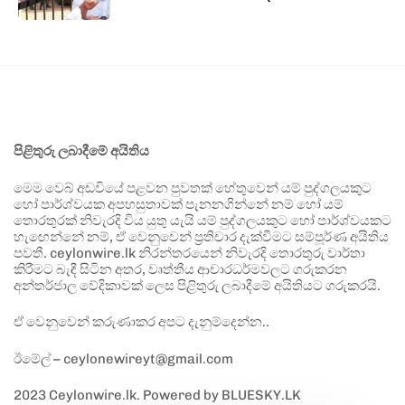
පිළිතුරු ලබාදීමේ අයිතිය
මෙම වෙබ් අඩවියේ පළවන පුවතක් හේතුවෙන් යම් පුද්ගලයකුට
හෝ පාර්ශ්වයක අපහසුතාවක් පැනනගින්නේ නම් හෝ යම්
තොරතුරක් නිවැරදි විය යුතු යැයි යම් පුද්ගලයකුට හෝ පාර්ශ්වයකට
හැඟෙන්නේ නම්, ඒ වෙනුවෙන් ප්‍රතිචාර දැක්වීමට සම්පූර්ණ අයිතිය
පවතී. ceylonwire.lk නිරන්තරයෙන් නිවැරදි තොරතුරු වාර්තා
කිරීමට බැඳී සිටින අතර, වෘත්තීය ආචාරධර්මවලට ගරුකරන
අන්තර්ජාල වේදිකාවක් ලෙස පිළිතුරු ලබාදීමේ අයිතියට ගරුකරයි.
ඒ වෙනුවෙන් කරුණාකර අපට දැනුම්දෙන්න..
ඊමේල් – ceylonewireyt@gmail.com
2023 Ceylonwire.lk. Powered by BLUESKY.LK