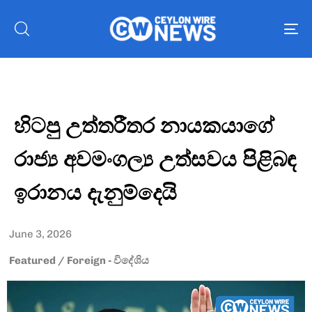
To
nav
හිටපු උත්තරීතර නායකයාගේ
රාජ්‍ය අවමංගල්‍ය උත්සවය පිළිබඳ
ඉරානය දැනුම්දෙයි
June 3, 2026
Featured
/
Foreign - විදේශිය