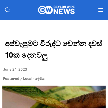
To
nav
අස්වැසුමට විරුද්ධ වෙන්න දවස්
10ක් දෙනවලු
June 24, 2023
Featured
/
Local - දේශිය