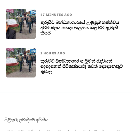
47 MINUTES AGO
කුරුවිට බන්ධනාගාරයේ උණුසුම් තත්ත්වය
අවම බලය යොදා පාලනය කළ බව ඇමැති
කියයි
2 HOURS AGO
කුරුවිට බන්ධනාගාර ගැටුමින් රැඳවියන්
දෙදෙනෙක් ජීවිතක්ෂයට| තවත් දෙදෙනෙකුට
තුවාල
පිළිතුරු ලබාදීමේ අයිතිය