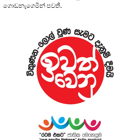
ගොඩනැගෙමින් පවතී.