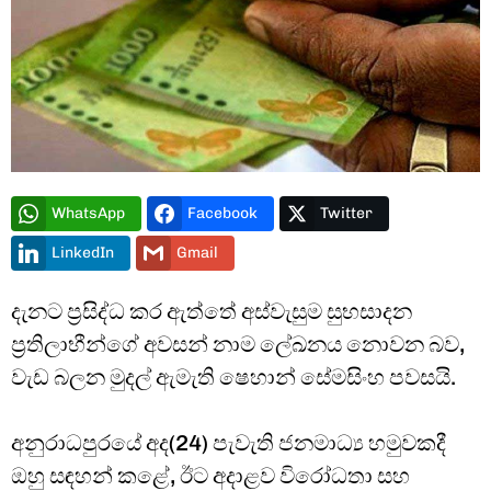
Type and hit enter
WhatsApp
Facebook
Twitter
LinkedIn
Gmail
දැනට ප්‍රසිද්ධ කර ඇත්තේ අස්වැසුම සුභසාදන
ප්‍රතිලාභීන්ගේ අවසන් නාම ලේඛනය නොවන බව,
වැඩ බලන මුදල් ඇමැති ෂෙහාන් සේමසිංහ පවසයි.
අනුරාධපුරයේ අද(24) පැවැති ජනමාධ්‍ය හමුවකදී
ඔහු ⁣සඳහන් කළේ, ඊට අදාළව විරෝධතා සහ