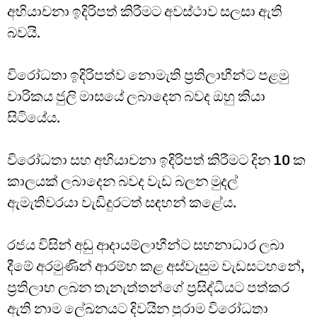
අභියාචනා ඉදිරිපත් කිරීමට අවස්ථාව සලසා ඇති
බවයි.
විරෝධතා ඉදිරිපත්ව නොමැති ප්‍රතිලාභීන්ට පළමු
වාරිකය ජුලි මාසයේ ලබාදෙන බවද ඔහු කියා
සිටියේය.
විරෝධතා සහ අභියාචනා ඉදිරිපත් කිරීමට දින 10 ක
කාලයක් ලබාදෙන බවද වැඩ බලන මුදල්
ඇමැතිවරයා වැඩිදුරටත් සඳහන් කළේය.
රජය විසින් අඩු ආදායම්ලාභීන්ට සහනාධාර ලබා
දීමේ අරමුණින් ආරම්භ කළ අස්වැසුම වැඩසටහනේ,
ප්‍රතිලාභ ලබන තැනැත්තන්ගේ ප්‍රසිද්ධියට පත්කර
ඇති නාම ලේඛනයට දිවයින පුරාම විරෝධතා