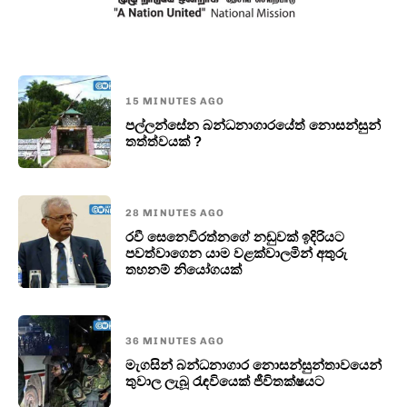
15 MINUTES AGO
පල්ලන්සේන බන්ධනාගාරයේත් නොසන්සුන්
තත්ත්වයක් ?
28 MINUTES AGO
රවී සෙනෙවිරත්නගේ නඩුවක් ඉදිරියට
පවත්වාගෙන යාම වළක්වාලමින් අතුරු
තහනම් නියෝගයක්
36 MINUTES AGO
මැගසින් බන්ධනාගාර නොසන්සුන්තාවයෙන්
තුවාල ලැබූ රැඳවියෙක් ජීවිතක්ෂයට