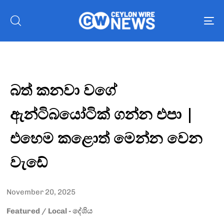
To
nav
බත් කනවා වගේ
ඇන්ටිබයෝටික් ගන්න එපා |
එහෙම කළොත් මෙන්න වෙන
වැඩේ
November 20, 2025
Featured
/
Local - දේශිය