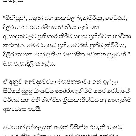
“මිනිසුන්, සතුන් සහ ශාකවල බැක්ටීරියා, වෛරස්,
දිලීර සහ පරපෝෂිතයන් නිසා ඇති වන
ආසාදනවලට ප්‍රතිකාර කිරීම සඳහා ප්‍රතිජීවක භාවිතා
කරනවා. මෙම ඖෂධ ප්‍රතිවෛරස්, ප්‍රතිබැක්ටීරීයා,
දිලීර නාශක හෝ ප්‍රති-පරපෝෂිත වෙන්න පුලුවන්,”
ඔහු පැහැදිලි කළේය.
ඒ අනුව වෛද්‍යවරයා මහජනතාවගෙන් ඉල්ලා
සිටියේ සුදුසු ඖෂධය තෝරාගැනීමට පෙර රෝගයේ
වර්ගය සහ එහි නිශ්චිත ක්‍රියාකාරිත්වය හඳුනාගැනීම
අත්‍යවශ්‍ය බවයි.
බොහෝ පුද්ගලයන් තමන් විසින්ම එවැනි ඖෂධ