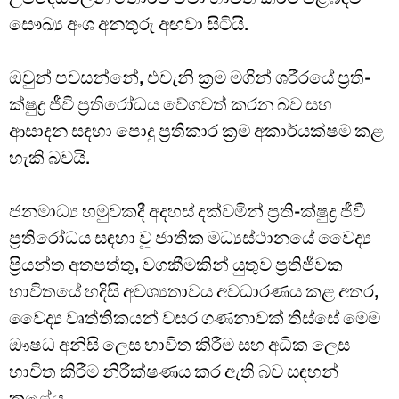
සෞඛ්‍ය අංශ අනතුරු අඟවා සිටියි.
ඔවුන් පවසන්නේ, එවැනි ක්‍රම මගින් ශරීරයේ ප්‍රති-
ක්ෂුද්‍ර ජීවී ප්‍රතිරෝධය වේගවත් කරන බව සහ
ආසාදන සඳහා පොදු ප්‍රතිකාර ක්‍රම අකාර්යක්ෂම කළ
හැකි බවයි.
ජනමාධ්‍ය හමුවකදී අදහස් දක්වමින් ප්‍රති-ක්ෂුද්‍ර ජීවී
ප්‍රතිරෝධය සඳහා වූ ජාතික මධ්‍යස්ථානයේ වෛද්‍ය
ප්‍රියන්ත අතපත්තු, වගකීමකින් යුතුව ප්‍රතිජීවක
භාවිතයේ හදිසි අවශ්‍යතාවය අවධාරණය කළ අතර,
වෛද්‍ය වෘත්තිකයන් වසර ගණනාවක් තිස්සේ මෙම
ඖෂධ අනිසි ලෙස භාවිත කිරීම සහ අධික ලෙස
භාවිත කිරීම නිරීක්ෂණය කර ඇති බව සඳහන්
කළේය.