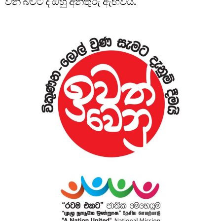
වන බවට ද ඔහු අනතුරු ඇඟවීය.