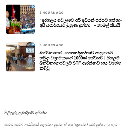
3 HOURS AGO
“අරගලය වෙලාවෙ අපි අඩියක් පස්සට ගත්තා-
අපි යථාර්ථයට මුහුණ දුන්නා” – නාමල් කියයි
3 HOURS AGO
බන්ධනාගාර නොසන්සුන්තාව පාලනයට
හමුදා විශ්‍රාමිකයෝ 1000ක් සේවයට | සියලුම
බන්ධනාගාරවලට STF ආරක්ෂාව සහ විශේෂ
කමිටු
පිළිතුරු ලබාදීමේ අයිතිය
මෙම වෙබ් අඩවියේ පළවන පුවතක් හේතුවෙන් යම් පුද්ගලයකුට