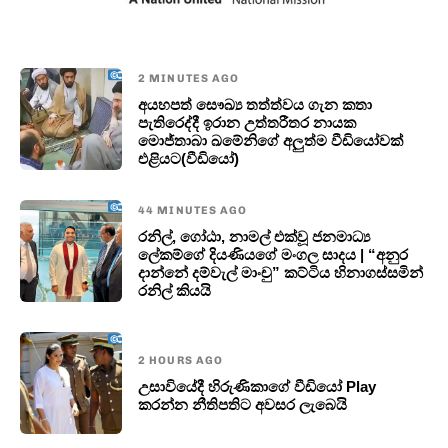
2 MINUTES AGO
අයහපත් සෞඛ්‍ය තත්ත්වය ගැන කතා
පැතිරෙද්දී ඉරාන උත්තරීතර නායක
මොජ්තාබා ඛමේනිගේ අලුත්ම වීඩියෝවක්
එළියට(වීඩියෝ)
44 MINUTES AGO
රනිල්, ගෝඨා, නාමල් එක්වූ ජනමාධ්‍ය
ලේකම්ගේ දියණියගේ මංගල සාදය | “අනුර
දාන්නේ දම්වැල් මාංචු” කට්ටිය හිනාගස්සමින්
රනිල් කියයි
2 HOURS AGO
උසාවියේදී හිරුණිකාගේ වීඩියෝ Play
කරන්න නීතිපතිට අවසර ලැබෙයි