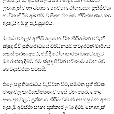
ලබාගැනීම, අධික ලෙස හෝ මාත්‍රාවන් ඉක්මවා
ලබාගැනීම හා අවශ්‍ය නොවන රෝග සඳහා ප්‍රතිජීවක
භාවිත කිරීම අඛණ්ඩව සිදුකරන බව නිරීක්ෂණය කර
ඇතැයි ද ඔහු පැවසුවේය.
ඖෂධ එලෙස අනිසි ලෙස භාවිත කිරීමෙන් එවැනි
ක්ෂුද්‍ර ජීවී ප්‍රතිරෝධයේ වර්ධනයට තවදුරටත් මාර්ගය
සකස් කරන අතර, එහිදී රෝග කාරක ඖෂධවලට
ඔරොත්තු දීමට එම ක්ෂුද ජීවීන් පරිණාමය වන බව
වෛද්‍යවරයා පවසයි.
එලෙස ප්‍රතිරෝධය වැඩිවන විට, සම්මත ප්‍රතිජීවක
මාත්‍රාවල කාර්යක්ෂමතාව නැති වන අතර, පොදු
ආසාදනවලට ප්‍රතිකාර කිරීම වඩාත් අපහසු වන අතර
ඇතැම් අවස්ථා සඳහා ප්‍රතිකාර ලබා දීමට නොහැකි