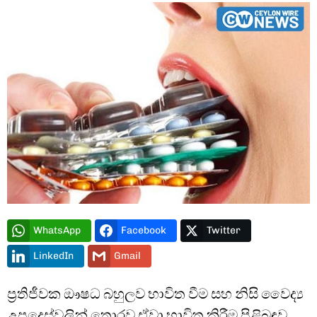
Type and hit enter
WhatsApp
Facebook
Twitter
LinkedIn
Gmail
ප්‍රතිජීවක ඖෂධ බහුලව භාවිත වීම සහ නිසි වෛද්‍ය
උපදෙස්වලින් තොරව ඒවා භාවිත කිරීම පිළිබඳව