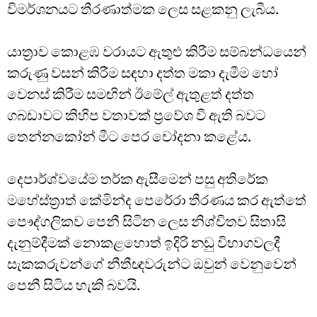
විමර්ශනයට තීරණාත්මක ලෙස සළකනු ලැබීය.
යාත්‍රාව කොළඹ වරායට ඇතුළු කිරීම සම්බන්ධයෙන්
කරුණු වසන් කිරීම සඳහා දත්ත මකා දැමීම හෝ
වෙනස් කිරීම සමඟින් ඊමේල් ඇතුළත් දත්ත
ගබඩාවට කිහිප වතාවක් ප්‍රවේශ වී ඇති බවට
තෙන්නකෝන් මීට පෙර චෝදනා කළේය.
දෙපාර්ශ්වයේම තර්ක ඇසීමෙන් පසු අතිරේක
මහේස්ත්‍රාත් කේමින්ද පෙරේරා තීරණය කර ඇත්තේ
පෞද්ගලිකව පෙනී සිටින ලෙස නිශ්චිතව සිතාසි
දැනුම්දීමක් නොකළහොත් ඉදිරි නඩු විභාගවලදී
සැකකරුවන්ගේ නීතීඥවරුන්ට ඔවුන් වෙනුවෙන්
පෙනී සිටිය හැකි බවයි.