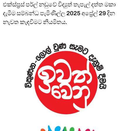
එක්ස්ප්‍රස් පර්ල් නඩුවේ විද්‍යුත් තැපැල් දත්ත මකා
දැමීම සම්බන්ධ පැමිණිල්ල 2025 අප්‍රේල් 29 දින
නැවත කැඳවීමට නියමිතය.