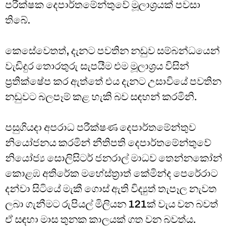
පරීක්ෂක දෙපාර්තමේන්තුවේ මූලාශ්‍රයක් පවසා
තිබේ.
කෙසේවෙතත්, දැනට පවතින නඩුව සම්බන්ධයෙන්
වැඩිදුර තොරතුරු සැපයීම එම මූලාශ්‍රය විසින්
ප්‍රතික්ෂේප කර ඇත්තේ එය දැනට උසාවියේ පවතින
නඩුවට බලපෑම් කළ හැකි බව සඳහන් කරමිනි.
පසුගියදා අපරාධ පරීක්ෂණ දෙපාර්තමේන්තුව
නියෝජනය කරමින් නීතිපති දෙපාර්තමේන්තුවේ
නියෝජ්‍ය සොලිසිටර් ජනරාල් මාධව තෙන්නකෝන්
කොළඹ අතිරේක මහේස්ත්‍රාත් කේමින්ද පෙරේරාට
දන්වා සිටියේ මැකී ගොස් ඇති විද්‍යුත් තැපෑල නැවත
ලබා ගැනීමට රුපියල් මිලියන 121ක් වැය වන බවත්
ඒ සඳහා මාස තුනක කාලයක් ගත වන බවත්ය.