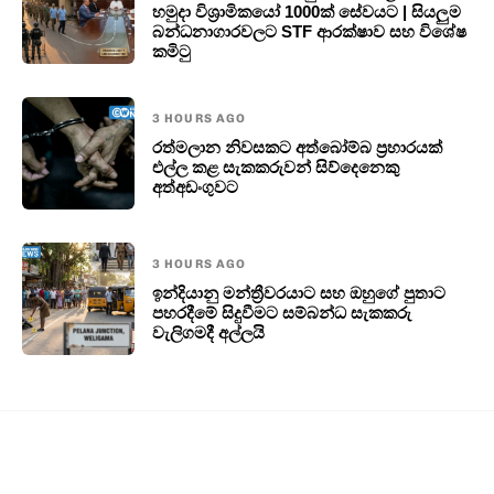
හමුදා විශ්‍රාමිකයෝ 1000ක් සේවයට | සියලුම
බන්ධනාගාරවලට STF ආරක්ෂාව සහ විශේෂ
කමිටු
3 HOURS AGO
රත්මලාන නිවසකට අත්බෝම්බ ප්‍රහාරයක්
එල්ල කළ සැකකරුවන් සිව්දෙනෙකු
අත්අඩංගුවට
3 HOURS AGO
ඉන්දියානු මන්ත්‍රීවරයාට සහ ඔහුගේ පුතාට
පහරදීමේ සිදුවීමට සම්බන්ධ සැකකරු
වැලිගමදී අල්ලයි