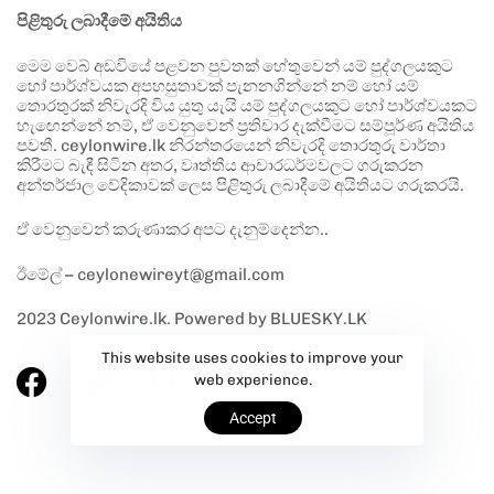
පිළිතුරු ලබාදීමේ අයිතිය
මෙම වෙබ් අඩවියේ පළවන පුවතක් හේතුවෙන් යම් පුද්ගලයකුට
හෝ පාර්ශ්වයක අපහසුතාවක් පැනනගින්නේ නම් හෝ යම්
තොරතුරක් නිවැරදි විය යුතු යැයි යම් පුද්ගලයකුට හෝ පාර්ශ්වයකට
හැඟෙන්නේ නම්, ඒ වෙනුවෙන් ප්‍රතිචාර දැක්වීමට සම්පූර්ණ අයිතිය
පවතී. ceylonwire.lk නිරන්තරයෙන් නිවැරදි තොරතුරු වාර්තා
කිරීමට බැඳී සිටින අතර, වෘත්තීය ආචාරධර්මවලට ගරුකරන
අන්තර්ජාල වේදිකාවක් ලෙස පිළිතුරු ලබාදීමේ අයිතියට ගරුකරයි.
ඒ වෙනුවෙන් කරුණාකර අපට දැනුම්දෙන්න..
ඊමේල් – ceylonewireyt@gmail.com
2023 Ceylonwire.lk. Powered by BLUESKY.LK
This website uses cookies to improve your
web experience.
Accept