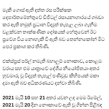
මැකී ගොස් ඇති දත්ත රස පරීක්ෂක
දෙපාර්තමේන්තුවේ ඩිජිටල් රසායනාගාරයේ ගබඩා
කර ඇති නමුත් ප්‍රධාන විද්‍යුත් තැපෑල ලබා ගැනීම
වළක්වන තාක්ෂණික දෝෂයක් හේතුවෙන් ඊට
ප්‍රවේශ විය නොහැකි වී ඇති බව තෙන්නකෝන් මීට
පෙර ප්‍රකාශ කර තිබිණි.
එක්ස්ප්‍රස් පර්ල් නමැති බහාලුම් නෞකාව, කොළඹ
වරාය සහ එම යාත්‍රාවේ දේශීය නියෝජිතයා අතර
හුවමාරු වූ විද්‍යුත් තැපෑල් පණිවුඩ කිහිපයක් මකා
දමා ඇති බව අධිකරණයට දන්වා තිබිණි.
2021 මැයි 10 සහ 21 අතර යවන ලද මෙම ඊමේල්,
2021 මැයි 20 දින නෞකාවේ ඇති වූ ගින්න පිළිබඳ