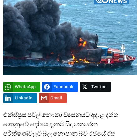
Type and hit enter
WhatsApp
Facebook
Twitter
LinkedIn
Gmail
එක්ස්ප්‍රස් පර්ල් නෞකා ව්‍යසනයට අදාළ දත්ත
ගොනුවේ දෝෂය දැනට සිදු කෙරෙන
පරීක්ෂණවලට බල නොපාන බව රජයේ රස