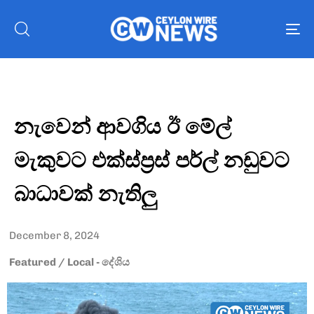
To
nav
නැවෙන් ආවගිය ඊ මේල්
මැකුවට එක්ස්ප්‍රස් පර්ල් නඩුවට
බාධාවක් නැතිලු
December 8, 2024
Featured
/
Local - දේශිය