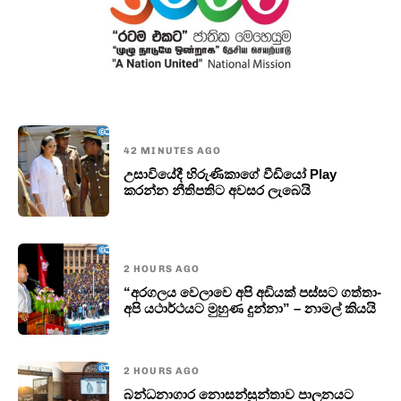
42 MINUTES AGO
උසාවියේදී හිරුණිකාගේ වීඩියෝ Play
කරන්න නීතිපතිට අවසර ලැබෙයි
2 HOURS AGO
“අරගලය වෙලාවෙ අපි අඩියක් පස්සට ගත්තා-
අපි යථාර්ථයට මුහුණ දුන්නා” – නාමල් කියයි
2 HOURS AGO
බන්ධනාගාර නොසන්සුන්තාව පාලනයට