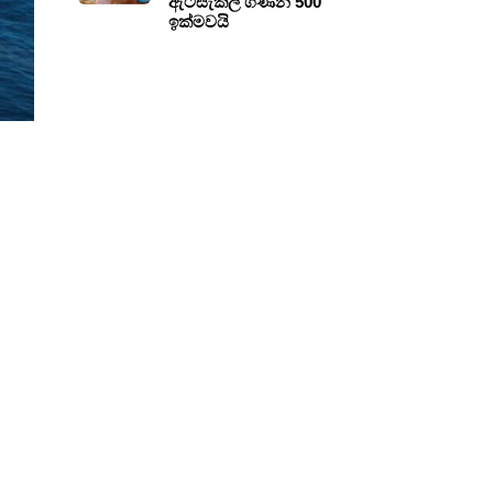
ඇටසැකිලි ගණන 500
ඉක්මවයි