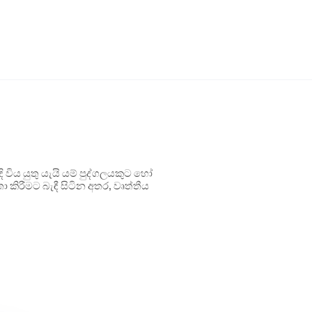
ිය යුතු යැයි යම් පුද්ගලයකුට හෝ
 කිරීමට බැඳී සිටින අතර, වෘත්තීය