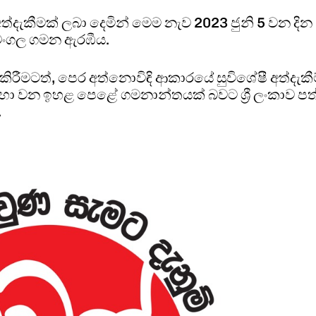
දැකීමක් ලබා දෙමින් මෙම නැව 2023 ජුනි 5 වන දින
ය මංගල ගමන ඇරඹීය.
කිරීමටත්, පෙර අත්නොවිඳි ආකාරයේ සුවිශේෂී අත්දැකී
 වන ඉහළ පෙළේ ගමනාන්තයක් බවට ශ්‍රී ලංකාව පත
.