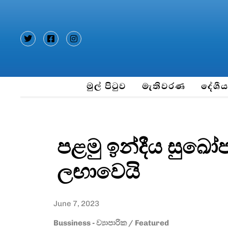
Type and hit enter
මුල් පිටුව
මැතිවරණ
දේශී
පළමු ඉන්දීය සුඛ
ලඟාවෙයි
June 7, 2023
Bussiness - ව්‍යාපාරික
/
Featured