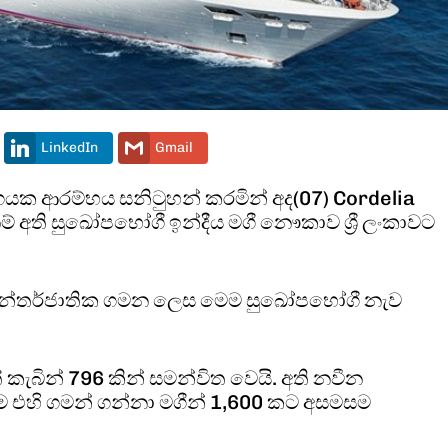
LinkedIn
Gmail
ුගයක ආරම්භය සනිටුහන් කරමින් අද(07) Cordelia
 අති සුඛෝපභෝගී ඉන්දීය මගී නෞකාව ශ්‍රී ලංකාවට
 අන්තර්ජාතික ගමන ලෙස මෙම සුඛෝපභෝගී නැව
ැබින් 796 කින් සමන්විත වෙයි. අති නවීන
්ම එහි ගමන් ගන්නා මගීන් 1,600 කට අසමසම