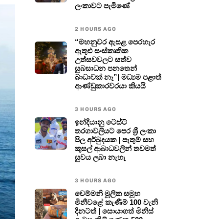
ලංකාවට පැමිණේ
2 HOURS AGO
“මහනුවර ඇසළ පෙරහැර
ඇතුළු සංස්කෘතික
උත්සවවලට සත්ව
සුබසාධන පනතෙන්
බාධාවක් නෑ”| මධ්‍යම පළාත්
ආණ්ඩුකාරවරයා කියයි
3 HOURS AGO
ඉන්දියානු ටෙස්ට්
තරගාවලියට පෙර ශ්‍රී ලංකා
පිල අර්බුදයක | පැතුම් සහ
කුසල් ආබාධවලින් තවමත්
සුවය ලබා නැහැ
3 HOURS AGO
චෙම්මනි මූලික සමූහ
මිනීවළේ කැණීම් 100 වැනි
දිනටත් | සොයාගත් මිනිස්