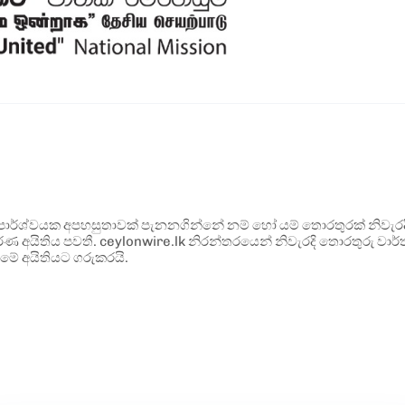
ර්ශ්වයක අපහසුතාවක් පැනනගින්නේ නම් හෝ යම් තොරතුරක් නිවැරදි ව
්ණ අයිතිය පවතී. ceylonwire.lk නිරන්තරයෙන් නිවැරදි තොරතුරු වාර්තා
මේ අයිතියට ගරුකරයි.