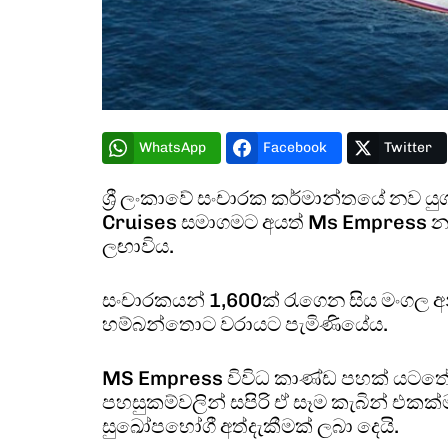
WhatsApp
Facebook
Twitter
ශ්‍රී ලංකාවේ සංචාරක කර්මාන්තයේ නව ය
Cruises සමාගමට අයත් Ms Empress නම්
ලඟාවිය.
සංචාරකයන් 1,600ක් රැගෙන සිය මංගල
හම්බන්තොට වරායට පැමිණියේය.
MS Empress විවිධ කාණ්ඩ පහක් යටතේ ක
පහසුකම්වලින් සපිරි ඒ සෑම කැබින් එකක
සුඛෝපභෝගී අත්දැකීමක් ලබා දෙයි.