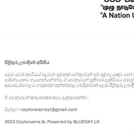
පිළිතුරු ලබාදීමේ අයිතිය
මෙම වෙබ් අඩවියේ පළවන පුවතක් හේතුවෙන් යම් පුද්ගලයකුට හෝ පා
පාර්ශ්වයකට හැඟෙන්නේ නම්, ඒ වෙනුවෙන් ප්‍රතිචාර දැක්වීමට සම්පූර
ආචාරධර්මවලට ගරුකරන අන්තර්ජාල වේදිකාවක් ලෙස පිළිතුරු ලබාදී
ඒ වෙනුවෙන් කරුණාකර අපට දැනුම්දෙන්න..
ඊමේල් – ceylonewireyt@gmail.com
2023 Ceylonwire.lk. Powered by BLUESKY.LK