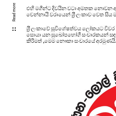
Read more
එහි මගීන්ට දිවයින වටා අමතක නොවන අත්
චෙන්නායි වරායෙන් ශ‍්‍රී ලංකාව වෙත සි
ශ‍්‍රී ලංකාවේ සුවිශේෂත්වය ලෝකයට විවර 
සොයා යන සුඛෝපභෝගී සංචාරකයන් සඳහා
කිරීමත් ,මෙම නෞකා සංචාරයේ අරමුණයි