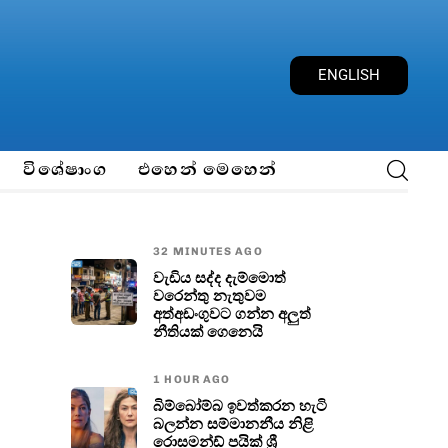
E
N
G
L
I
S
H
විශේෂාංග
එහෙන් මෙහෙන්
32 MINUTES AGO
වැඩිය සද්ද දැම්මොත්
වරෙන්තු නැතුවම
අත්අඩංගුවට ගන්න අලුත්
නීතියක් ගෙනෙයි
1 HOUR AGO
බිම්බෝම්බ ඉවත්කරන හැටි
බලන්න සම්මානනීය නිළි
රොසමන්ඩ් පයික් ශ්‍රී