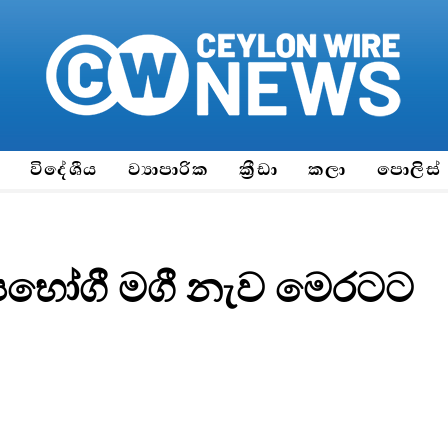
ය
විදේශීය
ව්‍යාපාරික
ක්‍රීඩා
කලා
පොලිස්
ෝපභෝගී මගී නැව මෙරටට