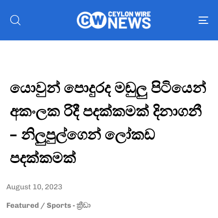
To
nav
යොවුන් පොදුරද මඬුලු පිටියෙන්
අකංලක රිදී පදක්කමක් දිනාගනී
– නිලුපුල්ගෙන් ලෝකඩ
පදක්කමක්
August 10, 2023
Featured
/
Sports - ක්‍රීඩා