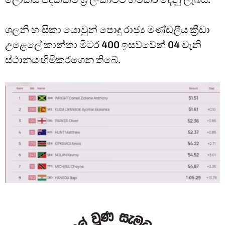
ශලනි හංසිකා යොවුන් පොදු රාජ්‍ය මණ්ඩලීය ක්‍රීඩා
උළෙලේ කාන්තා මිටර 400 ඉසව්වේන් 04 වැනි
ස්ථානය හිමිකරගෙන තිබේ.