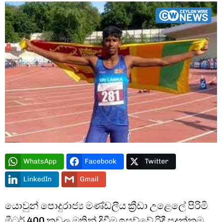
Type and hit enter
WhatsApp
Facebook
Twitter
LinkedIn
Gmail
යොවුන් පොදුරාජ්‍ය මණ්ඩලීය ක්‍රීඩා උළෙලේ පිරිමි
මීටර් 400 කඩුලු මතින් දිවීම ඉසව්වේ රිදී පදක්කම