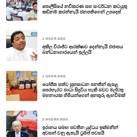
පොලීසියේ නවීකරණ සහ සංවර්ධන කටයුතු
කඩිනම් කරන්නැයි ජනපතිගෙන් උපදෙස්
1 HOUR AGO
අකිල විරාජ්ට ආරක්ෂාව දෙන්නැයි එජාපය
බන්ධනාගාරයෙන් ඉල්ලයි
1 HOUR AGO
යෝජිත සත්ව සුභසාධන පනතින් ඇසළ
පෙරහැරට බාධා සිදුවිය හැකි බවට මල්වතු
මහනායක හිමියන්ගෙන් අනතුරු ඇඟවීමක්
2 HOURS AGO
ඉරානය සමඟ පවතින යුද්ධය ඉක්මනින්
අවසන් වනු ඇතැයි ට්‍රම්ප් පවසයි