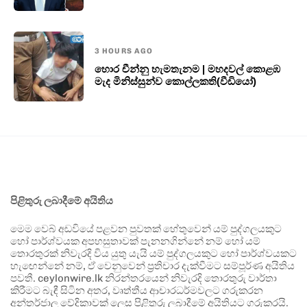
3 HOURS AGO
හොර චීන්නු හැමතැනම | මහදවල් කොළඹ
මැද මිනිස්සුන්ව කොල්ලකති(වීඩියෝ)
පිළිතුරු ලබාදීමේ අයිතිය
මෙම වෙබ් අඩවියේ පළවන පුවතක් හේතුවෙන් යම් පුද්ගලයකුට
හෝ පාර්ශ්වයක අපහසුතාවක් පැනනගින්නේ නම් හෝ යම්
තොරතුරක් නිවැරදි විය යුතු යැයි යම් පුද්ගලයකුට හෝ පාර්ශ්වයකට
හැඟෙන්නේ නම්, ඒ වෙනුවෙන් ප්‍රතිචාර දැක්වීමට සම්පූර්ණ අයිතිය
පවතී. ceylonwire.lk නිරන්තරයෙන් නිවැරදි තොරතුරු වාර්තා
කිරීමට බැඳී සිටින අතර, වෘත්තීය ආචාරධර්මවලට ගරුකරන
අන්තර්ජාල වේදිකාවක් ලෙස පිළිතුරු ලබාදීමේ අයිතියට ගරුකරයි.