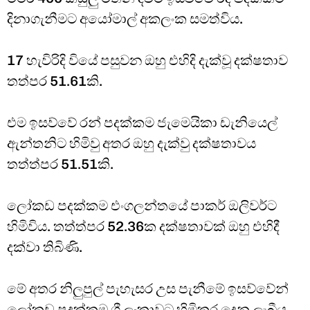
දිනාගැනීමට අයෝමාල් අකලංක සමත්විය.
17 හැවිරිදි වියේ පසුවන ඔහු එහිදි දැක්වූ දක්ෂතාව
තත්පර 51.61කි.
එම ඉසව්වේ රන් පදක්කම ජැමෙයිකා ඩැනියෙල්
ඇන්තනිට හිමිවු අතර ඔහු දැක්වු දක්ෂතාවය
තත්ත්පර 51.51කි.
ලෝකඩ පදක්කම එංගලන්තයේ පාකර් ඔලිවර්ට
හිමිවිය. තත්ත්පර 52.36ක දක්ෂතාවක් ඔහු එහිදී
දක්වා තිබිණි.
මේ අතර නිලුපුල් පැහැසර උස පැනීමේ ඉසව්වේන්
ලෝකඩ පදක්කම ශ්‍රී ලංකාවට හිමිකර දෙනු ලැබීය.