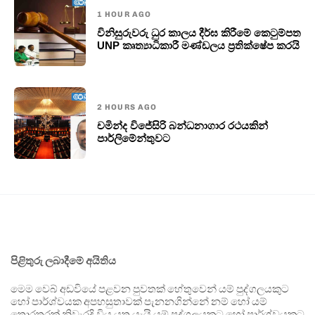
1 HOUR AGO
විනිසුරුවරු ධුර කාලය දීර්ඝ කිරීමේ කෙටුම්පත
UNP කෘත්‍යාධිකාරී මණ්ඩලය ප්‍රතික්ෂේප කරයි
2 HOURS AGO
චමින්ද විජේසිරි බන්ධනාගාර රථයකින්
පාර්ලිමේන්තුවට
පිළිතුරු ලබාදීමේ අයිතිය
මෙම වෙබ් අඩවියේ පළවන පුවතක් හේතුවෙන් යම් පුද්ගලයකුට
හෝ පාර්ශ්වයක අපහසුතාවක් පැනනගින්නේ නම් හෝ යම්
තොරතුරක් නිවැරදි විය යුතු යැයි යම් පුද්ගලයකුට හෝ පාර්ශ්වයකට