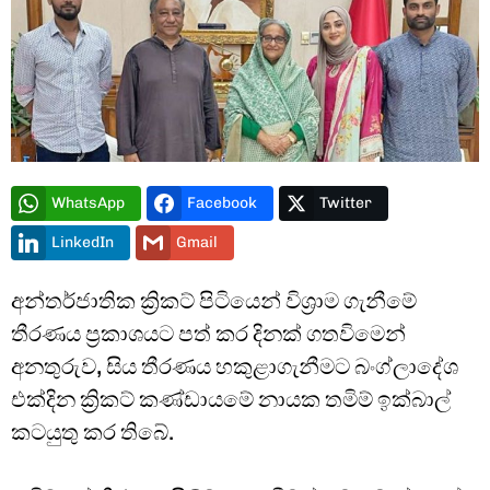
Type and hit enter
WhatsApp
Facebook
Twitter
LinkedIn
Gmail
අන්තර්ජාතික ක්‍රිකට් පිටියෙන් විශ්‍රාම ගැනීමේ
තීරණය ප්‍රකාශයට පත් කර දිනක් ගතවිමෙන්
අනතුරුව, සිය තීරණය හකුළාගැනීමට බංග්ලාදේශ
එක්දින ක්‍රිකට් කණ්ඩායමේ නායක තමිම් ඉක්බාල්
කටයුතු කර තිබේ.