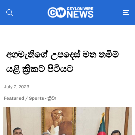
To
nav
අගමැතිගේ උපදෙස් මත තමිම්
යළි ක්‍රිකට් පිටියට
July 7, 2023
Featured
/
Sports - ක්‍රීඩා