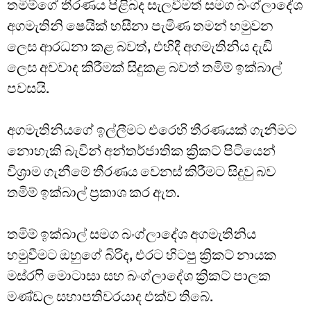
තමිම්ගේ තීරණය පිළිබද සැලවීමත් සමග බංග්ලාදේශ
අගමැතිනි ෂෙයික් හසීනා පැමිණ තමන් හමුවන
ලෙස ආරධනා කළ බවත්, එහිදී අගමැතිනිය දැඩි
ලෙස අවවාද කිරීමක් සිදුකළ බවත් තමිම් ඉක්බාල්
පවසයි.
අගමැතිනියගේ ඉල්ලීමට එරෙහි තීරණයක් ගැනීමට
නොහැකි බැවින් අන්තර්ජාතික ක්‍රිකට් පිටියෙන්
විශ්‍රාම ගැනීමේ තීරණය වෙනස් කිරීමට සිදුවු බව
තමිම් ඉක්බාල් ප්‍රකාශ කර ඇත.
තමිම් ඉක්බාල් සමග බංග්ලාදේශ අගමැතිනිය
හමුවීමට ඔහුගේ බිරිද, එරට හිටපු ක්‍රිකට් නායක
මස්රෆි මොටාසා සහ බංග්ලාදේශ ක්‍රිකට් පාලක
මණ්ඩල සභාපතිවරයාද එක්ව තිබේ.