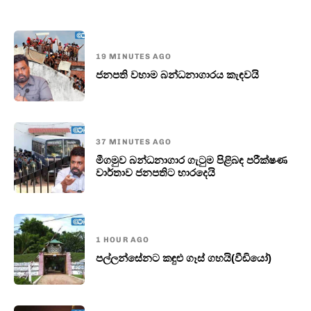
19 MINUTES AGO
ජනපති වහාම බන්ධනාගාරය කැඳවයි
37 MINUTES AGO
මීගමුව බන්ධනාගාර ගැටුම පිළිබඳ පරීක්ෂණ
වාර්තාව ජනපතිට භාරදෙයි
1 HOUR AGO
පල්ලන්සේනට කඳුළු ගෑස් ගහයි(වීඩියෝ)