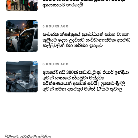
ආයතනයට භාරදෙයි
5 HOURS AGO
සංචාරක ක්ෂේත්‍රයේ ප්‍රබෝධයත් සමඟ වාහන
කුලියට දෙන උදවියට සංවිධානාත්මක අපරාධ
කල්ලිවලින් එන තර්ජන ඉහළට
6 HOURS AGO
අහසේදී අඩි 300ක් කඩාවැටුණු එයාර් ඉන්දියා
ගුවන් යානයේ නියමුවා මත්ද්‍රව්‍ය
පරීක්ෂණයෙන් අසමත් වෙයි | ෆුකෙට්-දිල්ලි
ගුවන් ගමන අතරතුර මගීන් 17කට තුවාල
පිළිතුරු ලබාදීමේ අයිතිය