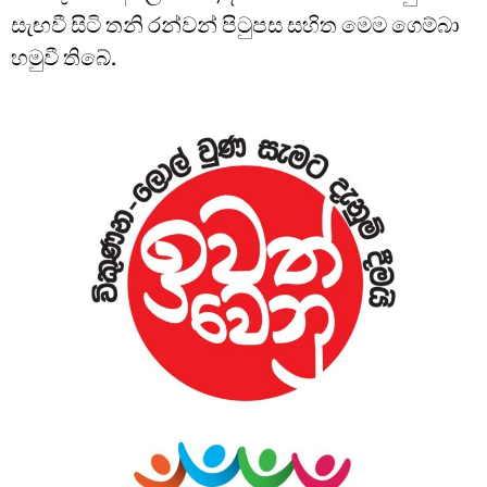
සැඟවී සිටි තනි රන්වන් පිටුපස සහිත මෙම ගෙම්බා
හමුවී තිබේ.