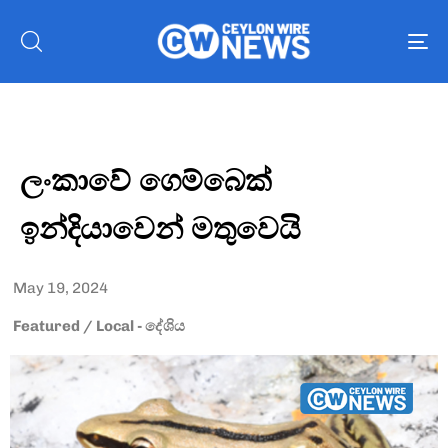
To
nav
ලංකාවේ ගෙම්බෙක්
ඉන්දියාවෙන් මතුවෙයි
May 19, 2024
Featured
/
Local - දේශිය