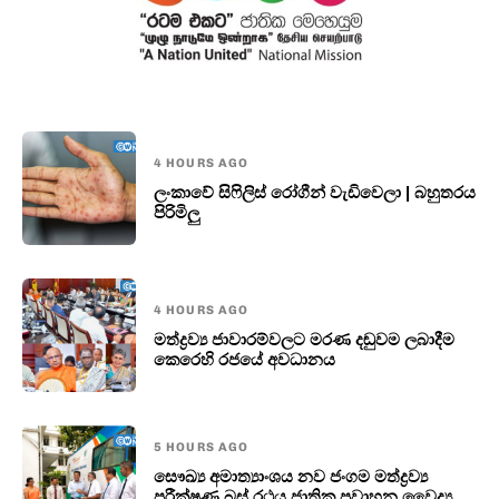
4 HOURS AGO
ලංකාවේ සිෆිලිස් රෝගීන් වැඩිවෙලා | බහුතරය
පිරිමිලු
4 HOURS AGO
මත්ද්‍රව්‍ය ජාවාරම්වලට මරණ දඬුවම ලබාදීම
කෙරෙහි රජයේ අවධානය
5 HOURS AGO
සෞඛ්‍ය අමාත්‍යාංශය නව ජංගම මත්ද්‍රව්‍ය
පරීක්ෂණ බස් රථය ජාතික ප්‍රවාහන වෛද්‍ය