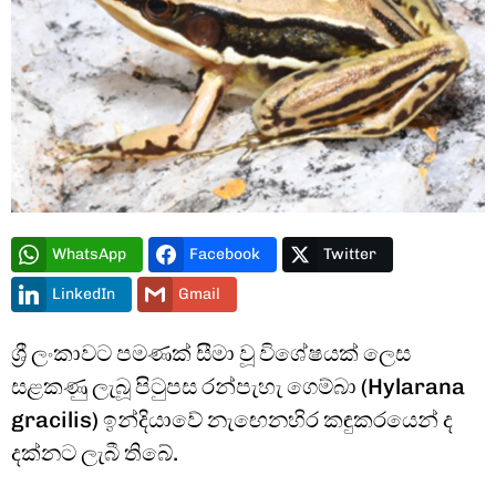
Type and hit enter
WhatsApp
Facebook
Twitter
LinkedIn
Gmail
ශ්‍රී ලංකාවට පමණක් සීමා වූ විශේෂයක් ලෙස
සළකණු ලැබූ පිටුපස රන්පැහැ ගෙම්බා (Hylarana
gracilis) ඉන්දියාවේ නැඟෙනහිර කඳුකරයෙන් ද
දක්නට ලැබී තිබේ.