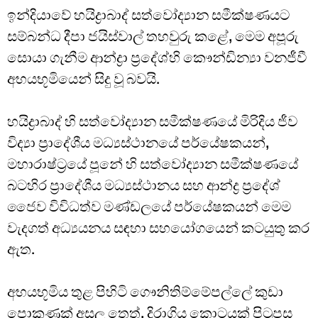
ඉන්දියාවේ හයිද්‍රාබාද් සත්වෝද්‍යාන සමීක්ෂණයට
සම්බන්ධ දීපා ජයිස්වාල් තහවුරු කළේ, මෙම අපූරු
සොයා ගැනීම ආන්ද්‍රා ප්‍රදේශ්හි කෞන්ඩින්‍යා වනජීවී
අභයභූමියෙන් සිදු වූ බවයි.
හයිද්‍රාබාද් හි සත්වෝද්‍යාන සමීක්ෂණයේ මිරිදිය ජීව
විද්‍යා ප්‍රාදේශීය මධ්‍යස්ථානයේ පර්යේෂකයන්,
මහාරාෂ්ට්‍රයේ පූනේ හි සත්වෝද්‍යාන සමීක්ෂණයේ
බටහිර ප්‍රාදේශීය මධ්‍යස්ථානය සහ ආන්ද්‍ර ප්‍රදේශ්
ජෛව විවිධත්ව මණ්ඩලයේ පර්යේෂකයන් මෙම
වැදගත් අධ්‍යයනය සඳහා සහයෝගයෙන් කටයුතු කර
ඇත.
අභයභූමිය තුළ පිහිටි ගෞනිතිම්මේපල්ලේ කුඩා
පොකුණක් අසල තෙත්, දිරාගිය කොටයක් පිටුපස