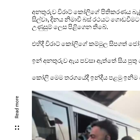
අනතුරුව විරාට් කෝලිගේ පිතිකරණය බැල
සිල්වා, දිනය නිමාවී බස් රථයට ගොඩවීමට
උණුසුම් ලෙස පිළිගෙන තිබේ.
එහිදී විරාට් කෝලිගේ කම්මුල සිපගත් ජ
ඉන් අනතුරුව ඇය පවසා ඇත්තේ සිය පුත
කෝලි මෙම තරගයේදී ඉන්දීය පළමු ඉනිම
Read more