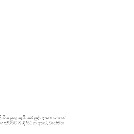
ිය යුතු යැයි යම් පුද්ගලයකුට හෝ
 කිරීමට බැඳී සිටින අතර, වෘත්තීය