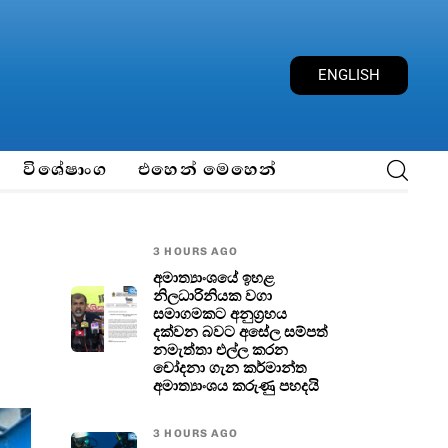
E
N
G
L
I
S
H
විශේෂාංග
එහෙන් මෙහෙන්
3 HOURS AGO
අමාත්‍යාංශයේ ඉහළ
නිලධාරිනියක වගා
සමාගමකට අනුග්‍රහය
දක්වන බවට අසේල සම්පත්
නමැත්තා එල්ල කරන
චෝදනා ගැන කර්මාන්ත
අමාත්‍යාංශය කරුණු පහදයි
3 HOURS AGO