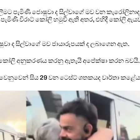
ීමට පැමිණි ජොෂුවා ද සිල්වාගේ මව වන කැරෝලිනාද
 පැමිණි විරාට් කෝලි හමුවී ඇති අතර, එහිදී කෝලි ඇය
ෝෂුවා ද සිල්වාගේ මව ජායාරූපයක් ද ලබාගෙන ඇත.
ු කෝලි අනුකරණය කරනු ඇතැයි අපේක්ෂා කරන බවයි.
 වෙනුවෙන් සිය 29 වන ටෙස්ට් ශතකයද වාර්තා කළේය