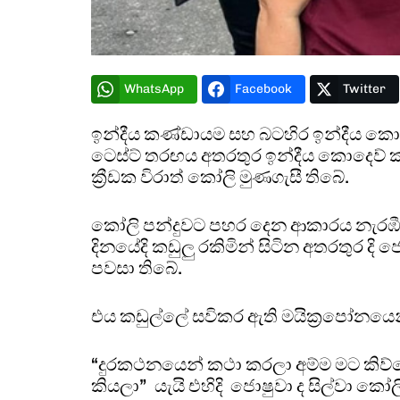
WhatsApp
Facebook
Twitter
ඉන්දීය කණ්ඩායම සහ බටහිර ඉන්දීය කොදෙ
ටෙස්ට් තරඟය අතරතුර ඉන්දීය කොදෙව් කඩුල
ක්‍රීඩක විරාත් කෝලි මුණගැසී තිබේ.
කෝලි පන්දුවට පහර දෙන ආකාරය නැරඹී
දිනයේදි කඩුලු රකිමින් සිටින අතරතුර දි ජ
පවසා තිබේ.
එය කඩුල්ලේ සවිකර ඇති මයික්‍රපෝනයෙන් 
“දුරකථනයෙන් කථා කරලා අම්ම මට කිව
කියලා” යැයි එහිදි ජොෂුවා ද සිල්වා කෝලි