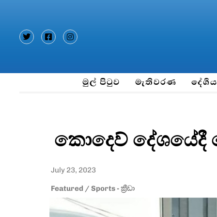
Type and hit enter
මුල් පිටුව
මැතිවරණ
දේශී
කොදෙව් දේශයේදී 
July 23, 2023
Featured
/
Sports - ක්‍රීඩා