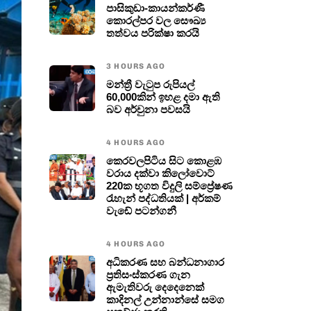
පාසිකුඩා-කායන්කර්ණී
කොරල්පර වල සෞඛ්‍ය
තත්වය පරික්ෂා කරයි
3 HOURS AGO
මන්ත්‍රී වැටුප රුපියල්
60,000කින් ඉහළ දමා ඇති
බව අර්චුනා පවසයි
4 HOURS AGO
කෙරවලපිටිය සිට කොළඹ
වරාය දක්වා කිලෝවොට්
220ක භූගත විදුලි සම්ප්‍රේෂණ
රැහැන් පද්ධතියක් | අර්කම්
වැඩේ පටන්ගනී
4 HOURS AGO
අධිකරණ සහ බන්ධනාගාර
ප්‍රතිසංස්කරණ ගැන
ඇමැතිවරු දෙදෙනෙක්
කාදිනල් උන්නාන්සේ සමග