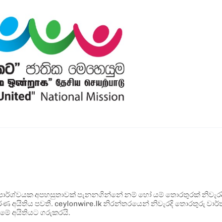
ර්ශ්වයක අපහසුතාවක් පැනනගින්නේ නම් හෝ යම් තොරතුරක් නිවැරදි ව
්ණ අයිතිය පවතී. ceylonwire.lk නිරන්තරයෙන් නිවැරදි තොරතුරු වාර්තා
මේ අයිතියට ගරුකරයි.