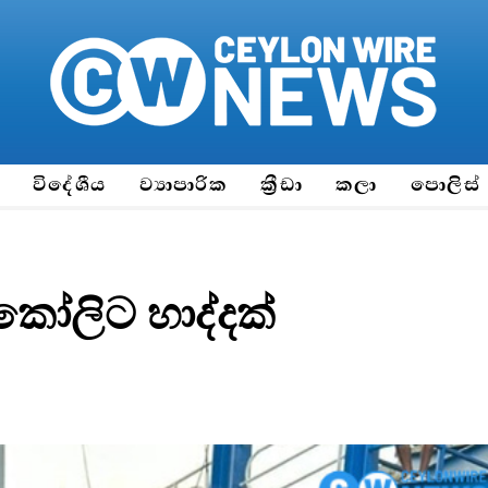
ය
විදේශීය
ව්‍යාපාරික
ක්‍රීඩා
කලා
පොලිස්
කෝලිට හාද්දක්