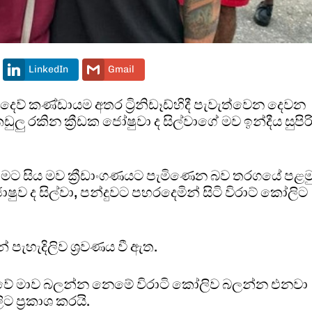
LinkedIn
Gmail
ව් කණ්ඩායම අතර ට්‍රිනිඩෑඩ්හිදී පැවැත්වෙන දෙවන
ු රකින ක්‍රීඩක ජෝෂුවා ද සිල්වාගේ මව ඉන්දීය සුපිර
මට සිය මව ක්‍රීඩාංගණයට පැමිණෙන බව තරගයේ පළම
ොෂුව ද සිල්වා, පන්දුවට පහරදෙමින් සිටි විරාට් කෝලිට
පැහැදිලිව ශ්‍රවණය වී ඇත.
්වේ මාව බලන්න නෙමේ විරා⁣ටි කෝලිව බලන්න එනවා
ට ප්‍රකාශ කරයි.