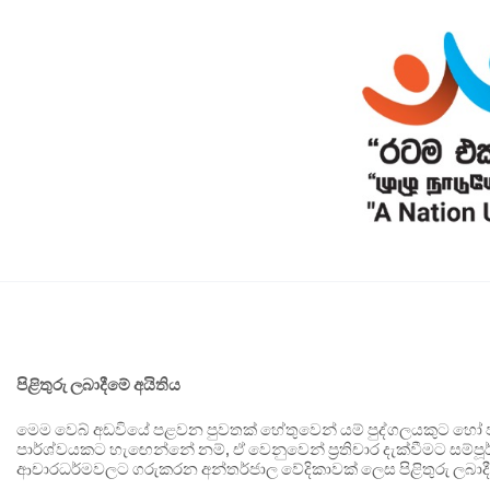
පිළිතුරු ලබාදීමේ අයිතිය
මෙම වෙබ් අඩවියේ පළවන පුවතක් හේතුවෙන් යම් පුද්ගලයකුට හෝ පා
පාර්ශ්වයකට හැඟෙන්නේ නම්, ඒ වෙනුවෙන් ප්‍රතිචාර දැක්වීමට සම්පූර
ආචාරධර්මවලට ගරුකරන අන්තර්ජාල වේදිකාවක් ලෙස පිළිතුරු ලබාදී