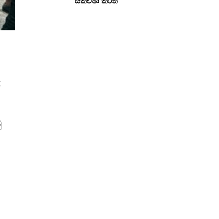
සකච්ඡා කරති
ි
ු