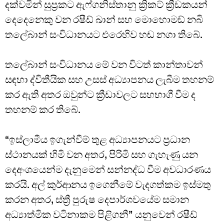
දක්වමින් සුප්‍රකට ඇෆ්ගනිස්තානු ක්‍රිකට් ක්‍රීඩකයන්
දෙදෙනෙකු වන රෂීඩ් ඛාන් සහ මොහොමඩ් නබි
තලේබාන් සංවිධානයට එරෙහිව හඬ නගා තිබේ.
තලේබාන් සංවිධානය මේ වන විටත් කාන්තාවන්
සඳහා ද්විතීයික සහ උසස් අධ්‍යාපනය ලැබීම තහනම්
කර ඇති අතර ඔවුන්ට ක්‍රීඩාවලට සහභාගී වීම ද
තහනම් කර තිබේ.
“ඉස්ලාමීය ඉගැන්වීම් තුළ අධ්‍යාපනයට ප්‍රධාන
ස්ථානයක් හිමි වන අතර, පිරිමි සහ ගැහැණු යන
දෙඅංශයෙන්ම දැනුමෙන් සන්නද්ධ වීම අවධාරණය
කරයි. අල් කුර්ආනය ඉගෙනීමේ වැදගත්කම ඉස්මතු
කරන අතර, ස්ත්‍රී පුරුෂ දෙපාර්ශවයේම සමාන
අධ්‍යාත්මික වටිනාකම පිළිගනී” යනුවෙන් රෂීඩ්