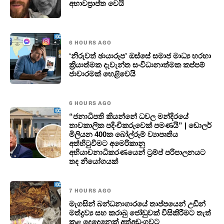
අභාවප්‍රාප්ත වෙයි
6 HOURS AGO
‘නිරුවත් ඡායාරූප’ ඔස්සේ සමාජ මාධ්‍ය හරහා
ක්‍රියාත්මක දැවැන්ත සංවිධානාත්මක කප්පම්
ජාවාරමක් හෙළිවෙයි
6 HOURS AGO
“ජනාධිපති කියන්නේ ධවල මන්දිරයේ
තාවකාලික පදිංචිකරුවෙක් පමණයි” | ඩොලර්
මිලියන 400ක බෝල්රූම් ව්‍යාපෘතිය
අත්හිටුවීමට අමෙරිකානු
අභියාචනාධිකරණයෙන් ට්‍රම්ප් පරිපාලනයට
තද නියෝගයක්
7 HOURS AGO
මැගසින් බන්ධනාගාරයේ තාප්පයෙන් උඩින්
මත්ද්‍රව්‍ය සහ කරාබු ජෝඩුවක් විසිකිරීමට තැත්
කළ දෙදෙනෙක් අත්අඩංගුවට