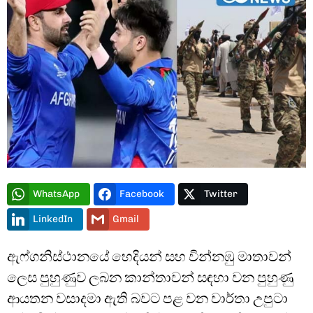
WhatsApp
Facebook
Twitter
LinkedIn
Gmail
Type and hit enter
ඇෆ්ගනිස්ථානයේ හෙදියන් සහ වින්නඹු මාතාවන්
ලෙස පුහුණුව ලබන කාන්තාවන් සඳහා වන පුහුණු
ආයතන වසාදමා ඇති බවට පළ වන වාර්තා උපුටා