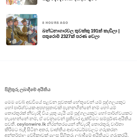
8 HOURS AGO
බන්ධනාගාරවල තුවක්කු 191ක් කැඩිලා |
පතුරොම් 2327ක් පරණ වෙලා
පිළිතුරු ලබාදීමේ අයිතිය
මෙම වෙබ් අඩවියේ පළවන පුවතක් හේතුවෙන් යම් පුද්ගලයකුට
හෝ පාර්ශ්වයක අපහසුතාවක් පැනනගින්නේ නම් හෝ යම්
තොරතුරක් නිවැරදි විය යුතු යැයි යම් පුද්ගලයකුට හෝ පාර්ශ්වයකට
හැඟෙන්නේ නම්, ඒ වෙනුවෙන් ප්‍රතිචාර දැක්වීමට සම්පූර්ණ අයිතිය
පවතී. ceylonwire.lk නිරන්තරයෙන් නිවැරදි තොරතුරු වාර්තා
කිරීමට බැඳී සිටින අතර, වෘත්තීය ආචාරධර්මවලට ගරුකරන
අන්තර්ජාල වේදිකාවක් ලෙස පිළිතුරු ලබාදීමේ අයිතියට ගරුකරයි.