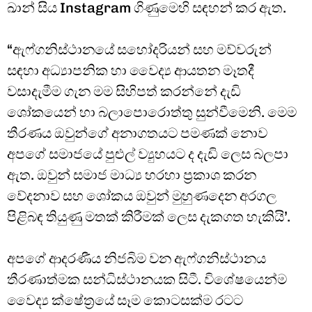
ඛාන් සිය Instagram ගිණුමෙහි සඳහන් කර ඇත.
“ඇෆ්ගනිස්ථානයේ සහෝදරියන් සහ මව්වරුන්
සඳහා අධ්‍යාපනික හා වෛද්‍ය ආයතන මෑතදී
වසාදැමීම ගැන මම සිහිපත් කරන්නේ දැඩි
ශෝකයෙන් හා බලාපොරොත්තු සුන්වීමෙනි. මෙම
තීරණය ඔවුන්ගේ අනාගතයට පමණක් නොව
අපගේ සමාජයේ පුළුල් ව්‍යුහයට ද දැඩි ලෙස බලපා
ඇත. ඔවුන් සමාජ මාධ්‍ය හරහා ප්‍රකාශ කරන
වේදනාව සහ ශෝකය ඔවුන් මුහුණදෙන අරගල
පිළිබඳ තියුණු මතක් කිරීමක් ලෙස දැකගත හැකියි’.
අපගේ ආදරණීය නිජබිම වන ඇෆ්ගනිස්ථානය
තීරණාත්මක සන්ධිස්ථානයක සිටී. විශේෂයෙන්ම
වෛද්‍ය ක්ෂේත්‍රයේ සෑම කොටසක්ම රටට