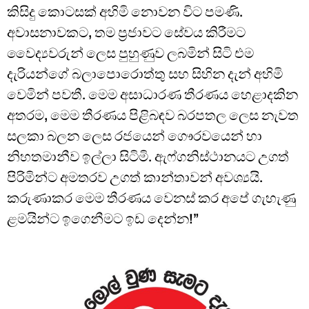
කිසිදු කොටසක් අහිමි නොවන විට පමණි.
අවාසනාවකට, තම ප්‍රජාවට සේවය කිරීමට
වෛද්‍යවරුන් ලෙස පුහුණුව ලබමින් සිටි එම
දැරියන්ගේ බලාපොරොත්තු සහ සිහින දැන් අහිමි
වෙමින් පවතී. මෙම අසාධාරණ තීරණය හෙළාදකින
අතරම, මෙම තීරණය පිළිබඳව බරපතල ලෙස නැවත
සලකා බලන ලෙස රජයෙන් ගෞරවයෙන් හා
නිහතමානීව ඉල්ලා සිටිමි. ඇෆ්ගනිස්ථානයට උගත්
පිරිමින්ට අමතරව උගත් කාන්තාවන් අවශ්‍යයි.
කරුණාකර මෙම තීරණය වෙනස් කර අපේ ගැහැණු
ළමයින්ට ඉගෙනීමට ඉඩ දෙන්න!”