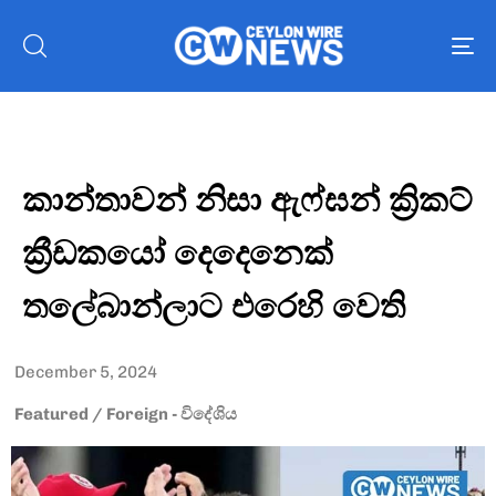
To
nav
කාන්තාවන් නිසා ඇෆ්ඝන් ක්‍රිකට්
ක්‍රීඩකයෝ දෙදෙනෙක්
තලේබාන්ලාට එරෙහි වෙති
December 5, 2024
Featured
/
Foreign - විදේශිය