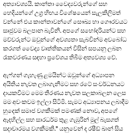
අත්‍යාවශ්‍යයි. කාන්තා වෛද්‍යවරුන්ගේ සහ
හෙදියන්ගේ උග්‍ර හිඟය විශේෂයෙන් සැලකිලිමත්
වන්නේ එය කාන්තාවන්ගේ සෞඛ්‍ය හා ගෞරවයට
සෘජුවම බලපාන බැවිනි. අපගේ සහෝදරියන්ට සහ
මව්වරුන්ට ඔවුන්ගේ අවශ්‍යතා සැබවින්ම අවබෝධ
කරගත් වෛද්‍ය වෘත්තිකයන් විසින් සපයනු ලබන
රැකවරණය සඳහා ප්‍රවේශය තිබීම අත්‍යවශ්‍ය වේ.
ඇෆ්ගන් ගැහැණු ළමයින්ට ඔවුන්ගේ අධ්‍යාපන
අයිතිය නැවත ලබාගැනීමට සහ රටේ සංවර්ධනයට
දායකවීමට මෙම තීරණය නැවත සලකාබලන ලෙස
මම අවංකවම ඉල්ලා සිටිමි. සැමට අධ්‍යාපනය ලබාදීම
හුදෙක් සමාජ වගකීමක් පමණක් නොව, අපගේ
ඇදහිල්ල සහ සාරධර්ම තුළ ගැඹුරින් මුල් බැසගත්
සදාචාරමය වගකීමකි.” යනුවෙන් ද රෂීඩ් ඛාන් සිය