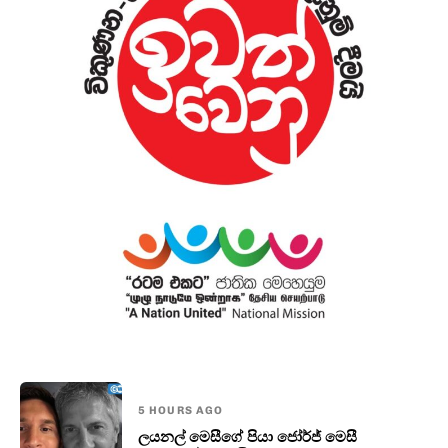
5 HOURS AGO
ලයනල් මෙසීගේ පියා ජෝර්ජ් මෙසී