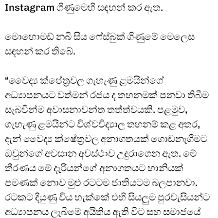
Instagram ගිණුමෙහි සඳහන් කර ඇත.
මොහොමඩ් නබි සිය ෆේස්බුක් ගිණුමේ මෙලෙස
සඳහන් කර තිබේ.
“වෛද්‍ය ක්ෂේත්‍රවල ගැහැණු ළමයින්ගේ
අධ්‍යාපනයට වත්මන් රජය ද තහනමක් පනවා තිබීම
සැබවින්ම අවාසනාවන්ත තත්ත්වයකි. පළමුව,
ගැහැණු ළමයින්ට විශ්වවිද්‍යාල තහනම් කළ අතර,
දැන් වෛද්‍ය ක්ෂේත්‍රවල අනාගතයක් ගොඩනැගීමට
ඔවුන්ගේ අවසාන අවස්ථාව උදුරාගෙන ඇත. මේ
තීරණය මේ දැරියන්ගේ අනාගතයට හානියක්
පමණක් නොව මුළු රටටම ජාතියටම බලපානවා.
රටකට දියුණු විය හැක්කේ එහි සියලුම පුරවැසියන්ට
අධ්‍යාපනය ලැබීමේ අයිතිය ඇති විට සහ සමාජයේ