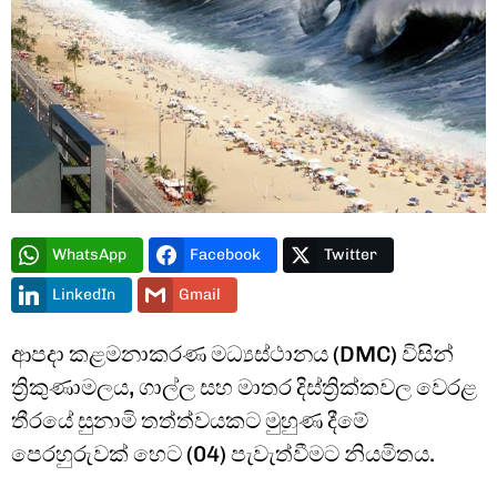
Type and hit enter
WhatsApp
Facebook
Twitter
LinkedIn
Gmail
ආපදා කළමනාකරණ මධ්‍යස්ථානය (DMC) විසින්
ත්‍රිකුණාමලය, ගාල්ල සහ මාතර දිස්ත්‍රික්කවල වෙරළ
තීරයේ සුනාමි තත්ත්වයකට මුහුණ දීමේ
පෙරහුරුවක් හෙට (04) පැවැත්වීමට නියමිතය.