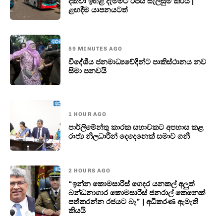
දක්වා ඉහළ දැමීමට රජය සැලසුම් කරයි |
ළඟදීම යාපනයටත්
59 MINUTES AGO
විදේශීය ජනමාධ්‍යවේදීන්ට පාකිස්ථානය නව
සීමා පනවයි
1 HOUR AGO
පාර්ලිමේන්තු කාරක සභාවකට අපහාස කළ
රාජ්‍ය නිලධාරීන් දෙදෙනෙක් සමාව ගනී
2 HOURS AGO
“ඉන්න කොමසාරිස් ගෙදර යනකල් අලුත්
බන්ධනාගාර කොමසාරිස් ජනරාල් කෙනෙක්
පත්කරන්න රජයට බෑ” | අධිකරණ ඇමැති
කියයි