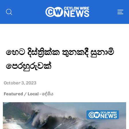
To
nav
හෙට දිස්ත්‍රික්ක තුනකදී සුනාමි
පෙරහුරුවක්
October 3, 2023
Featured
/
Local - දේශිය