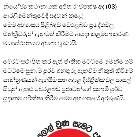
නියෝජ්‍ය කථානායක අජිත් රාජපක්ෂ අද (03)
පාර්ලිමේන්තුවේදී සඳහන් කළේ
මෙම අභ්‍යාසය පිළිබඳව වෙරළබඩ ප්‍රදේශවල
මන්ත්‍රීවරුන් දැනුවත් කිරීමට ආපදා කළමනාකරණ
මධ්‍යස්ථානයට අවශ්‍ය වූ බවයි.
මෙරට ස්ථාපිත කර ඇති ජාතික මට්ටමේ මෙන්ම ගම්
මට්ටමේ සුනාමි පූර්ව අනතුරු ඇඟවීම් නිකුත් කිරීමේ
යාන්ත්‍රණයන් ඇගයීම සහ අදාළ දිස්ත්‍රික්කවල පාසල්
සිසුන් ඇතුළු වෙරළබඩ ප්‍රජාවන්ගේ සුනාමි පූර්ව
සූදානම පරීක්ෂා කිරීම මෙම අභ්‍යාසයේ අරමුණයි.