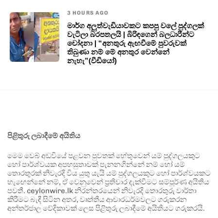
3 HOURS AGO
මාර්ග අලුත්වැඩියාවකට කපපු වලේ පුද්ගලක්
වැටිලා බරපතලයි | බිරිඳගෙන් බලධාරීන්ට
චෝදනා | “අනතුරු ඇඟවීමේ පුවරුවක්
තිබුණා නම් මේ අනතුර වෙන්නේ
නැහැ”(වීඩියෝ)
පිළිතුරු ලබාදීමේ අයිතිය
මෙම වෙබ් අඩවියේ පළවන පුවතක් හේතුවෙන් යම් පුද්ගලයකුට
හෝ පාර්ශ්වයක අපහසුතාවක් පැනනගින්නේ නම් හෝ යම්
තොරතුරක් නිවැරදි විය යුතු යැයි යම් පුද්ගලයකුට හෝ පාර්ශ්වයකට
හැඟෙන්නේ නම්, ඒ වෙනුවෙන් ප්‍රතිචාර දැක්වීමට සම්පූර්ණ අයිතිය
පවතී. ceylonwire.lk නිරන්තරයෙන් නිවැරදි තොරතුරු වාර්තා
කිරීමට බැඳී සිටින අතර, වෘත්තීය ආචාරධර්මවලට ගරුකරන
අන්තර්ජාල වේදිකාවක් ලෙස පිළිතුරු ලබාදීමේ අයිතියට ගරුකරයි.