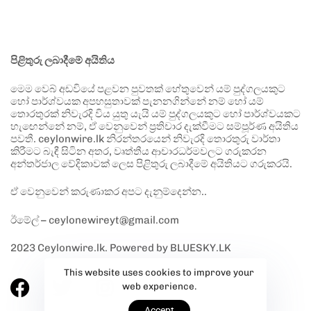
පිළිතුරු ලබාදීමේ අයිතිය
මෙම වෙබ් අඩවියේ පළවන පුවතක් හේතුවෙන් යම් පුද්ගලයකුට
හෝ පාර්ශ්වයක අපහසුතාවක් පැනනගින්නේ නම් හෝ යම්
තොරතුරක් නිවැරදි විය යුතු යැයි යම් පුද්ගලයකුට හෝ පාර්ශ්වයකට
හැඟෙන්නේ නම්, ඒ වෙනුවෙන් ප්‍රතිචාර දැක්වීමට සම්පූර්ණ අයිතිය
පවතී. ceylonwire.lk නිරන්තරයෙන් නිවැරදි තොරතුරු වාර්තා
කිරීමට බැඳී සිටින අතර, වෘත්තීය ආචාරධර්මවලට ගරුකරන
අන්තර්ජාල වේදිකාවක් ලෙස පිළිතුරු ලබාදීමේ අයිතියට ගරුකරයි.
ඒ වෙනුවෙන් කරුණාකර අපට දැනුම්දෙන්න..
ඊමේල් – ceylonewireyt@gmail.com
2023 Ceylonwire.lk. Powered by BLUESKY.LK
This website uses cookies to improve your
web experience.
Accept