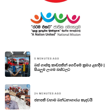
5 MINUTES AGO
බස් ගාස්තු කාඩ්පතින් ගෙවීමේ ක්‍රමය ළඟදීම |
සියලුම ලංගම බස්වලට
24 MINUTES AGO
ජනපති වහාම බන්ධනාගාරය කැඳවයි