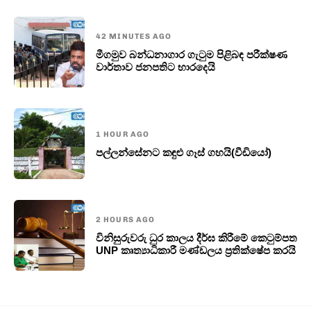
42 MINUTES AGO
මීගමුව බන්ධනාගාර ගැටුම පිළිබඳ පරීක්ෂණ
වාර්තාව ජනපතිට භාරදෙයි
1 HOUR AGO
පල්ලන්සේනට කඳුළු ගෑස් ගහයි(වීඩියෝ)
2 HOURS AGO
විනිසුරුවරු ධුර කාලය දීර්ඝ කිරීමේ කෙටුම්පත
UNP කෘත්‍යාධිකාරී මණ්ඩලය ප්‍රතික්ෂේප කරයි