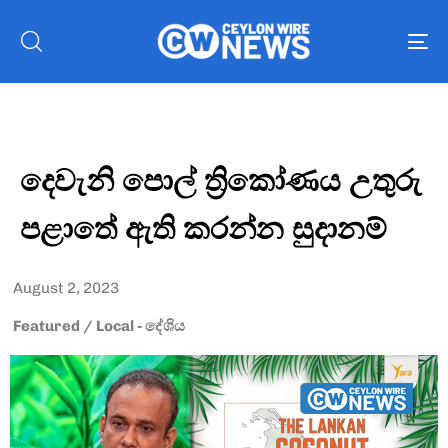
To
nav
දෙවැනි පොල් ත්‍රිකෝණය උතුරු
පළාතේ ඇති කරන්න සුදානම්
August 2, 2023
Featured
/
Local - දේශිය