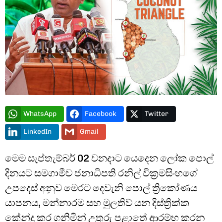
Type and hit enter
WhatsApp
Facebook
Twitter
LinkedIn
Gmail
මෙම සැප්තැම්බර් 02 වනදාට යෙදෙන ලෝක පොල්
දිනයට සමගාමීව ජනාධිපති රනිල් වික්‍රමසිංහගේ
උපදෙස් අනුව මෙරට දෙවැනි පොල් ත්‍රිකෝණය
යාපනය, මන්නාරම සහ මුලතිව් යන දිස්ත්‍රික්ක
කේන්ද්‍ර කර ගනිමින් උතුරු පළාතේ ආරම්භ කරන