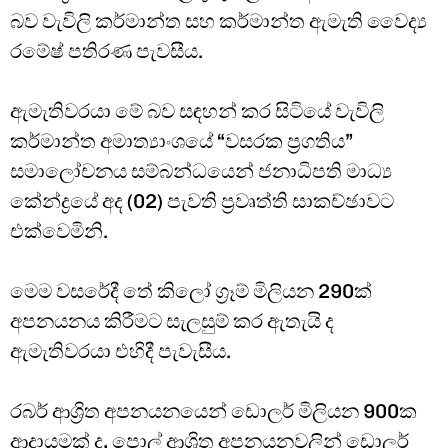
බව වැවිලි කර්මාන්ත සහ කර්මාන්ත ඇමැති වෛද්‍ය
රමේෂ් පතිරණ පැවසීය.
ඇමැතිවරයා මේ බව සඳහන් කර සිටියේ වැවිලි
කර්මාන්ත අමාත්‍යාංශයේ “වසරක ප්‍රගතිය”
සමාලෝචනය සම්බන්ධයෙන් ජනාධිපති මාධ්‍ය
කේන්ද්‍රයේ අද (02) පැවති ප්‍රවෘත්ති සාකච්ඡාවට
එක්වෙමිනි.
මෙම වසරේදී තේ කිලෝ ග්‍රෑම් මිලියන 290ක්
අපනයනය කිරීමට සැලසුම් කර ඇතැයි ද
ඇමැතිවරයා එහිදී පැවැසීය.
රබර් ආශ්‍රිත අපනයනයෙන් ඩොලර් මිලියන 900ක
ආදායමක් ද, පොල් ආශ්‍රිත අපනයනවලින් ඩොලර්