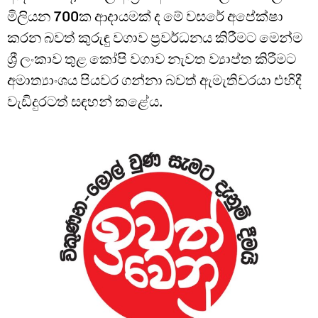
මිලියන 700ක ආදායමක් ද මේ වසරේ අපේක්ෂා
කරන බවත් කුරුඳු වගාව ප්‍රවර්ධනය කිරීමට මෙන්ම
ශ්‍රී ලංකාව තුළ කෝපි වගාව නැවත ව්‍යාප්ත කිරීමට
අමාත්‍යාංශය පියවර ගන්නා බවත් ඇමැතිවරයා එහිදී
වැඩිදුරටත් සඳහන් කළේය.