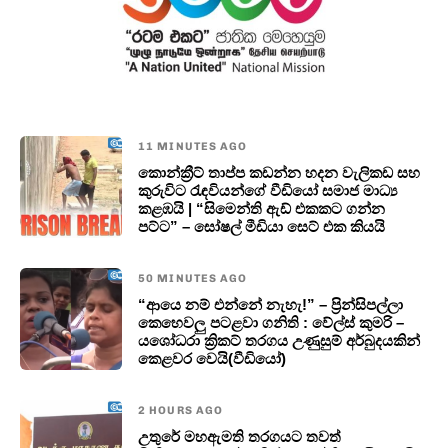
11 MINUTES AGO
කොන්ක්‍රීට් තාප්ප කඩන්න හදන වැලිකඩ සහ
කුරුවිට රැඳවියන්ගේ වීඩියෝ සමාජ මාධ්‍ය
කළඹයි | “සිමෙන්ති ඇඩ් එකකට ගන්න
පට්ට” – සෝෂල් මීඩියා සෙට් එක කියයි
50 MINUTES AGO
“ආයෙ නම් එන්නේ නැහැ!” – ප්‍රින්සිපල්ලා
කෙහෙවලු පටළවා ගනිති : වේල්ස් කුමරි –
යශෝධරා ක්‍රිකට් තරගය උණුසුම් අර්බුදයකින්
කෙළවර වෙයි(වීඩියෝ)
2 HOURS AGO
උතුරේ මහඇමති තරගයට තවත්