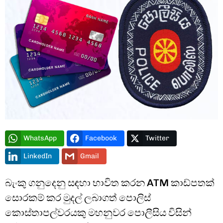
Type and hit enter
WhatsApp
Facebook
Twitter
LinkedIn
Gmail
බැංකු ගනුදෙනු සඳහා භාවිත කරන ATM කාඩ්පතක්
සොරකම් කර මුදල් ලබාගත් පොලිස්
කොස්තාපල්වරයකු මහනුවර පොලීසිය විසින්