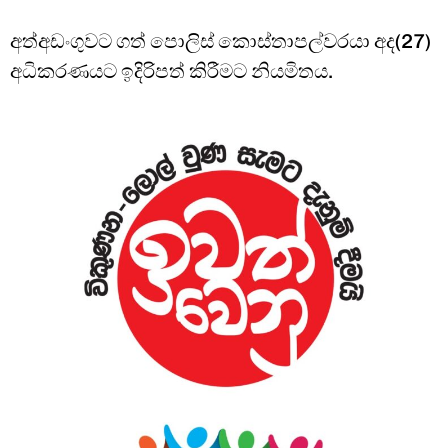
අත්අඩංගුවට ගත් පොලිස් කොස්තාපල්වරයා අද(27)
අධිකරණයට ඉදිරිපත් කිරීමට නියමිතය.