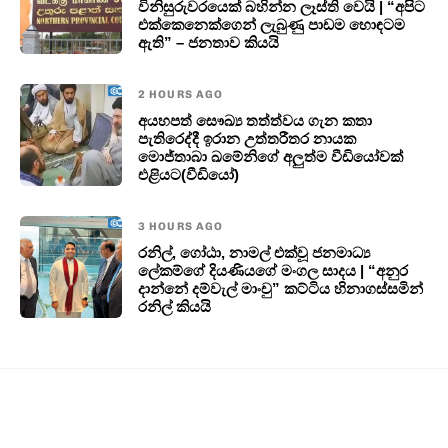
විනිසුරුවරයෙක් බහින්න ලෑස්ති වෙයි | “අපිට
එක්කෙනෙක්ගෙන් ලැබුණු පාඩම හොඳටම
ඇති” – ජනතාව කියයි
2 HOURS AGO
අයහපත් සෞඛ්‍ය තත්ත්වය ගැන කතා
පැතිරෙද්දී ඉරාන උත්තරීතර නායක
මොජ්තාබා ඛමේනිගේ අලුත්ම වීඩියෝවක්
එළියට(වීඩියෝ)
3 HOURS AGO
රනිල්, ගෝඨා, නාමල් එක්වූ ජනමාධ්‍ය
ලේකම්ගේ දියණියගේ මංගල සාදය | “අනුර
දාන්නේ දම්වැල් මාංචු” කට්ටිය හිනාගස්සමින්
රනිල් කියයි