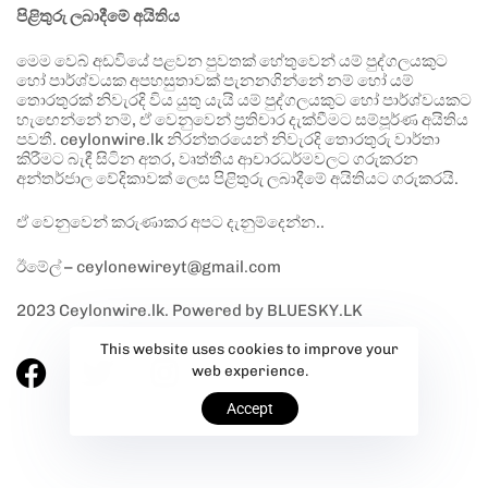
පිළිතුරු ලබාදීමේ අයිතිය
මෙම වෙබ් අඩවියේ පළවන පුවතක් හේතුවෙන් යම් පුද්ගලයකුට
හෝ පාර්ශ්වයක අපහසුතාවක් පැනනගින්නේ නම් හෝ යම්
තොරතුරක් නිවැරදි විය යුතු යැයි යම් පුද්ගලයකුට හෝ පාර්ශ්වයකට
හැඟෙන්නේ නම්, ඒ වෙනුවෙන් ප්‍රතිචාර දැක්වීමට සම්පූර්ණ අයිතිය
පවතී. ceylonwire.lk නිරන්තරයෙන් නිවැරදි තොරතුරු වාර්තා
කිරීමට බැඳී සිටින අතර, වෘත්තීය ආචාරධර්මවලට ගරුකරන
අන්තර්ජාල වේදිකාවක් ලෙස පිළිතුරු ලබාදීමේ අයිතියට ගරුකරයි.
ඒ වෙනුවෙන් කරුණාකර අපට දැනුම්දෙන්න..
ඊමේල් – ceylonewireyt@gmail.com
2023 Ceylonwire.lk. Powered by BLUESKY.LK
This website uses cookies to improve your
web experience.
Accept