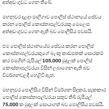
අත්අඩංගුවට ගෙන තිබේ.
මහනුවර දළදා මාලිගාව පොලිස් ස්ථානයේ සේවය
කරන පොලිස් කොස්තාපල්වරයකු මෙලෙස
අත්අඩංගුවට ගෙන ඇති බව පොලීසිය පවසයි.
එම පොලිස් ස්ථානයේම සේවය කරන පොලිස්
කොස්තාපල්වරයකුගේ බැංකු කාඩ්පතක් සොරකම්
කර එමගින් රුපියල් 105,000 මුදලක් පොලිස්
කොස්තාපල්වරයා විසින් ලබාගෙන ඇති බව
විමර්ශනවලදී හෙළිවී ඇත.
මහනුවර පොලිසිය විසින් විමර්ශන සිදුකර, සැකකාර
පොලිස් කොස්තාපල්වරයා සතුව තිබී රුපියල්
75,000 ක මුදලක් සොයාගත් බව පොලිසිය පවසයි.