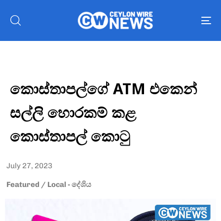
To
nav
කොස්තාපල්ගේ ATM එකෙන්
සල්ලි හොරකම් කළ
කොස්තාපල් කොටු
July 27, 2023
Featured
/
Local - දේශිය