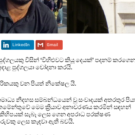
LinkedIn
Gmail
ද්ගලයකු විසින් ‘විහිළුවට කියූ දෙයක්’ පදනම් කරගෙ
අදාළ පුද්ගලයා චෝදනා කරයි.
ිකයකු වන පියත් නිකේෂල යි.
ාධ්‍ය නිදහස සම්බන්ධයෙන් වූ සංවාදයක් අතරතුර පිය
තමේන්තුවේ මෙම ක්‍රියාව අනාවරණය කරමින් සඳහන්
 කිහිපයක් සැබෑ ලෙස ගෙන අපරාධ පරක්ෂණ
රුවකු ලෙස කැඳවා ඇති බවයි.