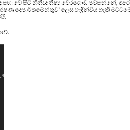
ද සභාවේ සිටි නීතිඥ තිෂ්‍ය වේරගොඩ පවසන්නේ, අප
ක්ෂණ දෙපාර්තමේන්තුව’ ලෙස හැඳින්විය හැකි මට්ටම
යි.
්වේ.
9_7971716621840389802_n.mp4?