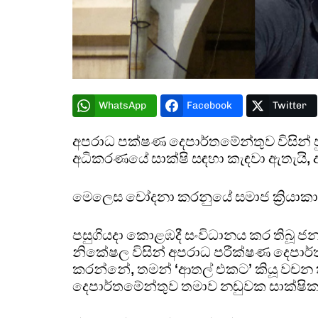
Video
Player
WhatsApp
Facebook
Twitter
අපරාධ පක්ෂණ දෙපාර්තමේන්තුව විසින් පු
අධිකරණයේ සාක්ෂි සඳහා කැඳවා ඇතැයි, 
මෙලෙස චෝදනා කරනුයේ සමාජ ක්‍රියාකාර
පසුගියදා කොළඹදී සංවිධානය කර තිබූ ජනම
නිකේෂල විසින් අපරාධ පරීක්ෂණ දෙපාර්
කරන්නේ, තමන් ‘ආතල් එකට’ කියූ වචන
දෙපාර්තමේන්තුව තමාව නඩුවක සාක්ෂික