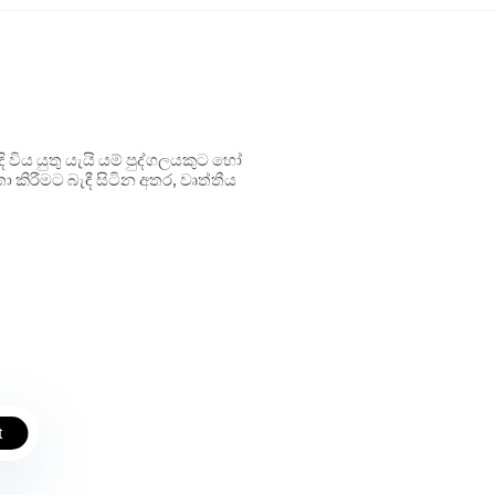
ිය යුතු යැයි යම් පුද්ගලයකුට හෝ
 කිරීමට බැඳී සිටින අතර, වෘත්තීය
t