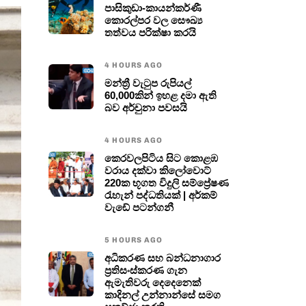
පාසිකුඩා-කායන්කර්ණී
කොරල්පර වල සෞඛ්‍ය
තත්වය පරික්ෂා කරයි
4 HOURS AGO
මන්ත්‍රී වැටුප රුපියල්
60,000කින් ඉහළ දමා ඇති
බව අර්චුනා පවසයි
4 HOURS AGO
කෙරවලපිටිය සිට කොළඹ
වරාය දක්වා කිලෝවොට්
220ක භූගත විදුලි සම්ප්‍රේෂණ
රැහැන් පද්ධතියක් | අර්කම්
වැඩේ පටන්ගනී
5 HOURS AGO
අධිකරණ සහ බන්ධනාගාර
ප්‍රතිසංස්කරණ ගැන
ඇමැතිවරු දෙදෙනෙක්
කාදිනල් උන්නාන්සේ සමග