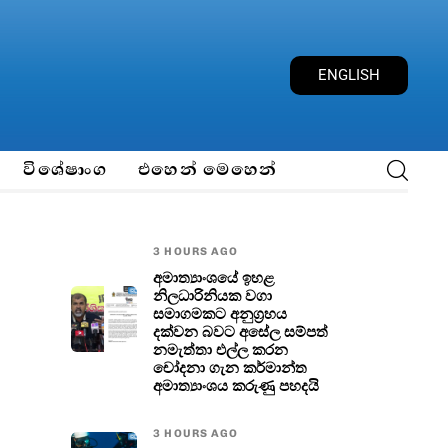
E
N
G
L
I
S
H
විශේෂාංග
එහෙන් මෙහෙන්
3 HOURS AGO
අමාත්‍යාංශයේ ඉහළ
නිලධාරිනියක වගා
සමාගමකට අනුග්‍රහය
දක්වන බවට අසේල සම්පත්
නමැත්තා එල්ල කරන
චෝදනා ගැන කර්මාන්ත
අමාත්‍යාංශය කරුණු පහදයි
3 HOURS AGO