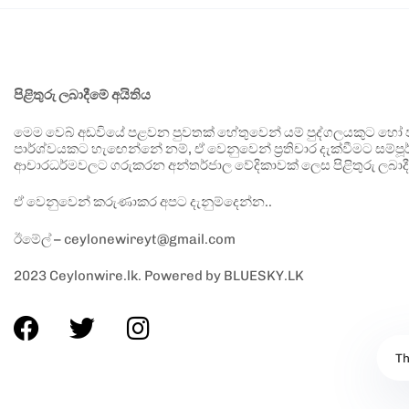
පිළිතුරු ලබාදීමේ අයිතිය
මෙම වෙබ් අඩවියේ පළවන පුවතක් හේතුවෙන් යම් පුද්ගලයකුට හෝ පා
පාර්ශ්වයකට හැඟෙන්නේ නම්, ඒ වෙනුවෙන් ප්‍රතිචාර දැක්වීමට සම්පූර
ආචාරධර්මවලට ගරුකරන අන්තර්ජාල වේදිකාවක් ලෙස පිළිතුරු ලබාදී
ඒ වෙනුවෙන් කරුණාකර අපට දැනුම්දෙන්න..
ඊමේල් – ceylonewireyt@gmail.com
2023 Ceylonwire.lk. Powered by BLUESKY.LK
Th