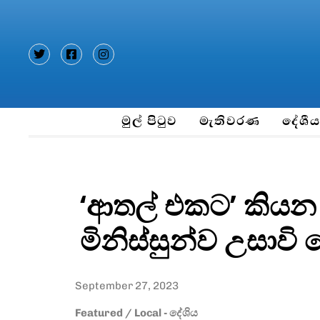
Type and hit enter
මුල් පිටුව
මැතිවරණ
දේශී
‘ආතල් එකට’ කියන
මිනිස්සුන්ව උසාව
September 27, 2023
Featured
/
Local - දේශිය