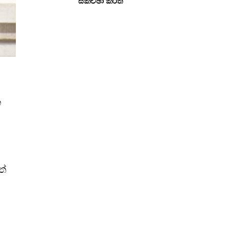
සකච්ඡා කරති
න
ත්