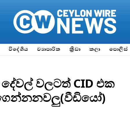
ය
විදේශීය
ව්‍යාපාරික
ක්‍රීඩා
කලා
පොලිස්
 දේවල් වලටත් CID එක
ි ගෙන්නනවලු(වීඩියෝ)