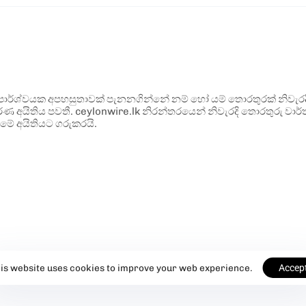
ර්ශ්වයක අපහසුතාවක් පැනනගින්නේ නම් හෝ යම් තොරතුරක් නිවැරදි ව
්ණ අයිතිය පවතී. ceylonwire.lk නිරන්තරයෙන් නිවැරදි තොරතුරු වාර්තා
මේ අයිතියට ගරුකරයි.
is website uses cookies to improve your web experience.
Accep