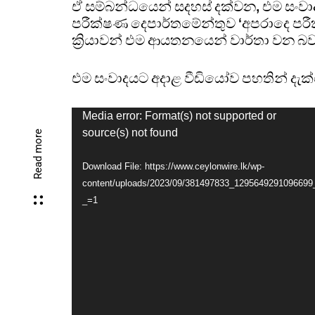
ඒ සම්බන්ධයෙන් සදහස් දක්වන, එම සංවා
පරීක්ෂණ දෙපාර්තමේන්තුව ‘අපරාදෙ පරී
ක්‍රියාවන් එම ආයතනයෙන් වාර්තා වන බව
එම සංවාදයට අදාළ වීඩියෝව පහතින් දැක
Media error: Format(s) not supported or
source(s) not found
Read more
Download File: https://www.ceylonwire.lk/wp-
content/uploads/2023/09/381497833_129564929109669
_=1