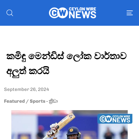
To
nav
කමිඳු මෙන්ඩිස් ලෝක වාර්තාව
අලුත් කරයි
September 26, 2024
Featured
/
Sports - ක්‍රීඩා