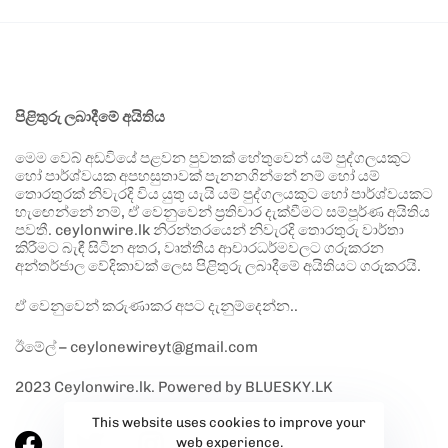
පිළිතුරු ලබාදීමේ අයිතිය
මෙම වෙබ් අඩවියේ පළවන පුවතක් හේතුවෙන් යම් පුද්ගලයකුට
හෝ පාර්ශ්වයක අපහසුතාවක් පැනනගින්නේ නම් හෝ යම්
තොරතුරක් නිවැරදි විය යුතු යැයි යම් පුද්ගලයකුට හෝ පාර්ශ්වයකට
හැඟෙන්නේ නම්, ඒ වෙනුවෙන් ප්‍රතිචාර දැක්වීමට සම්පූර්ණ අයිතිය
පවතී. ceylonwire.lk නිරන්තරයෙන් නිවැරදි තොරතුරු වාර්තා
කිරීමට බැඳී සිටින අතර, වෘත්තීය ආචාරධර්මවලට ගරුකරන
අන්තර්ජාල වේදිකාවක් ලෙස පිළිතුරු ලබාදීමේ අයිතියට ගරුකරයි.
ඒ වෙනුවෙන් කරුණාකර අපට දැනුම්දෙන්න..
ඊමේල් – ceylonewireyt@gmail.com
2023 Ceylonwire.lk. Powered by BLUESKY.LK
This website uses cookies to improve your
web experience.