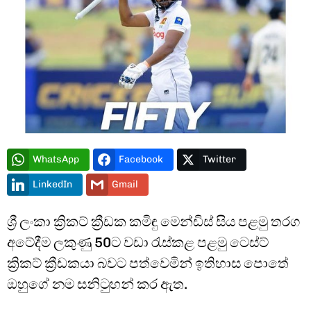
Type and hit enter
WhatsApp
Facebook
Twitter
LinkedIn
Gmail
ශ්‍රී ලංකා ක්‍රිකට් ක්‍රීඩක කමිඳු මෙන්ඩිස් සිය පළමු තරග
අටේදීම ලකුණු 50ට වඩා රැස්කළ පළමු ටෙස්ට්
ක්‍රිකට් ක්‍රීඩකයා බවට පත්වෙමින් ඉතිහාස පොතේ
ඔහුගේ නම සනිටුහන් කර ඇත.