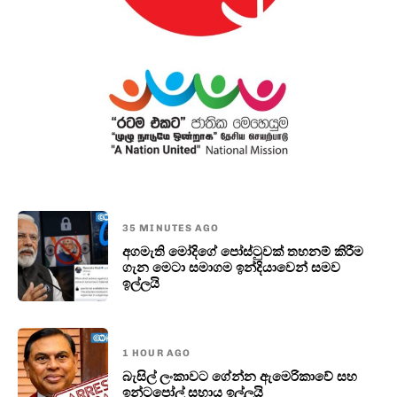
35 MINUTES AGO
අගමැති මෝදිගේ පෝස්ටුවක් තහනම් කිරීම
ගැන මෙටා සමාගම ඉන්දියාවෙන් සමව
ඉල්ලයි
1 HOUR AGO
බැසිල් ලංකාවට ගේන්න ඇමෙරිකාවේ සහ
ඉන්ටපෝල් සහාය ඉල්ලයි