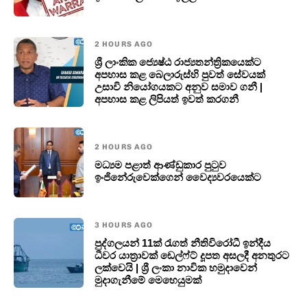
2 HOURS AGO
ශ්‍රී ලාංකික ජ්‍යෙෂ්ඨ රාජ්‍යතන්ත්‍රිකයෙක්ට
අපහාස කළ බෙලාරුස්හි පුවත් සේවයක්
උසාවි නියෝගයකට අනුව සමාව ගනී |
අපහාස කළ ලිපියත් ඉවත් කරගනී
2 HOURS AGO
මධ්‍යම පළාත් ආණ්ඩුකාර පුටුව
ඉංජිනේරුවෙක්ගෙන් වෛද්‍යවරයෙක්ට
3 HOURS AGO
පුද්ගලයන් 11ක් රැගත් නීතිවිරෝධී ඉන්දීය
ධීවර යාත්‍රාවක් ඩෙල්ෆ්ට් දූපත අසලදී අනතුරට
ලක්වෙයි | ශ්‍රී ලංකා නාවික හමුදාවෙන්
මුදාගැනීමේ මෙහෙයුමක්