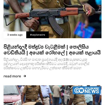
3 weeks ago
#ceylonwire
පිළියන්දලදී මත්ද්‍රව්‍ය වැටළීමක් | පොලිසිය
වෙඩිතියයි | අයෙක් රෝහලේ | අයෙක් පළායයි
පිළියන්දල, වීරසිංහ මාවත ප්‍රදේශයේදී අද (19) සැකකටයුතු
පුද්ගලයන් දෙදෙනකු පරීක්ෂා කිරීමට යාමේදී, ඔවුන් පොලිස්
පරීක්ෂාවට ලක්වීම මඟහැරීමට උත්සාහ කිරීමත් සමඟ
read more