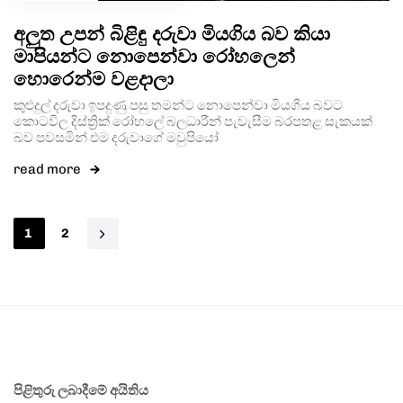
අලුත උපන් බිළිඳු දරුවා මියගිය බව කියා
මාපියන්ට නොපෙන්වා රෝහලෙන්
හොරෙන්ම වළදාලා
කුළුදුල් දරුවා ඉපදුණු පසු තමන්ට නොපෙන්වා මියගිය බවට
කොටවිල දිස්ත්‍රික් රෝහලේ බලධාරීන් පැවැසීම බරපතළ සැකයක්
බව පවසමින් එම දරුවාගේ මවුපියෝ
read more
1
2
පිළිතුරු ලබාදීමේ අයිතිය