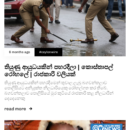
Type and hit enter
6 months ago
#ceylonwire
තියුණු ආයුධයකින් පහරදීලා | කොස්තාපල්
රෝහලේ | රාජකාරි වලියක්
තියුණු ආයුධයකින් පහරදීමෙන් තුවාල ලැබූ බගවන්තලාව
පොලිසියට අනියුක්ත නිලධාරියෙකු රෝහල්ගත කර තිබේ.
බගවන්තලාව පොලිසියේ මුර කුටියේ රාජකාරි කළ නිලධාරීන්
දෙදෙනෙකු
read more