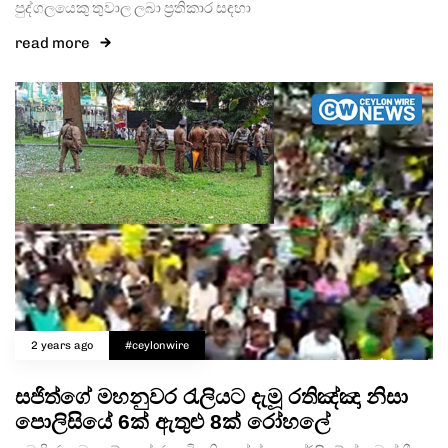
පුද්ගලයෙකු තුවාල ලබා ප්‍රතිකාර සඳහා
read more
2 years ago
#ceylonwire
සජිත්ගේ මහනුවර රැලියට දැමූ රතිඤ්ඤා නිසා
පොලිසියේ 6ක් ඇතුළු 8ක් රෝහලේ