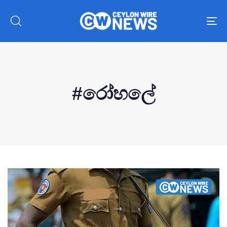
To
nav
#රෝහලේ