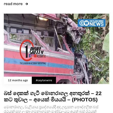
read more
12 months ago
#ceylonwire
බස් දෙකක් ගැටී මොනරාගල අනතුරක් – 22
කට තුවාල – අයෙක් මියයයි – (PHOTOS)
මොනරාගල, වැලියාය ප්‍රදේශයේදී අද උදෑසන පෞද්ගලික බස්
රථයක් සහ ලංකා ගමනාගමන මණ්ඩලයට අයත් බස් රථයක්