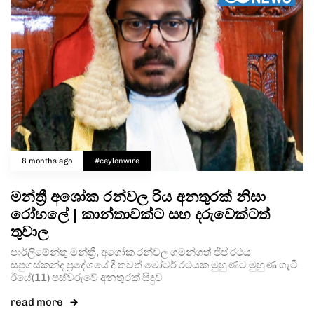
8 months ago
#ceylonwire
මන්ත්‍රී අශෝක රන්වල රිය අනතුරක් නිසා
රෝහලේ | කාන්තාවක්ට සහ දරුවෙක්ටත්
තුවාල
පාර්ලිමේන්තු මන්ත්‍රී, අශෝක රන්වල ගමන්ගත් ජීප් රථය
සපුගස්කන්ද ප්‍රදේශයේ දී තවත් මෝටර් රථයක මුහුණට මුහුණ ගැටී
ඊයේ(11) පස්වරුවේ අනතුරක් සිදුව
read more