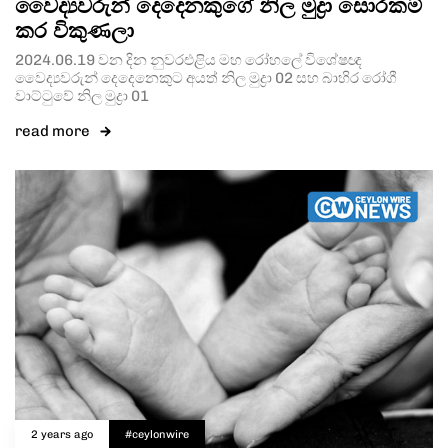
වෛද්‍යවරුන් දෙදෙනකුගේ නිල මුද්‍රා සොරකම්
කර විකුණලා
2024.06.19 වන දින නුවරඑළිය මහ රෝහලේ විශේෂඥ
වෛද්‍යවරුන් දෙදෙනෙකුට අයත් නිල මුද්‍රා 02 සහ බාහිර රෝගී
වාට්ටුවේ නිල මුද්‍රා 01
read more
2 years ago
#ceylonwire