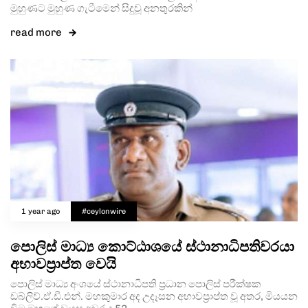
මුහුණට මුහුණ ගැටීමෙන් සිදුවූ අනතුරකින්
read more
1 year ago
#ceylonwire
පොලිස් මාධ්‍ය කොට්ඨාශයේ ස්ථානාධිපතිවරයා
අභාවප්‍රාප්ත වෙයි
පොලිස් මාධ්‍ය අංශයේ ස්ථානාධිපති ප්‍රධාන පොලිස් පරීක්ෂක
ඩබ්ලිව්.ඒ.ඩී.එන්. මහකුමාර අද උදෑසන අභාවප්‍රාප්ත වූ අතර, මියයන