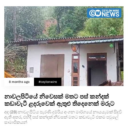
8 months ago
#ceylonwire
නාවලපිටියේ නිවෙසක් මතට පස් කන්දක්
කඩාවැටී ළදරුවෙක් ඇතුළු තිදෙනෙක් මරුට
අද (28) නාවලපිටිය පැරණි දුම්රිය අංගන මාර්ගයේ නායයෑමක් සිදුවී
ඇති අතර, එහිදී පස් කන්දක් නිවසක් මතට කඩාවැටී එකම පවුලේ
සාමාජිකයන්