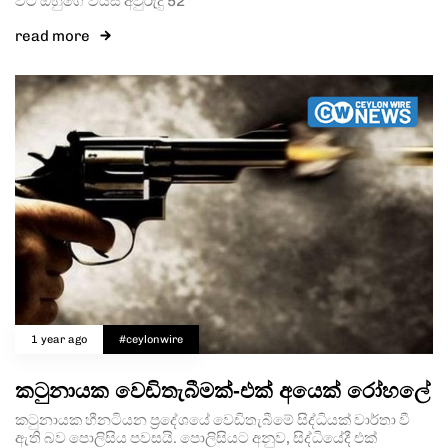
විට ඔහුගේ වයස අවුරුදු 52
read more
1 year ago
#ceylonwire
කටුනායක වෙඩිතැබීමක්-එක් අයෙක් රෝහලේ
කටුනායක හීනටියන ප්‍රදේශයේ වෙඩිතැබීමේ සිද්ධියක් වාර්තා වී
ඇති බව පොලිසිය පවසයි. පොලිසියට අනුව, සිද්ධියේදී එක්