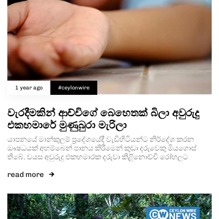
1 year ago
#ceylonwire
වැරදීමකින් ආච්චිගේ බෙහෙතක් බිලා අවුරුදු
එකහමාරේ මුණුබුරා මැරිලා
යාපනයේ මාන්කුලම් ප්‍රදේශයේදී වැඩිහිටියන්ට නිර්දේශ කරන
ඖෂධයක් අහම්බෙන් පානය කිරීමෙන් කුඩා දරුවෙකු මියගොස්
තිබේ. වයස අවුරුදු එකහමාරක දරුවා කිළිනොච්චි රෝහලට
read more