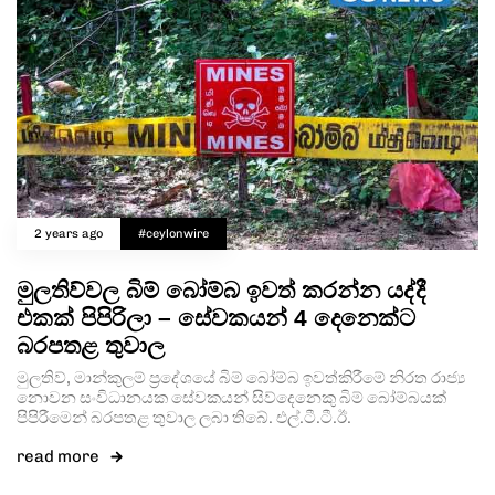
2 years ago
#ceylonwire
මුලතිව්වල බිම් බෝම්බ ඉවත් කරන්න යද්දී
එකක් පිපිරිලා – සේවකයන් 4 දෙනෙක්ට
බරපතළ තුවාල
මුලතිව්, මාන්කුලම් ප්‍රදේශයේ බිම් බෝම්බ ඉවත්කිරීමේ නිරත රාජ්‍ය
නොවන සංවිධානයක සේවකයන් සිව්දෙනෙකු බිම් බෝම්බයක්
පිපිරීමෙන් බරපතළ තුවාල ලබා තිබේ. එල්.ටී.ටී.ඊ.
read more