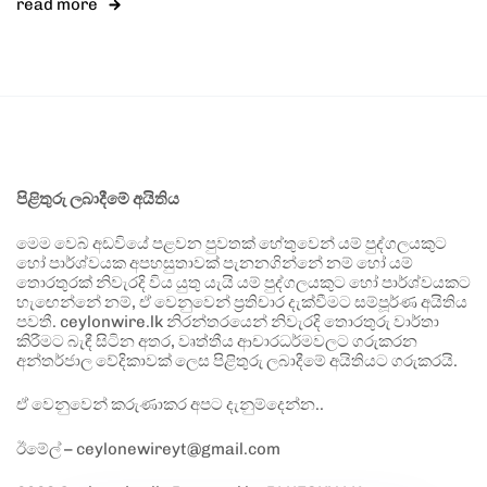
read more
පිළිතුරු ලබාදීමේ අයිතිය
මෙම වෙබ් අඩවියේ පළවන පුවතක් හේතුවෙන් යම් පුද්ගලයකුට
හෝ පාර්ශ්වයක අපහසුතාවක් පැනනගින්නේ නම් හෝ යම්
තොරතුරක් නිවැරදි විය යුතු යැයි යම් පුද්ගලයකුට හෝ පාර්ශ්වයකට
හැඟෙන්නේ නම්, ඒ වෙනුවෙන් ප්‍රතිචාර දැක්වීමට සම්පූර්ණ අයිතිය
පවතී. ceylonwire.lk නිරන්තරයෙන් නිවැරදි තොරතුරු වාර්තා
කිරීමට බැඳී සිටින අතර, වෘත්තීය ආචාරධර්මවලට ගරුකරන
අන්තර්ජාල වේදිකාවක් ලෙස පිළිතුරු ලබාදීමේ අයිතියට ගරුකරයි.
ඒ වෙනුවෙන් කරුණාකර අපට දැනුම්දෙන්න..
ඊමේල් – ceylonewireyt@gmail.com