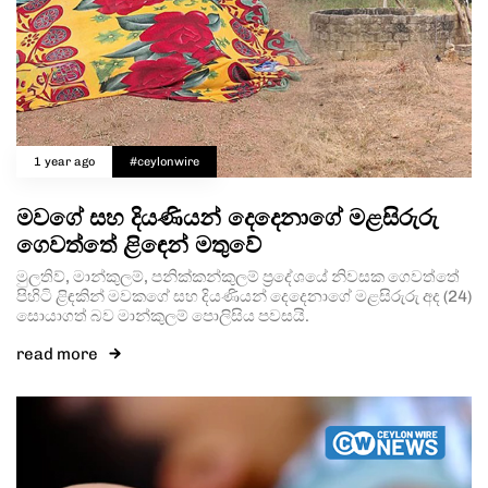
Type and hit enter
1 year ago
#ceylonwire
මවගේ සහ දියණියන් දෙදෙනාගේ මළසිරුරු
ගෙවත්තේ ළිඳෙන් මතුවේ
මුලතිව්, මාන්කුලම්, පනික්කන්කුලම් ප්‍රදේශයේ නිවසක ගෙවත්තේ
පිහිටි ළිඳකින් මවකගේ සහ දියණියන් දෙදෙනාගේ මළසිරුරු අද (24)
සොයාගත් බව මාන්කුලම් පොලිසිය පවසයි.
read more