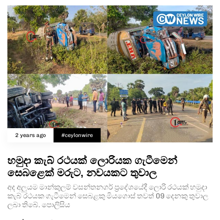
2 years ago
#ceylonwire
හමුදා කැබ් රථයක් ලොරියක ගැටීමෙන්
සෙබළෙක් මරුට, නවයකට තුවාල
අද අලුයම මාන්කුලම් වසන්තනගර් ප්‍රදේශයේදී ලොරි රථයක් හමුදා
කැබ් රථයක ගැටීමෙන් සෙබළකු මියගොස් තවත් 09 දෙනකු තුවාල
ලබා තිබේ. පොලිසිය