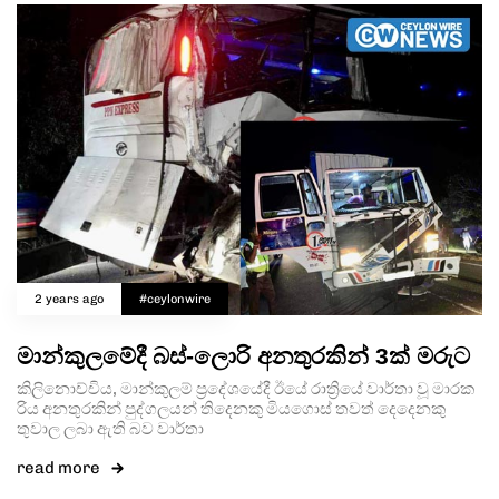
2 years ago
#ceylonwire
මාන්කුලමේදී බස්-ලොරි අනතුරකින් 3ක් මරුට
කිලිනොච්චිය, මාන්කුලම් ප්‍රදේශයේදී ඊයේ රාත්‍රියේ වාර්තා වූ මාරක
රිය අනතුරකින් පුද්ගලයන් තිදෙනකු මියගොස් තවත් දෙදෙනකු
තුවාල ලබා ඇති බව වාර්තා
read more