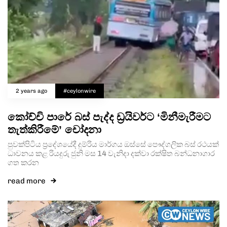
2 years ago
#ceylonwire
කෝච්චි පාරේ බස් පැද්ද ඩ්‍රයිවර්ට ‘මිනීමැරීමට
තැත්කිරීමේ’ චෝදනා
පුවක්පිටිය ප්‍රදේශයේදී දුම්රිය මාර්ගය ඔස්සේ පෞද්ගලික බස් රථයක්
ධාවනය කළ රියදුරු ජුනි මස 14 වැනිදා දක්වා රක්ෂිත බන්ධනාගාර
ගත කරන
read more