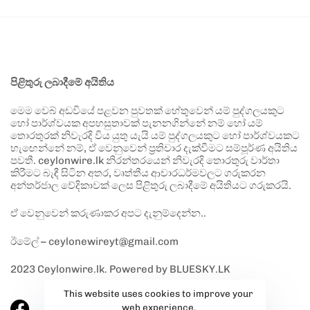
පිළිතුරු ලබාදීමේ අයිතිය
මෙම වෙබ් අඩවියේ පළවන පුවතක් හේතුවෙන් යම් පුද්ගලයකුට
හෝ පාර්ශ්වයක අපහසුතාවක් පැනනගින්නේ නම් හෝ යම්
තොරතුරක් නිවැරදි විය යුතු යැයි යම් පුද්ගලයකුට හෝ පාර්ශ්වයකට
හැඟෙන්නේ නම්, ඒ වෙනුවෙන් ප්‍රතිචාර දැක්වීමට සම්පූර්ණ අයිතිය
පවතී. ceylonwire.lk නිරන්තරයෙන් නිවැරදි තොරතුරු වාර්තා
කිරීමට බැඳී සිටින අතර, වෘත්තීය ආචාරධර්මවලට ගරුකරන
අන්තර්ජාල වේදිකාවක් ලෙස පිළිතුරු ලබාදීමේ අයිතියට ගරුකරයි.
ඒ වෙනුවෙන් කරුණාකර අපට දැනුම්දෙන්න..
ඊමේල් – ceylonewireyt@gmail.com
2023 Ceylonwire.lk. Powered by BLUESKY.LK
This website uses cookies to improve your
web experience.