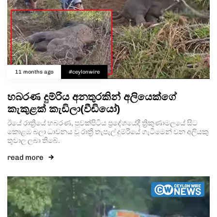
11 months ago
#ceylonwire
හබරණ දුම්රිය අනතුරකින් අලියෙක්ගේ
කැකුළක් කැඩිලා(වීඩියෝ)
ඊයේ රාත්‍රියේ හබරණ, පුවක්පිටිය ප්‍රදේශයේදී ත්‍රිකුණාමලයේ සිට
කොළඹ බලා ධාවනය වූ රාත්‍රී තැපැල් දුම්රියේ ගැටීමෙන් වන අලියකු
තුවාල ලබා තිබේ.
read more