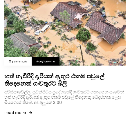
2 years ago
#ceylonwire
හත් හැවිරිදි දැරියක් ඇතුළු එකම පවුලේ
තිදෙනෙක් ගංවතුරට බිලි
අවිස්සාවේල්ල, පුවක්පිටිය ප්‍රදේශයේදී ගංවතුරට ගසාගෙන යෑමෙන්
හත් හැවිරිදි දැරියක් ඇතුළු එකම පවුලේ තිදෙනකු ඛේදජනක ලෙස
මියගොස් තිබේ. අද අලුයම 2.00
read more