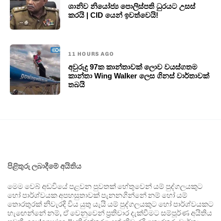
ශානිව නියෝජ්‍ය පොලිස්පති ධුරයට උසස්
කරයි | CID යෙන් ඉවත්වෙයි!
11 HOURS AGO
අවුරුදු 97ක කාන්තාවක් ලොව වයස්ගතම
කාන්තා Wing Walker ලෙස ගිනස් වාර්තාවක්
තබයි
පිළිතුරු ලබාදීමේ අයිතිය
මෙම වෙබ් අඩවියේ පළවන පුවතක් හේතුවෙන් යම් පුද්ගලයකුට
හෝ පාර්ශ්වයක අපහසුතාවක් පැනනගින්නේ නම් හෝ යම්
තොරතුරක් නිවැරදි විය යුතු යැයි යම් පුද්ගලයකුට හෝ පාර්ශ්වයකට
හැඟෙන්නේ නම්, ඒ වෙනුවෙන් ප්‍රතිචාර දැක්වීමට සම්පූර්ණ අයිතිය