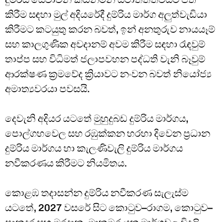
කිරීම සඳහා මුල් අදියරේදී දුම්රිය මාර්ග අලුත්වැඩියා
කිරීමට කටයුතු කරන බවත්, ඉන් අනතුරුව නායයෑම්
සහ කාලගුණික අවදානම් අවම කිරීම සඳහා රැඳවුම්
තාප්ප සහ විධිමත් ජලාපවහන පද්ධති වැනි බෑවුම්
ආරක්ෂණ ක්‍රමවේද ක්‍රියාවට නංවන බවත් නියෝජ්‍ය
අමාත්‍යවරයා පවසයි.
දෙවැනි අදියර යටතේ මුහුදුබඩ දුම්රිය මාර්ගය,
පොල්ගහවෙල සහ රඹුක්කන හරහා දිවෙන ප්‍රධාන
දුම්රිය මාර්ගය හා කැලණිවැලි දුම්රිය මාර්ගය
නවීකරණය කිරීමට නියමිතය.
කොළඹ තදාසන්න දුම්රිය නවීකරණ සැලැස්ම
යටතේ, 2027 වසරේ සිට කොටුව–රාගම, කොටුව–