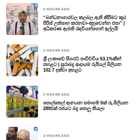
2 HOURS AGO
“බන්ධනාගාරවල කලබල ඇති කිරීමට කූඨ
පිරිස් උත්සාහ කරනවා-අහුවෙන්න එපා” |
අධිකරණ ඇමති රැඳවියන්ගෙන් ඉල්ලයි
2 HOURS AGO
ශ්‍රී ලංකාවේ සිගරට් පාවිච්චිය 53.1%කින්
පහළට | සුරාබදු ආදායම රුපියල් බිලියන
102.7 දක්වා ඉහළට
3 HOURS AGO
පොල්තෙල් ආනයන සමාගම් 5ක් රු.මිලියන
2891ක් රජයට බදු පොලු තියලා
3 HOURS AGO