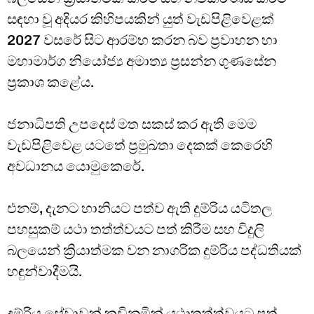
සඳහා වූ අදියර කිහිපයකින් යුත් වැඩපිළිවෙළක්
2027 වසරේ සිට ආරම්භ කරන බව ප්‍රවාහන හා
මහාමාර්ග නියෝජ්‍ය අමාත්‍ය ප්‍රසන්න ගුණසේන
ප්‍රකාශ කළේය.
ජනාධිපති උපදෙස් මත සකස් කර ඇති මෙම
වැඩපිළිවෙළ යටතේ ප්‍රමුඛතා දෙකක් කෙරෙහි
අවධානය යොමුකෙරේ.
එනම්, දැනට හානියට පත්ව ඇති දුම්රිය යටිතල
පහසුකම් යථා තත්ත්වයට පත් කිරීම සහ විදුලි
බලයෙන් ක්‍රියාත්මක වන නාගරික දුම්රිය පද්ධතියක්
හඳුන්වාදීමයි.
දුම්රිය සේවාවන් කඩිනමින් යථාතත්ත්වයට පත්