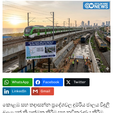
Type and hit enter
WhatsApp
Facebook
Twitter
LinkedIn
Gmail
කොළඹ සහ තදාසන්න ප්‍රදේශවල දුම්රිය ජාලය විදුලි
බලයෙන් ක්‍රියාත්මක කිරීම සහ නවීකරණය කිරීම