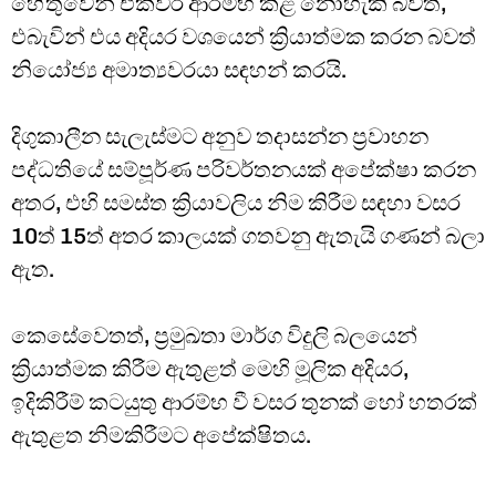
හේතුවෙන් එකවර ආරම්භ කළ නොහැකි බවත්,
එබැවින් එය අදියර වශයෙන් ක්‍රියාත්මක කරන බවත්
නියෝජ්‍ය අමාත්‍යවරයා සඳහන් කරයි.
දිගුකාලීන සැලැස්මට අනුව තදාසන්න ප්‍රවාහන
පද්ධතියේ සම්පූර්ණ පරිවර්තනයක් අපේක්ෂා කරන
අතර, එහි සමස්ත ක්‍රියාවලිය නිම කිරීම සඳහා වසර
10ත් 15ත් අතර කාලයක් ගතවනු ඇතැයි ගණන් බලා
ඇත.
කෙසේවෙතත්, ප්‍රමුඛතා මාර්ග විදුලි බලයෙන්
ක්‍රියාත්මක කිරීම ඇතුළත් මෙහි මූලික අදියර,
ඉදිකිරීම් කටයුතු ආරම්භ වී වසර තුනක් හෝ හතරක්
ඇතුළත නිමකිරීමට අපේක්ෂිතය.