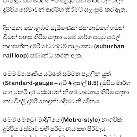
පානදුර සහ මරදාන–මාකුඹුර යන මාර්ගවල විදුලි
දුම්රිය සේවාවන් ආරම්භ කිරීමට සැලසුම් කර ඇත.
දිනපතා කොළඹට පැමිණෙන ජනතාවගේ ගමන්
බිමන් පහසු කිරීම සඳහා මෙම මාර්ග පසුව පුළුල්
තදාසන්න දුම්රිය වටරවුම් ජාලයකට (suburban
rail loop) සම්බන්ධ කරනු ඇත.
මෙම ව්‍යාපෘතිය යටතේ සම්මත පළලින් යුත්
(Standard-gauge – අඩි 4 අඟල් 8.5) දුම්රිය මාර්ග
සහ කෙටි දුර සේවාවන් නිතර ධාවනය කිරීම සඳහා
නව විදුලි දුම්රිය හඳුන්වාදීමට නියමිතය.
මෙම මෙට්‍රෝ මාදිලියේ (Metro-style) නාගරික
දුම්රිය සේවාව එහි පරිමාණය සහ පිරිවැය