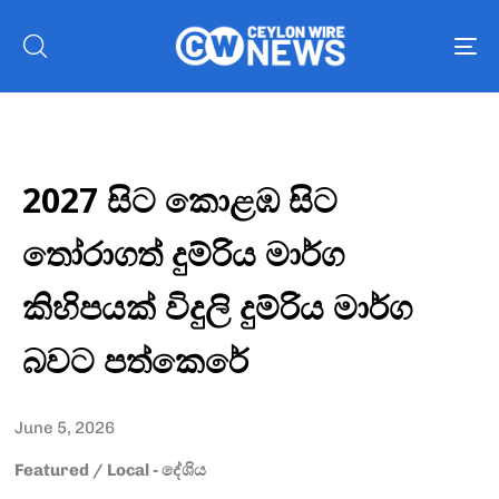
To
nav
2027 සිට කොළඹ සිට
තෝරාගත් දුම්රිය මාර්ග
කිහිපයක් විදුලි දුම්රිය මාර්ග
බවට පත්කෙරේ
June 5, 2026
Featured
/
Local - දේශිය