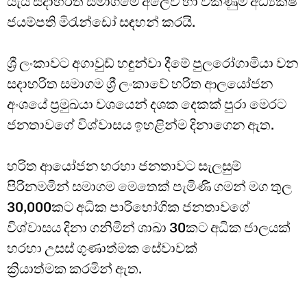
යැයි සදාහරිත සමාගමේ අලෙවි හා විකිණුම් අධ්‍යක්ෂ
ජයම්පති මිරැන්ඩෝ සඳහන් කරයි.
ශ්‍රී ලංකාවට අගාවුඩ් හඳුන්වා දීමේ පුලරෝගාමියා වන
සදාහරිත සමාගම ශ්‍රී ලංකාවේ හරිත ආලයෝජන
අංශයේ ප්‍රමුඛයා වශයෙන් දශක දෙකක් පුරා මෙරට
ජනතාවගේ විශ්වාසය ඉහළින්ම දිනාගෙන ඇත.
හරිත ආයෝජන හරහා ජනතාවට සැලසුම්
පිරිනමමින් සමාගම මෙතෙක් පැමිණි ගමන් මග තුල
30,000කට අධික පාරිභෝගික ජනතාවගේ
විශ්වාසය දිනා ගනිමින් ශාඛා 30කට අධික ජාලයක්
හරහා උසස් ගුණාත්මක සේවාවක්
ක්‍රියාත්මක කරමින් ඇත.