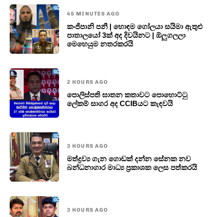
45 MINUTES AGO
කංජිපානි පනී | හොඳම ගෝලයා සයිමා ඇතුළු
පාතාලයෝ 3ක් අද දිවයිනට | ඕලුගලලා
මෙහෙයුම නතරකරයි
2 HOURS AGO
පොලි­ස්ප­ති ඝාතන කතාවට පොහොට්ටු
ලේකම් සාගර අද CCIBයට කැඳවයි
3 HOURS AGO
මත්ද්‍රව්‍ය ගැන ගොඩක් දන්න සේනක නව
බන්ධනාගාර මාධ්‍ය ප්‍රකාශක ලෙස පත්කරයි
3 HOURS AGO