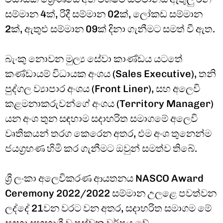
සම්මාන 4ක්, රිදී සම්මාන 02ක්, ලෝකඩ සම්මාන
2ක්, ඇතුළු සම්මාන 09ක් දිනා ගැනීමට සමත් වී ඇත.
බැංකු නොවන මුල්‍ය සේවා කාණ්ඩය යටතේ
කණ්ඩායම් විධායක අංශය (Sales Executive), තනි
පුද්ගල ව්‍යාපාර අංශය (Front Liner), සහ අලෙවි
කළමනාකරුවන්ගේ අංශය (Territory Manager)
යන අංශ තුන සඳහාම සදාහරිත සමාගමේ අලෙවි
වෘතිකයන් තරග කෙරෙන අතර, එම අංශ තුනෙන්ම
ජයග්‍රහණ හිමි කර ගැනීමට ඔවුන් සමත්ව තිබේ.
ශ්‍රී ලංකා අලෙවිකරණ ආයතනය NASCO Award
Ceremony 2022/2022 සම්මාන උලළෙ පවත්වන
ලද්දේ 21වන වරට වන අතර, සදාහරිත සමාගම මේ
සඳහා සහභාගී වූ පස්වන වර්ෂය වේ.