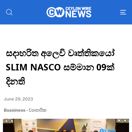
To
nav
සදාහරිත අලෙවි වෘත්තිකයෝ
SLIM NASCO සම්මාන 09ක්
දිනති
June 29, 2023
Bussiness - ව්‍යාපාරික