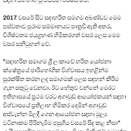
2017 වසරේ සිට සදාහරිත සමගම අඛණ්ඩව මෙම
පස්වතාව පුරාම සම්මානයට පාත්‍රවී ඇති අතර,
විශිෂ්ටතම ජයග්‍රහණ හිමිකරගත් වසර ලෙස මෙම
වසර සනිටුහන් වේ.
”සදාහරිත සමාගම ශ්‍රී ලංකාවේ හරිත යෝජනා
ක්ෂේත්‍රයේ පාරිභෝගික විශ්වාසය ඉහළින්ම
සුරක්ෂිත කරන ලද සමාගමක් ලෙස සඳහන් කිරීම
ගැන සතුටු වෙනවා. ඊට හේතුව වන්නේ මෙරට
ඉතිහාසයේ ප්‍රථම වරට අගාවුඩ් ආයෝජකයන් සඳහා
විශ්වාසයේ ප්‍රතිලාභ හිමිකර දෙමින් අගාවුඩ්
අස්වැන්න මිලදී ගෙන ආයෝජන සඳහා මුල්‍ය
වටිනාකම පිරිනැමීම පසුගිය වසරේ සිදු කළ නිසා”