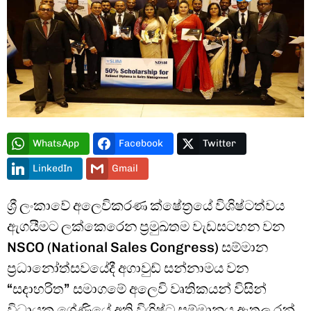
Type and hit enter
WhatsApp
Facebook
Twitter
LinkedIn
Gmail
ශ්‍රී ලංකාවේ අලෙවිකරණ ක්ෂේත්‍රයේ විශිෂ්ටත්වය
ඇගයීමට ලක්කෙරෙන ප්‍රමුඛතම වැඩසටහන වන
NSCO (National Sales Congress) සම්මාන
ප්‍රධානෝත්සවයේදී අගාවුඩ් සන්නාමය වන
“සදාහරිත” සමාගමේ අලෙවි වෘතිකයන් විසින්
විධායක ශ්‍රේණියේ අති විශිෂ්ට සම්මානය ඇතුලු රන්