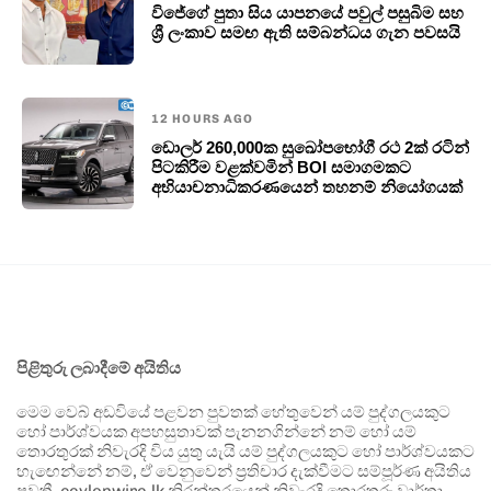
විජේගේ පුතා සිය යාපනයේ පවුල් පසුබිම සහ
ශ්‍රී ලංකාව සමඟ ඇති සම්බන්ධය ගැන පවසයි
12 HOURS AGO
ඩොලර් 260,000ක සුඛෝපභෝගී රථ 2ක් රටින්
පිටකිරීම වළක්වමින් BOI සමාගමකට
අභියාචනාධිකරණයෙන් තහනම් නියෝගයක්
පිළිතුරු ලබාදීමේ අයිතිය
මෙම වෙබ් අඩවියේ පළවන පුවතක් හේතුවෙන් යම් පුද්ගලයකුට
හෝ පාර්ශ්වයක අපහසුතාවක් පැනනගින්නේ නම් හෝ යම්
තොරතුරක් නිවැරදි විය යුතු යැයි යම් පුද්ගලයකුට හෝ පාර්ශ්වයකට
හැඟෙන්නේ නම්, ඒ වෙනුවෙන් ප්‍රතිචාර දැක්වීමට සම්පූර්ණ අයිතිය