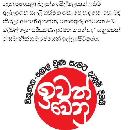
ගැන හොයලා බලන්න, පිල්ලෙයාන් ඉඩම්
අල්ලගෙන සල්ලි ගත්තෙ කොහෙන්ද කොහොමද
කියලා අපෙන් අහන්න, තොරතුරු අරගෙන මේ
දේවල් ගැන පරීක්‍ෂණ ආරම්භ කරන්න,” යනුවෙන්
රාසමානික්කම් රජයෙන් ඉල්ලා සිටියේය.