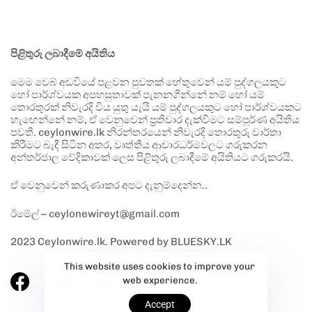
පිළිතුරු ලබාදීමේ අයිතිය
මෙම වෙබ් අඩවියේ පළවන පුවතක් හේතුවෙන් යම් පුද්ගලයකුට
හෝ පාර්ශ්වයක අපහසුතාවක් පැනනගින්නේ නම් හෝ යම්
තොරතුරක් නිවැරදි විය යුතු යැයි යම් පුද්ගලයකුට හෝ පාර්ශ්වයකට
හැඟෙන්නේ නම්, ඒ වෙනුවෙන් ප්‍රතිචාර දැක්වීමට සම්පූර්ණ අයිතිය
පවතී. ceylonwire.lk නිරන්තරයෙන් නිවැරදි තොරතුරු වාර්තා
කිරීමට බැඳී සිටින අතර, වෘත්තීය ආචාරධර්මවලට ගරුකරන
අන්තර්ජාල වේදිකාවක් ලෙස පිළිතුරු ලබාදීමේ අයිතියට ගරුකරයි.
ඒ වෙනුවෙන් කරුණාකර අපට දැනුම්දෙන්න..
ඊමේල් – ceylonewireyt@gmail.com
2023 Ceylonwire.lk. Powered by BLUESKY.LK
This website uses cookies to improve your
web experience.
Accept