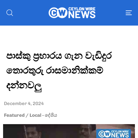
To
nav
පාස්කු ප්‍රහාරය ගැන වැඩිදුර
තොරතුරු රාසමානික්කම්
දන්නවලු
December 4, 2024
Featured
/
Local - දේශිය