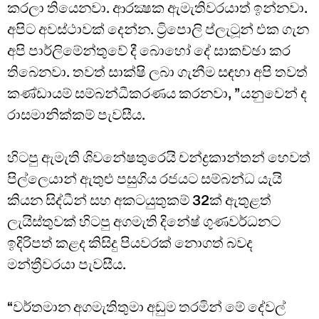
කරලා තියෙනවා. ආරක්‍ෂක ඇමැතිවරයාත් ඉන්නවා.
අපිට අවස්ථාවක් දෙන්න. ට්‍රිපොලි ප්ලැටූන් එක ගැන
අපි පාර්ලිමේන්තුවේ දී බොහෝ දේ සාකච්ඡා කර
තිබෙනවා. තවත් සාක්ෂි ලබා ගැනීම සඳහා අපි තවත්
කණ්ඩායම් සම්බන්ධීකරණය කරනවා, ”යනුවෙන් ද
රාසමානික්කම් පැවසීය.
හිටපු ඇමැති ශිවනේෂතුරෙයි චන්ද්‍රකාන්තන් හෙවත්
පිල්ලෙයාන් ඇතුළු පසුගිය රජයට සම්බන්ධ යැයි
කියන සිද්ධීන් සහ අකටයුතුකම් 32ක් ඇතුළත්
ලැයිස්තුවක් හිටපු අගමැති දිනේෂ් ගුණවර්ධනට
ඉදිරිපත් කළද කිසිදු පියවරක් නොගත් බවද
මන්ත්‍රීවරයා පැවසීය.
“වර්තමාන අගමැතිතුමා අඩුම තරමින් මේ දේවල්