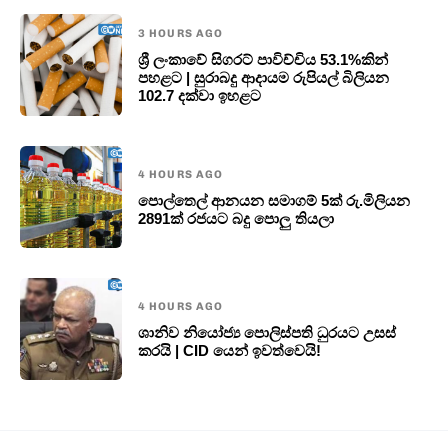
3 HOURS AGO
ශ්‍රී ලංකාවේ සිගරට් පාවිච්චිය 53.1%කින්
පහළට | සුරාබදු ආදායම රුපියල් බිලියන
102.7 දක්වා ඉහළට
4 HOURS AGO
පොල්තෙල් ආනයන සමාගම් 5ක් රු.මිලියන
2891ක් රජයට බදු පොලු තියලා
4 HOURS AGO
ශානිව නියෝජ්‍ය පොලිස්පති ධුරයට උසස්
කරයි | CID යෙන් ඉවත්වෙයි!