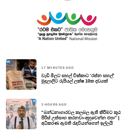
17 MINUTES AGO
වැඩි මිලට සහල් වික්කාට ‘රත්න සහල්’
මුදලාලිට රුපියල් ලක්ෂ 10ක දඩයක්
3 HOURS AGO
“බන්ධනාගාරවල කලබල ඇති කිරීමට කූඨ
පිරිස් උත්සාහ කරනවා-අහුවෙන්න එපා” |
අධිකරණ ඇමති රැඳවියන්ගෙන් ඉල්ලයි