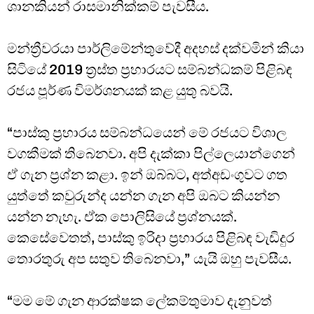
ශානකියන් රාසමානික්කම් පැවසීය.
මන්ත්‍රීවරයා පාර්ලිමේන්තුවේදී අදහස් දක්වමින් කියා
සිටියේ 2019 ත්‍රස්ත ප්‍රහාරයට සම්බන්ධකම් පිළිබඳ
රජය පූර්ණ විමර්ශනයක් කළ යුතු බවයි.
“පාස්කු ප්‍රහාරය සම්බන්ධයෙන් මේ රජයට විශාල
වගකීමක් තිබෙනවා. අපි දැක්කා පිල්ලෙයාන්ගෙන්
ඒ ගැන ප්‍රශ්න කළා. ඉන් ඔබ්බට, අත්අඩංගුවට ගත
යුත්තේ කවුරුන්ද යන්න ගැන අපි ඔබට කියන්න
යන්න නැහැ. ඒක පොලිසියේ ප්‍රශ්නයක්.
කෙසේවෙතත්, පාස්කු ඉරිදා ප්‍රහාරය පිළිබඳ වැඩිදුර
තොරතුරු අප සතුව තිබෙනවා,” යැයි ඔහු පැවසීය.
“මම මේ ගැන ආරක්ෂක ලේකම්තුමාව දැනුවත්