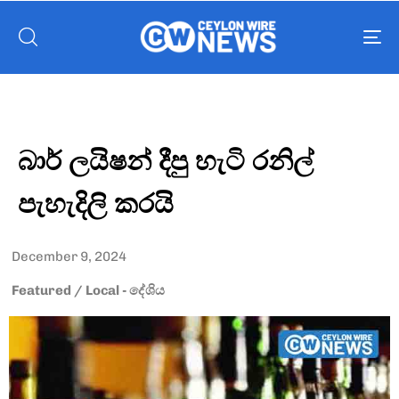
To
nav
බාර් ලයිෂන් දීපු හැටි රනිල්
පැහැදිලි කරයි
December 9, 2024
Featured
/
Local - දේශිය