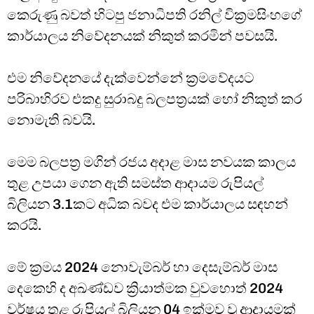
කෙරුණු බවත් හිටපු ජනාධිපති රනිල් වික්‍රමසිංහගේ
Type and hit enter
කාර්යාලය නිවේදනයක් නිකුත් කරමින් පවසයි.
එම නිවේදනයේ දැක්වෙන්නේ ක්‍රමවේදයට
පරිබාහිරව එකදු සුරාබදු බලපත්‍රයක් හෝ නිකුත් කර
නොමැති බවයි.
මෙම බලපත්‍ර මගින් රජය අදාළ මාස නවයක කාලය
තුළ උපයා ගෙන ඇති සමස්ත ආදායම රුපියල්
බිලියන 3.1කට අධික බවද එම කාර්යාලය සඳහන්
කරයි.
මේ ක්‍රමය 2024 නොවැම්බර් හා දෙසැම්බර් මාස
දෙකෙහි ද අඛණ්ඩව ක්‍රියාත්මක වුවහොත් 2024
වර්ෂය තුළ රුපියල් බිලියන 04 ඉක්මව වූ ආදායමක්