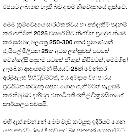
රජයට ලබාගත හැකි බව ද එම නිවේදනයේ දැක්වේ.
මෙම ක්‍රමවේදයේ සාර්ථකත්වය හා අත්දැකීම් පදනම්
කර ගනිමින් 2025 වසරේ සිට නිශ්චිත ප්‍රදේශ නියම
කර සුරාබදු බලපත්‍ර 250-300 අතර ප්‍රමාණයක්
රුපියල් මිලියන 25ක අවම ලන්සුවක් යටතේ
වෙන්දේසි පදනම යටතේ නිකුත් කිරීමටත්, මෙමගින්
ලැබෙන ආදායමෙන් සියයට 25ක් වෙන්කර
අරමුදලක් පිහිටුවීමටත්, එය අමද්‍යප ව්‍යාපාරය
ප්‍රවර්ධන කටයුතු සඳහා යොදා ගැනීමටත් සැළසුම්
කර තිබු බව ද හිටපු ජනාධිපති රනිල් වික්‍රමසිංහගේ
කාර්යාලය පවසයි.
එහි දැක්වෙන්නේ මෙම වැඩ කටයුතු ඉදිරියට ගෙන
යන අතරවාරයේ දී නව සුරාබදු පනතක් ගෙන ඒමට