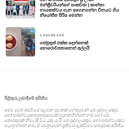
මන්ත්‍රීවරියන්ගේ සාකච්ඡා | කාන්තා
නායකත්වය ගැන ඉගෙනගන්න චීනයට ගිය
නියෝජිත පිරිස මෙන්න
2 HOURS AGO
ගජමුතුත් එක්ක දෙන්නෙක්
හොරොව්පතානෙන් අල්ලයි
පිළිතුරු ලබාදීමේ අයිතිය
මෙම වෙබ් අඩවියේ පළවන පුවතක් හේතුවෙන් යම් පුද්ගලයකුට
හෝ පාර්ශ්වයක අපහසුතාවක් පැනනගින්නේ නම් හෝ යම්
තොරතුරක් නිවැරදි විය යුතු යැයි යම් පුද්ගලයකුට හෝ පාර්ශ්වයකට
හැඟෙන්නේ නම්, ඒ වෙනුවෙන් ප්‍රතිචාර දැක්වීමට සම්පූර්ණ අයිතිය