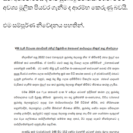
අවශ්‍ය මූලික පියවර ගැනීම ද ආරම්භ කෙරුණු බවයි.
එම සම්පූර්ණ නිවේදනය පහතින්.