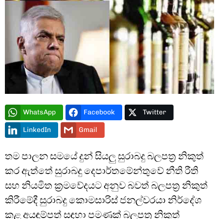
WhatsApp
Facebook
Twitter
LinkedIn
Gmail
තම පාලන සමයේ දුන් සියලු සුරාබදු බලපත්‍ර නිකුත්
කර ඇත්තේ සුරාබදු දෙපාර්තමේන්තුවේ නීති රීති
සහ නියමිත ක්‍රමවේදයට අනුව බවත් බලපත්‍ර නිකුත්
කිරීමේදී සුරාබදු කොමසාරිස් ජනල්වරයා නිර්දේශ
කළ අයඳුම්පත් සඳහා පමණක් බලපත්‍ර නිකුත්