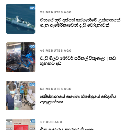
29 MINUTES AGO
චීනයේ භූමි අත්පත් කරගැනීමේ උත්සාහයක්
ගැන ඇමෙරිකාවෙන් දැඩි චෝදනාවක්
46 MINUTES AGO
වැඩි මිලට මෝටර් සයිකල් විකුණලා | කඩ
තුනකට දඩ
53 MINUTES AGO
පකිස්තානයේ සෞඛ්‍ය ක්ෂේත්‍රයේ ඛේදනීය
ඇතුළාන්තය
1 HOUR AGO
චීන සංචාරය අතරතුර ශ්‍රී ලංකා