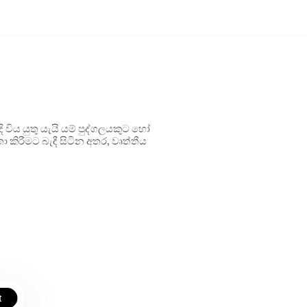
ිය යුතු යැයි යම් පුද්ගලයකුට හෝ
 කිරීමට බැඳී සිටින අතර, වෘත්තීය
t