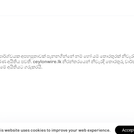
ර්ශ්වයක අපහසුතාවක් පැනනගින්නේ නම් හෝ යම් තොරතුරක් නිවැරදි ව
්ණ අයිතිය පවතී. ceylonwire.lk නිරන්තරයෙන් නිවැරදි තොරතුරු වාර්තා
මේ අයිතියට ගරුකරයි.
is website uses cookies to improve your web experience.
Accep