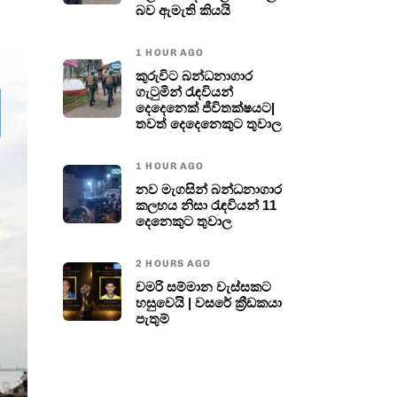
බව ඇමැති කියයි
1 HOUR AGO
කුරුවිට බන්ධනාගාර
ගැටුමින් රැඳවියන්
දෙදෙනෙක් ජීවිතක්ෂයට|
තවත් දෙදෙනෙකුට තුවාල
1 HOUR AGO
නව මැගසින් බන්ධනාගාර
කලහය නිසා රැඳවියන් 11
දෙනෙකුට තුවාල
2 HOURS AGO
චමරි සම්මාන වැස්සකට
හසුවෙයි | වසරේ ක්‍රීඩකයා
පැතුම්