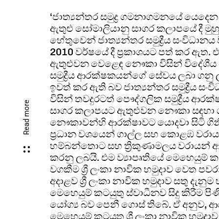
‘ජාත්‍යන්තර සමුද්‍ර ගමනාගමනයේ යෙදෙ
ඇතුළු සෝමාලියානු සාගර කලාපයේ දී මුහුණ
හේතුවෙන් ජාත්‍යන්තර සමුද්‍රීය සංවිධා
2010 වර්ෂයේ දී ප්‍රකාශයට පත් කර ඇත
ඇතුළුවන වෙළෙඳ නෞකා විසින් විදේශීය පෞ
සමුද්‍රීය ආරක්ෂකයන්ගේ සේවය ලබා ගනු 
ඉවත් කර ඇති බව ජාත්‍යන්තර සමුද්‍රීය ස
විසින් තවදුරටත් පෞද්ගලික සමුද්‍රීය 
Read more
සාගර කලාපයට ඇතුළුවන නෞකා සඳහා ගිනිඅ
නෞකාවන්හි ආරක්ෂාවට යොදවා සිටි ගිනිඅව
ප්‍රධාන වශයෙන් ගාල්ල සහ කොළඹ වරායන
හම්බන්තොට සහ ත්‍රිකුණාමලය වරායන් ආශ්‍ර
කරනු ලබයි. එම ව්‍යාපෘතියේ මෙහෙයුම් කට
වගකීම ශ්‍රී ලංකා නාවික හමුදාව වෙත පවර
අදාළව ශ්‍රී ලංකා නාවික හමුදාව සතු දැනුම
මෙහෙයුම් කටයුතු ස්වාධීනව සිදු කිරීම පිණ
යෝග්‍ය බව පෙනී ගොස් තිබේ. ඒ අනුව, ආ
මෙහෙයුම් කටයුතු ශ්‍රී ලංකා නාවික හමුදා