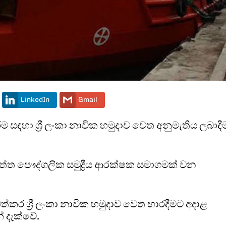
LinkedIn
Gmail
රීම සඳහා ශ්‍රී ලංකා නාවික හමුදාව වෙත අනුමැතිය ලබාද
ත්ත පෞද්ගලික සමුද්‍රීය ආරක්ෂක සමාගමක් වන
්කර ශ්‍රී ලංකා නාවික හමුදාව වෙත භාරදීමට අදාළ
් දැක්වේ.