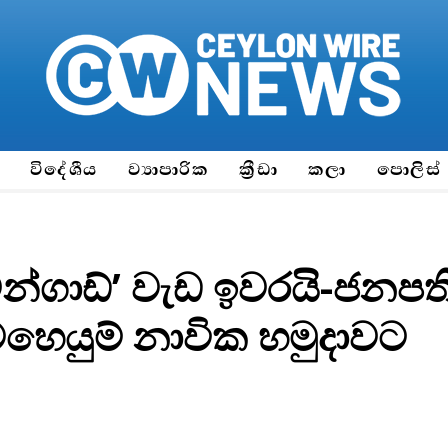
ය
විදේශීය
ව්‍යාපාරික
ක්‍රීඩා
කලා
පොලිස්
්ගාඩ්’ වැඩ ඉවරයි-ජනපත
මෙහෙයුම් නාවික හමුදාවට