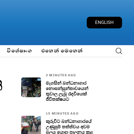
E
N
G
L
I
S
H
විශේෂාංග
එහෙන් මෙහෙන්
3 MINUTES AGO
ි
මැගසින් බන්ධනාගාර
නොසන්සුන්තාවයෙන්
තුවාල ලැබූ රැඳවියෙක්
ජීවිතක්ෂයට
15 MINUTES AGO
කුරුවිට බන්ධනාගාරයේ
උණුසුම් තත්ත්වය අවම
බලය යොදා පාලනය කළ