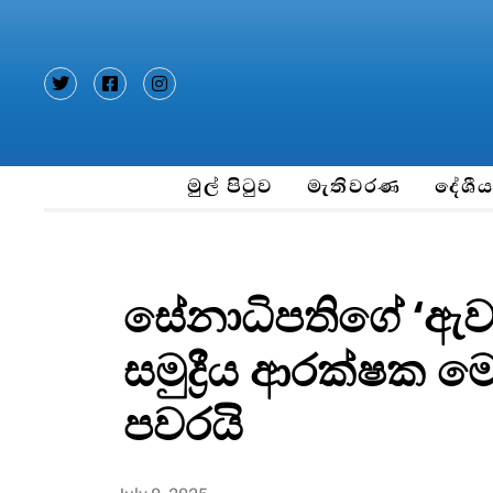
Type and hit enter
මුල් පිටුව
මැතිවරණ
දේශී
සේනාධිපතිගේ ‘ඇවන
සමුද්‍රීය ආරක්ෂක 
පවරයි