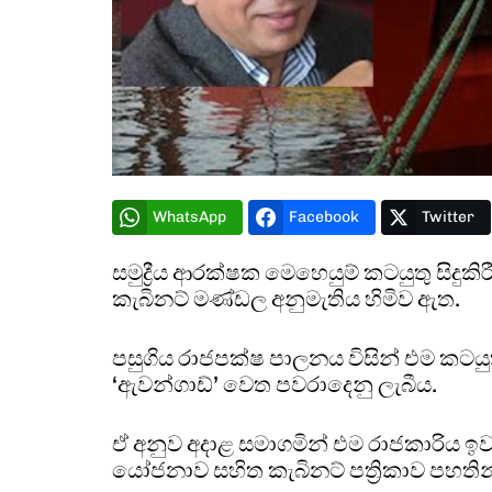
WhatsApp
Facebook
Twitter
සමුද්‍රීය ආරක්ෂක මෙහෙයුම් කටයුතු සිදුකි
කැබිනට් මණ්ඩල අනුමැතිය හිමිව ඇත.
පසුගිය රාජපක්ෂ පාලනය විසින් එම කටයු
‘ඇවන්ගාඩ්’ වෙත පවරාදෙනු ලැබීය.
ඒ අනුව අදාළ සමාගමින් එම රාජකාරිය ඉවත
යෝජනාව සහිත කැබිනට් පත්‍රිකාව පහතින