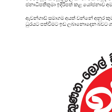
ජනාධිපතිතුමා ඉදිරිපත් කළ යෝජනාව අමා
ඇවන්ගාඩ් සමාගම අයත් වන්නේ අනුර කුමාර
ධුරයට පත්වීමට ඉඩ ලබානොදෙන බවට ශප