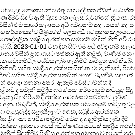
න වෙළෙඳ නෞකාවන්ට රතු මුහුදේදී සහ ඒඩ්න් බොක්ක
 දීමට සිදු වී ඇති මුහුදු කොල්ලකරුවන්ගේ ක්‍රියාකාර
නය විසින් එම සාගර කලාපය අධි අවදානම් කලාපයක් ලෙස
. එම තර්ජනයන්ට පිළියමක් ලෙස අධි අවදානම් කලාපයට
ද්ගලික සමුද්‍රීය ආරක්ෂක සමාගම් මඟින් ගිනි අවි රැ
ලබයි. 2023-01-01 වන දින සිට එම අධි අවදානම් කලා
ංවිධානය විසින් ප්‍රකාශයට පත්කර ඇති නමුත්, වාණිජ න
ආරක්ෂක සමාගම්වල සේවය ලබා ගැනීමට කටයුතු කර තිබේ.
වි සහිත සමුද්‍රීය ආරක්ෂකයින් නංවා ගැනීමත්, පිට
ි සහිත සමුද්‍රීය ආරක්ෂකයින් ගොඩ බැස්වීම සඳහාත්
් යොදා ගන්නා අතර, ඇතැම් අවස්ථාවන්හි දී
ිතව ද එවැනි සමුද්‍රීය ආරක්ෂක මෙහෙයුම් කටයුතු සිදු
යුතු සිදු කිරීමේ දී ජාතික ආරක්ෂාව සම්බන්ධ පූර්ණ
ා ඇත. එබැවින්, සමුද්‍රීය ආරක්ෂක මෙහෙයුම් කටයුතුව
 හා පළපුරුද්ද සැලකිල්ලට ගෙන, සමුද්‍රීය ආරක්ෂක
ිස ශ්‍රී ලංකා නාවික හමුදාව වෙත ද අනුමැතිය ලබා දීම
රක්ෂක අමාත්‍යාංශයේ අධීක්ෂණය යටතේ සමුද්‍රීය ආරක
ව මඟින් සිදු කිරීම පිණිස ආරක්ෂක අමාත්‍ය වශයෙන් ගරු