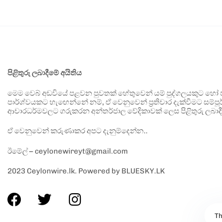
පිළිතුරු ලබාදීමේ අයිතිය
මෙම වෙබ් අඩවියේ පළවන පුවතක් හේතුවෙන් යම් පුද්ගලයකුට හෝ පා
පාර්ශ්වයකට හැඟෙන්නේ නම්, ඒ වෙනුවෙන් ප්‍රතිචාර දැක්වීමට සම්පූර
ආචාරධර්මවලට ගරුකරන අන්තර්ජාල වේදිකාවක් ලෙස පිළිතුරු ලබාදී
ඒ වෙනුවෙන් කරුණාකර අපට දැනුම්දෙන්න..
ඊමේල් – ceylonewireyt@gmail.com
2023 Ceylonwire.lk. Powered by BLUESKY.LK
Th