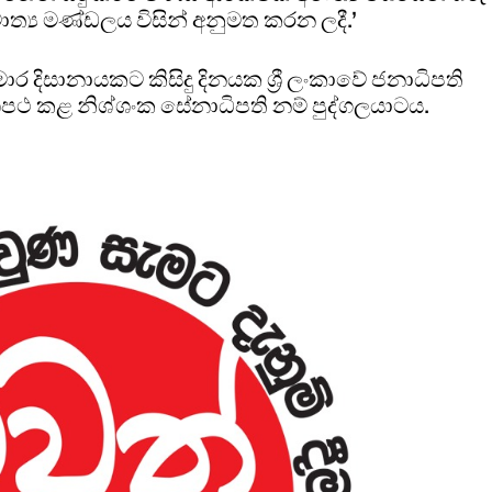
ත්‍ය මණ්ඩලය විසින් අනුමත කරන ලදී.’
 දිසානායකට කිසිදු දිනයක ශ්‍රී ලංකාවේ ජනාධිපති
ථ කළ නිශ්ශංක සේනාධිපති නම් පුද්ගලයාටය.