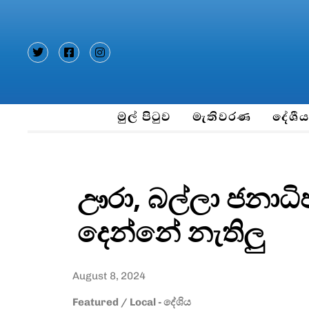
Type and hit enter
මුල් පිටුව
මැතිවරණ
දේශී
ඌරා, බල්ලා ජනාධ
දෙන්නේ නැතිලු
August 8, 2024
Featured
/
Local - දේශිය