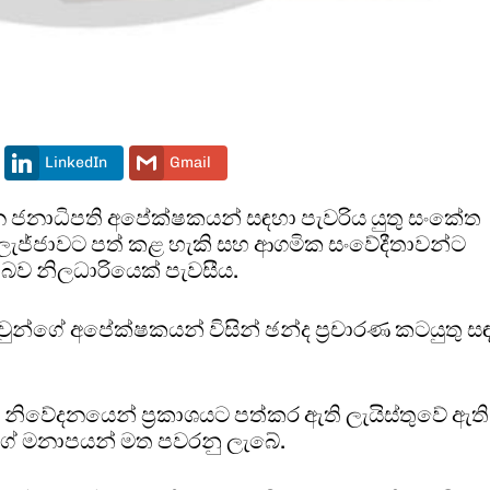
LinkedIn
Gmail
න ජනාධිපති අපේක්ෂකයන් සඳහා පැවරිය යුතු සංකේත
ලැජ්ජාවට පත් කළ හැකි සහ ආගමික සංවේදීතාවන්ට
 බව නිලධාරියෙක් පැවසීය.
න්ගේ අපේක්ෂකයන් විසින් ඡන්ද ප්‍රචාරණ කටයුතු ස
 නිවේදනයෙන් ප්‍රකාශයට පත්කර ඇති ලැයිස්තුවේ ඇති
ගේ මනාපයන් මත පවරනු ලැබේ.