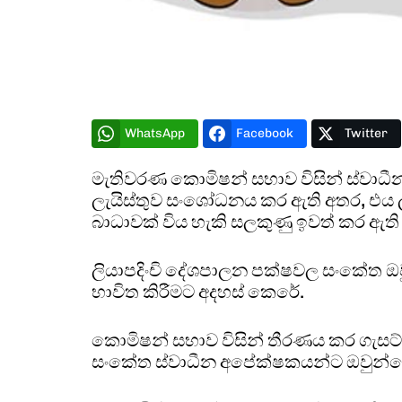
WhatsApp
Facebook
Twitter
මැතිවරණ කොමිෂන් සභාව විසින් ස්වාධී
ලැයිස්තුව සංශෝධනය කර ඇති අතර, එය 
බාධාවක් විය හැකි සලකුණු ඉවත් කර ඇති
ලියාපදිංචි දේශපාලන පක්ෂවල සංකේත ඔවු
භාවිත කිරීමට අදහස් කෙරේ.
කොමිෂන් සභාව විසින් තීරණය කර ගැසට්
සංකේත ස්වාධීන අපේක්ෂකයන්ට ඔවුන්