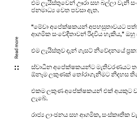
එම ලැයිස්තුවෙන් ඌරා සහ බල්ලා වැනි
ජනමාධ්‍ය වෙත පවසා ඇත.
“මේවා අපේක්ෂකයන් අපහසුතාවයට පත්ක
ආගමික සංවේදීතාවන් රිදවිය හැකිය,” ඔහු
Read more
එම ලැයිස්තුව දැන් ගැසට් නිවේදනයේ ප්‍
ස්වාධීන අපේක්ෂකයන්ට මැතිවරණයට තරඟ
ඕනෑම ලකුණක් තෝරාගැනීමට නිදහස ති
එකම ලකුණ අපේක්ෂකයන් එක් අයකුට ව
ලැබේ.
රාජ්‍ය ලාංඡනය සහ ආගමික, සංස්කෘතික 