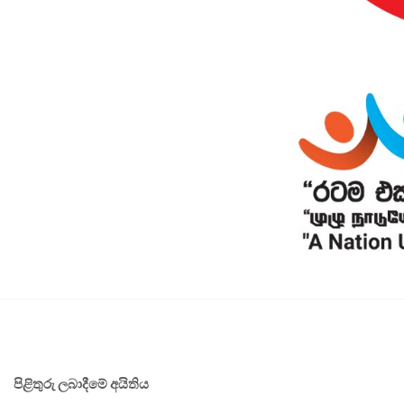
පිළිතුරු ලබාදීමේ අයිතිය