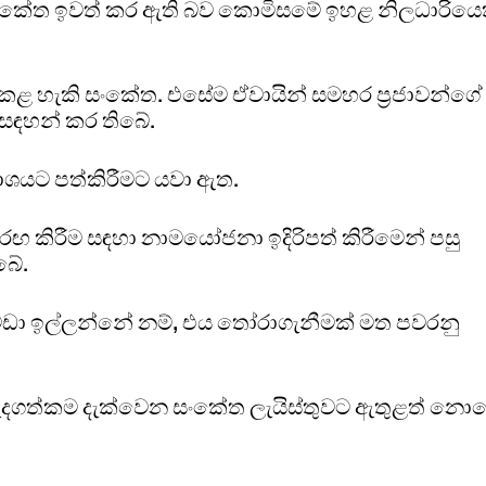
 සංකේත ඉවත් කර ඇති බව කොමිසමේ ඉහළ නිලධාරියෙ
ළ හැකි සංකේත. එසේම ඒවායින් සමහර ප්‍රජාවන්ගේ
 සඳහන් කර තිබේ.
රකාශයට පත්කිරීමට යවා ඇත.
 කිරීම සඳහා නාමයෝජනා ඉදිරිපත් කිරීමෙන් පසු
බේ.
ඩා ඉල්ලන්නේ නම්, එය තෝරාගැනීමක් මත පවරනු
වැදගත්කම දැක්වෙන සංකේත ලැයිස්තුවට ඇතුළත් නොව