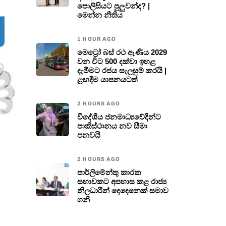
පොලිසියට පුලුවන්ද? |
මෙන්න නීතිය
1 HOUR AGO
මෙට්‍රෝ බස් රථ ඇණිය 2029
වන විට 500 දක්වා ඉහළ
දැමීමට රජය සැලසුම් කරයි |
ළඟදීම යාපනයටත්
2 HOURS AGO
විදේශීය ජනමාධ්‍යවේදීන්ට
පාකිස්ථානය නව සීමා
පනවයි
2 HOURS AGO
පාර්ලිමේන්තු කාරක
සභාවකට අපහාස කළ රාජ්‍ය
නිලධාරීන් දෙදෙනෙක් සමාව
ගනී