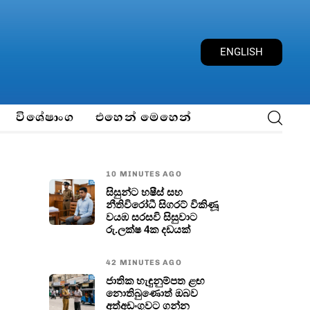
E
N
G
L
I
S
H
විශේෂාංග
එහෙන් මෙහෙන්
10 MINUTES AGO
සිසුන්ට හෂීස් සහ
නීතිවිරෝධී සිගරට් විකිණූ
වයඹ සරසවි සිසුවාට
රු.ලක්ෂ 4ක දඩයක්
42 MINUTES AGO
ජාතික හැඳුනුම්පත ළඟ
නොතිබුණොත් ඔබව
අත්අඩංගුවට ගන්න