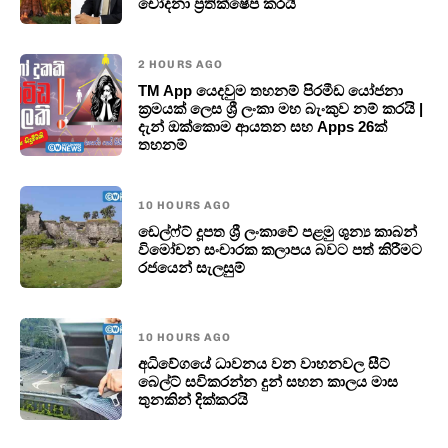
චෝදනා ප්‍රතික්ෂේප කරයි
2 HOURS AGO
TM App යෙදවුම තහනම් පිරමීඩ යෝජනා
ක්‍රමයක් ලෙස ශ්‍රී ලංකා මහ බැංකුව නම් කරයි |
දැන් ඔක්කොම ආයතන සහ Apps 26ක්
තහනම්
10 HOURS AGO
ඩෙල්ෆ්ට් දූපත ශ්‍රී ලංකාවේ පළමු ශුන්‍ය කාබන්
විමෝචන සංචාරක කලාපය බවට පත් කිරීමට
රජයෙන් සැලසුම්
10 HOURS AGO
අධිවේගයේ ධාවනය වන වාහනවල සීට්
බෙල්ට් සවිකරන්න දුන් සහන කාලය මාස
තුනකින් දික්කරයි