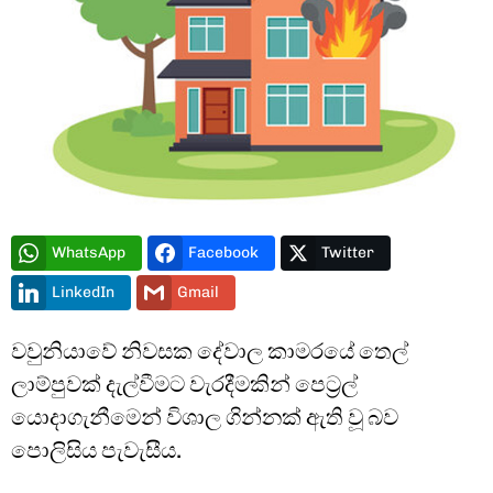
Type and hit enter
WhatsApp
Facebook
Twitter
LinkedIn
Gmail
වවුනියාවේ නිවසක දේවාල කාමරයේ තෙල්
ලාම්පුවක් දැල්වීමට වැරදීමකින් පෙට්‍රල්
යොදාගැනීමෙන් විශාල ගින්නක් ඇති වූ බව
පොලිසිය පැවැසීය.