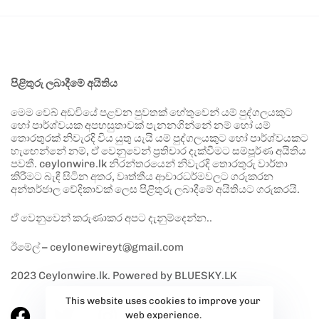
පිළිතුරු ලබාදීමේ අයිතිය
මෙම වෙබ් අඩවියේ පළවන පුවතක් හේතුවෙන් යම් පුද්ගලයකුට
හෝ පාර්ශ්වයක අපහසුතාවක් පැනනගින්නේ නම් හෝ යම්
තොරතුරක් නිවැරදි විය යුතු යැයි යම් පුද්ගලයකුට හෝ පාර්ශ්වයකට
හැඟෙන්නේ නම්, ඒ වෙනුවෙන් ප්‍රතිචාර දැක්වීමට සම්පූර්ණ අයිතිය
පවතී. ceylonwire.lk නිරන්තරයෙන් නිවැරදි තොරතුරු වාර්තා
කිරීමට බැඳී සිටින අතර, වෘත්තීය ආචාරධර්මවලට ගරුකරන
අන්තර්ජාල වේදිකාවක් ලෙස පිළිතුරු ලබාදීමේ අයිතියට ගරුකරයි.
ඒ වෙනුවෙන් කරුණාකර අපට දැනුම්දෙන්න..
ඊමේල් – ceylonewireyt@gmail.com
2023 Ceylonwire.lk. Powered by BLUESKY.LK
This website uses cookies to improve your
web experience.