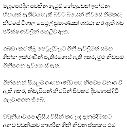
මැදපෙරදිග පවතින ගැටුම් හේතුවෙන් ඉන්ධන
හිඟයක් ඇතිවිය හැකි බවට බියෙන් නිවසේ හිමිකරු
නිවසේ විශාල පෙට්‍රල් ප්‍රමාණයක් ගබඩා කර ඇති බව
පරීක්ෂණවලින් හෙළිව ඇත.
ගබඩා කර තිබූ පෙට්‍රල්වලට ගිනි ඇවිලිමත් සමඟ
ගින්න ඉක්මණින් පැතිරගොස් ඇති අතර, මුළු නිවසම
ගිනිගෙන දැවීගොස් ඇත.
ගින්නෙන් සියලුම ගෘහභාණ්ඩ සහ නිවෙස විනාශ වී
ඇති අතර, නිවැසියන් නිවසින් පිටතට දිවගොස් දිවි
ගලවාගෙන තිබේ.
වවුනියාව පොලිසිය විසින් කර ලද දැනුම්දීමකට
අනුව වවුනියාව නාගරික ගිනි නිවන ඒකකය එම