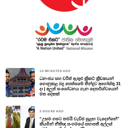
10 MINUTES AGO
ධනංජය සහ චරිත් ඇතුළු ක්‍රිකට් ක්‍රීඩකයන්
ගොනුකළ බදු පෙත්සමේ තීන්දුව අගෝස්තු 31
දා | අලුත් සංශෝධනය ගැන දෙපාර්ශ්වයෙන්
මත දෙකක්
2 HOURS AGO
“උසම ගසට තමයි වැඩිම සුළඟ වැදෙන්නේ”
කියමින් නීතිඥ සංගමයේ සභාපති අල්ලස්