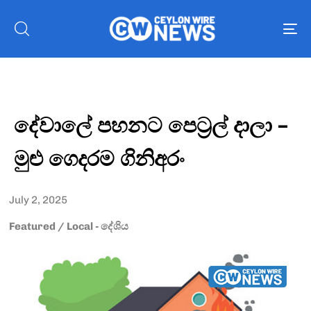
To
nav
දේවාලේ පහනට පෙට්‍රල් දාලා –
මුළු ගෙදරම ගිනිඅරං
July 2, 2025
Featured
/
Local - දේශිය