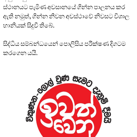
ස්ථානයට පැමිණ අවසානයේ ගින්න පාලනය කර
ඇති නමුත්, ගින්න නිවන අවස්ථාවේ නිවසට විශාල
හානියක් සිදුවී තිබේ.
සිද්ධිය සම්බන්ධයෙන් පොලිසිය පරීක්ෂණ දිගටම
කරගෙන යයි.