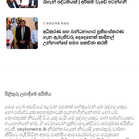
රැහැන් පද්ධතියක් | අර්කම් වැඩේ පටන්ගනී
7 HOURS AGO
අධිකරණ සහ බන්ධනාගාර ප්‍රතිසංස්කරණ
ගැන ඇමැතිවරු දෙදෙනෙක් කාදිනල්
උන්නාන්සේ සමග සකච්ඡා කරති
පිළිතුරු ලබාදීමේ අයිතිය
මෙම වෙබ් අඩවියේ පළවන පුවතක් හේතුවෙන් යම් පුද්ගලයකුට
හෝ පාර්ශ්වයක අපහසුතාවක් පැනනගින්නේ නම් හෝ යම්
තොරතුරක් නිවැරදි විය යුතු යැයි යම් පුද්ගලයකුට හෝ පාර්ශ්වයකට
හැඟෙන්නේ නම්, ඒ වෙනුවෙන් ප්‍රතිචාර දැක්වීමට සම්පූර්ණ අයිතිය
පවතී. ceylonwire.lk නිරන්තරයෙන් නිවැරදි තොරතුරු වාර්තා
කිරීමට බැඳී සිටින අතර, වෘත්තීය ආචාරධර්මවලට ගරුකරන