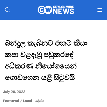
To
nav
බන්දුල කැබිනට් එකට කියා
කපා වළදැමූ පඬුකරඳේ
අධිකරණ නියෝගයෙන්
ගොඩගෙන යළි සිටුවයි
July 29, 2023
Featured
/
Local - දේශිය