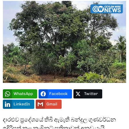
Type and hit enter
WhatsApp
Facebook
Twitter
LinkedIn
Gmail
දාරළුව ප්‍රදේශයේ තිබී ඇමැති බන්දුල ගුණවර්ධන
ඉදිරිපත් කළ කැබිනට් පත්‍රිකාවක් අනුව යැයි