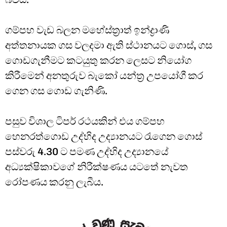
ගම්පහ වැඩ බලන මහේස්ත්‍රාත් ඉන්ද්‍රාණි
අත්තනායක ගස වලදමා ඇති ස්ථානයට ගොස්, ගස
ගොඩගැනීමට කටයුතු කරන ලෙසට නියෝග
කිරීමෙන් අනතුරුව බැකෝ යන්ත්‍ර උපයෝගී කර
ගෙන ගස ගොඩ ගැනිණි.
පසුව විශාල ටිපර් රථයකින් එය ගම්පහ
හෙනරත්ගොඩ උද්භිද උද්‍යානයට රැගෙන ගොස්
පස්වරු 4.30 ට පමණ උද්භිද උද්‍යානයේ
අධ්‍යක්ෂිකාවගේ නිරීක්ෂණය යටතේ නැවත
රෝපණය කරනු ලැබීය.