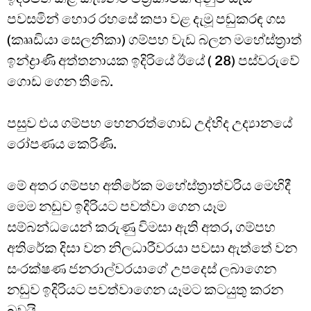
පවසමින් හොර රහසේ කපා වළ දැමූ පඬුකරඳ ගස
(කෲඩියා සෙලනිකා) ගම්පහ වැඩ බලන මහේස්ත්‍රාත්
ඉන්ද්‍රාණි අත්තනායක ඉදිරියේ ඊයේ ( 28) පස්වරුවේ
ගොඩ ගෙන තිබේ.
පසුව එය ගම්පහ හෙනරත්ගොඩ උද්භිද උද්‍යානයේ
රෝපණය කෙරිණි.
මේ අතර ගම්පහ අතිරේක මහේස්ත්‍රාත්වරිය මෙහිදී
මෙම නඩුව ඉදිරියට පවත්වා ගෙන යෑම
සම්බන්ධයෙන් කරුණු විමසා ඇති අතර, ගම්පහ
අතිරේක දිසා වන නිලධාරීවරයා පවසා ඇත්තේ වන
සංරක්ෂණ ජනරාල්වරයාගේ උපදෙස් ලබාගෙන
නඩුව ඉදිරියට පවත්වාගෙන යෑමට කටයුතු කරන
බවයි.