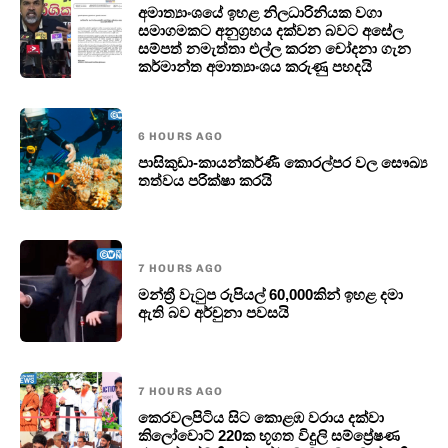
අමාත්‍යාංශයේ ඉහළ නිලධාරිනියක වගා
සමාගමකට අනුග්‍රහය දක්වන බවට අසේල
සම්පත් නමැත්තා එල්ල කරන චෝදනා ගැන
කර්මාන්ත අමාත්‍යාංශය කරුණු පහදයි
6 HOURS AGO
පාසිකුඩා-කායන්කර්ණී කොරල්පර වල සෞඛ්‍ය
තත්වය පරික්ෂා කරයි
7 HOURS AGO
මන්ත්‍රී වැටුප රුපියල් 60,000කින් ඉහළ දමා
ඇති බව අර්චුනා පවසයි
7 HOURS AGO
කෙරවලපිටිය සිට කොළඹ වරාය දක්වා
කිලෝවොට් 220ක භූගත විදුලි සම්ප්‍රේෂණ