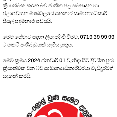
ක්‍රියාත්මක කරන බව ජාතික ජල සම්පාදන හා
ජලාපවහන මණ්ඩලයේ සහකාර සාමාන්‍යාධිකාරී
පියල් පද්මනාථ පවසයි.
මෙම සේවාව සඳහා ලියාපදිංචි වීමට, 0719 39 99 99
ට කෙටි පණිවුඩයක් යැවිය යුතුය.
මෙම ක්‍රමය 2024 ජනවාරි 01 වැනිදා සිට දිවයින පුරා
ක්‍රියාත්මක වන බව සාමාන්‍යාධිකාරීවරයා වැඩිදුරටත්
සඳහන් කරයි.