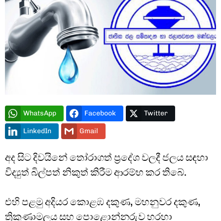
WhatsApp
Facebook
Twitter
LinkedIn
Gmail
අද සිට දිවයිනේ තෝරාගත් ප්‍රදේශ වලදී ජලය සඳහා
විද්‍යුත් බිල්පත් නිකුත් කිරීම ආරම්භ කර තිබේ.
එහි පළමු අදියර කොළඹ දකුණ, මහනුවර දකුණ,
ත්‍රිකුණාමලය සහ පොළොන්නරුව හරහා