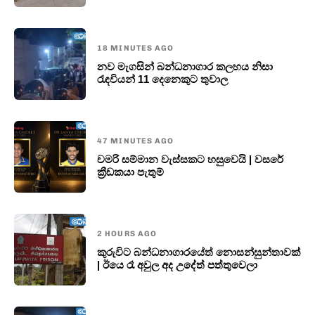
18 MINUTES AGO
නව මැගසින් බන්ධනාගාර කලහය නිසා
රැඳවියන් 11 දෙනෙකුට තුවාල
47 MINUTES AGO
චමරි සම්මාන වැස්සකට හසුවෙයි | වසරේ
ක්‍රීඩකයා පැතුම්
2 HOURS AGO
කුරුවිට බන්ධනාගාරයේත් නොසන්සුන්තාවක්
| ඊයෙ රෑ අවුල අද උදේත් පත්තුවෙලා