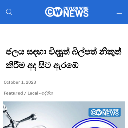
To
nav
ජලය සඳහා විද්‍යුත් බිල්පත් නිකුත්
කිරීම අද සිට ඇරඹේ
October 1, 2023
Featured
/
Local - දේශිය
Type and hit enter