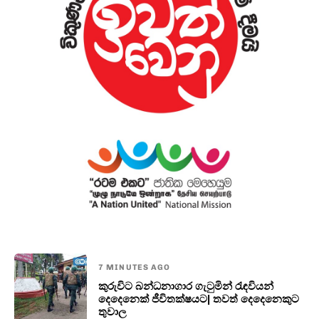
7 MINUTES AGO
කුරුවිට බන්ධනාගාර ගැටුමින් රැඳවියන්
දෙදෙනෙක් ජීවිතක්ෂයට| තවත් දෙදෙනෙකුට
තුවාල