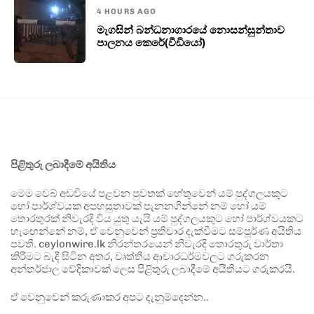
4 HOURS AGO
මැගසින් බන්ධනාගාරයේ නොසන්සුන්තාව
පාලනය කෙරේ(වීඩියෝ)
පිළිතුරු ලබාදීමේ අයිතිය
මෙම වෙබ් අඩවියේ පළවන පුවතක් හේතුවෙන් යම් පුද්ගලයකුට
හෝ පාර්ශ්වයක අපහසුතාවක් පැනනගින්නේ නම් හෝ යම්
තොරතුරක් නිවැරදි විය යුතු යැයි යම් පුද්ගලයකුට හෝ පාර්ශ්වයකට
හැඟෙන්නේ නම්, ඒ වෙනුවෙන් ප්‍රතිචාර දැක්වීමට සම්පූර්ණ අයිතිය
පවතී. ceylonwire.lk නිරන්තරයෙන් නිවැරදි තොරතුරු වාර්තා
කිරීමට බැඳී සිටින අතර, වෘත්තීය ආචාරධර්මවලට ගරුකරන
අන්තර්ජාල වේදිකාවක් ලෙස පිළිතුරු ලබාදීමේ අයිතියට ගරුකරයි.
ඒ වෙනුවෙන් කරුණාකර අපට දැනුම්දෙන්න..