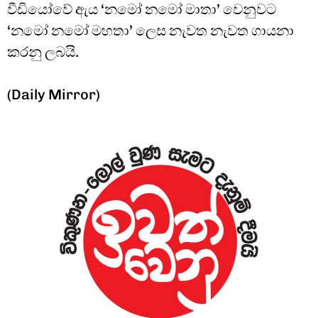
වීඩියෝවේ ඇය ‘නමෝ නමෝ මාතා’ වෙනුවට
‘නමෝ නමෝ මහතා’ ලෙස නැවත නැවත ගායනා
කරනු ලබයි.
(Daily Mirror)