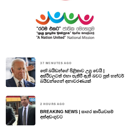
37 MINUTES AGO
ජෝ බයිඩන්ගේ පිළිකාව උග්‍ර වෙයි |
අස්ථිවලටත් එහා පැතිරී ඇති බවට පුත් හන්ටර්
බයිඩන්ගෙන් අනාවරණයක්
2 HOURS AGO
BREAKING NEWS | සාගර කාරියවසම්
අත්අඩංගුවට