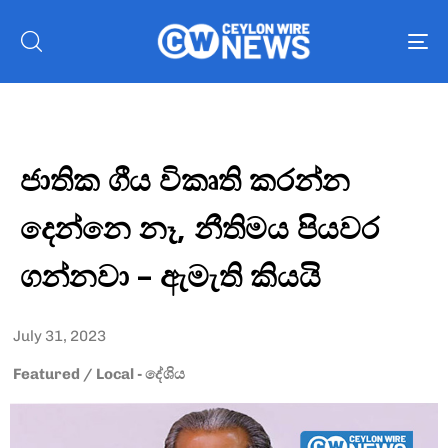
To
nav
ජාතික ගීය විකෘති කරන්න
දෙන්නෙ නෑ, නීතිමය පියවර
ගන්නවා – ඇමැති කියයි
July 31, 2023
Featured
/
Local - දේශිය