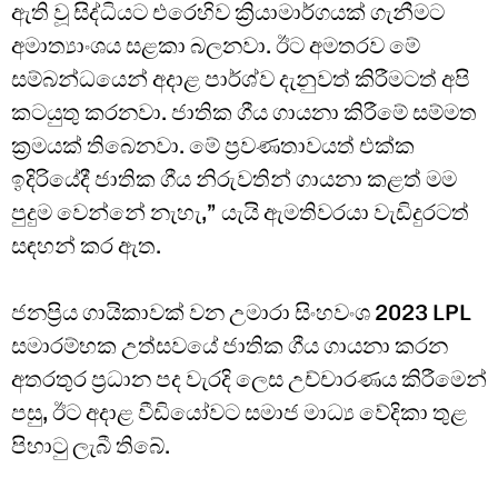
ඇති වූ සිද්ධියට එරෙහිව ක්‍රියාමාර්ගයක් ගැනීමට
අමාත්‍යාංශය සළකා බලනවා. ඊට අමතරව මේ
සම්බන්ධයෙන් අදාළ පාර්ශ්ව දැනුවත් කිරීමටත් අපි
කටයුතු කරනවා. ජාතික ගීය ගායනා කිරීමේ සම්මත
ක්‍රමයක් තිබෙනවා. මේ ප්‍රවණතාවයත් එක්ක
ඉදිරියේදී ජාතික ගීය නිරුවතින් ගායනා කළත් මම
පුදුම වෙන්නේ නැහැ,” යැයි ඇමතිවරයා වැඩිදුරටත්
සඳහන් කර ඇත.
ජනප්‍රිය ගායිකාවක් වන උමාරා සිංහවංශ 2023 LPL
සමාරම්භක උත්සවයේ ජාතික ගීය ගායනා කරන
අතරතුර ප්‍රධාන පද වැරදි ලෙස උච්චාරණය කිරීමෙන්
පසු, ඊට අදාළ වීඩියෝවට සමාජ මාධ්‍ය වේදිකා තුළ
පිහාටු ලැබී තිබේ.