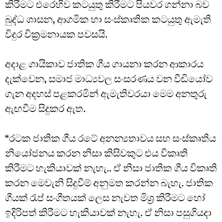
කිරීමට එරෙහිව කටයුතු කිරීමට පියවර ගන්නා බව
බුද්ධ ශාසන, ආගමික හා සංස්කෘතික කටයුතු ඇමැති
විදුර වික්‍රමනායක පවසයි.
අදාළ ගායිකාව ජාතික ගීය ගායනා කරන ආකාරය
දැක්වෙන, සමාජ මාධ්‍යවල සංසරණය වන වීඩියෝව
ගැන අදහස් පළකරමින් ඇමැතිවරයා මෙම අනතුරු
ඇඟවීම සිදුකර ඇත.
“රටක ජාතික ගීය රටේ අනන්‍යතාවය සහ සංස්කෘතිය
නියෝජනය කරන නිසා කිසිවකුට එය විකෘති
කිරීමට හැකියාවක් නැහැ.. ඒ නිසා ජාතික ගීය විකෘති
කරන මෙවැනි සිදුවීම් අනුමත කරන්න බැහැ. ජාතික
ගීයක් රැප් සංගීතයක් ලෙස නැවත මිශ්‍ර කිරීමට හෝ
ඉදිරිපත් කිරීමට හැකියාවක් නැහැ. ඒ නිසා පසුගියදා