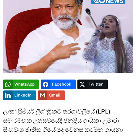
Type and hit enter
WhatsApp
Facebook
Twitter
LinkedIn
Gmail
ලංකා ප්‍රිමියර් ලීග් ක්‍රිකට් තරගාවලියේ (LPL)
සමාරම්භක උත්සවයේදී ජනප්‍රිය ගායිකා උමාරා
සිංහවංශ ජාතික ගීයේ පද වෙනස් කරමින් ගායනා