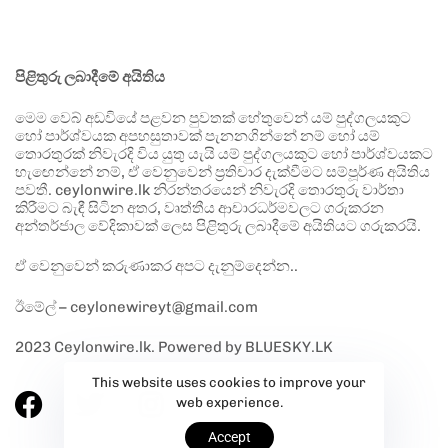
පිළිතුරු ලබාදීමේ අයිතිය
මෙම වෙබ් අඩවියේ පළවන පුවතක් හේතුවෙන් යම් පුද්ගලයකුට
හෝ පාර්ශ්වයක අපහසුතාවක් පැනනගින්නේ නම් හෝ යම්
තොරතුරක් නිවැරදි විය යුතු යැයි යම් පුද්ගලයකුට හෝ පාර්ශ්වයකට
හැඟෙන්නේ නම්, ඒ වෙනුවෙන් ප්‍රතිචාර දැක්වීමට සම්පූර්ණ අයිතිය
පවතී. ceylonwire.lk නිරන්තරයෙන් නිවැරදි තොරතුරු වාර්තා
කිරීමට බැඳී සිටින අතර, වෘත්තීය ආචාරධර්මවලට ගරුකරන
අන්තර්ජාල වේදිකාවක් ලෙස පිළිතුරු ලබාදීමේ අයිතියට ගරුකරයි.
ඒ වෙනුවෙන් කරුණාකර අපට දැනුම්දෙන්න..
ඊමේල් – ceylonewireyt@gmail.com
2023 Ceylonwire.lk. Powered by BLUESKY.LK
This website uses cookies to improve your
web experience.
Accept