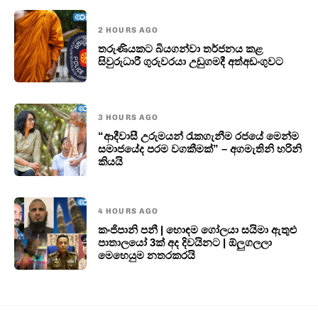
2 HOURS AGO
තරුණියකට බියගන්වා තර්ජනය කළ
සිවුරුධාරී ගුරුවරයා උඩුගමදී අත්අඩංගුවට
3 HOURS AGO
“ආදීවාසී උරුමයන් රැකගැනීම රජයේ මෙන්ම
සමාජයේද පරම වගකීමක්” – අගමැතිනි හරිනි
කියයි
4 HOURS AGO
කංජිපානි පනී | හොඳම ගෝලයා සයිමා ඇතුළු
පාතාලයෝ 3ක් අද දිවයිනට | ඕලුගලලා
මෙහෙයුම නතරකරයි