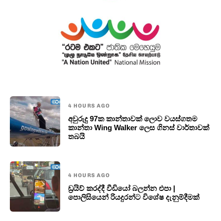
4 HOURS AGO
අවුරුදු 97ක කාන්තාවක් ලොව වයස්ගතම
කාන්තා Wing Walker ලෙස ගිනස් වාර්තාවක්
තබයි
4 HOURS AGO
ඩ්‍රයිව් කරද්දී වීඩියෝ බලන්න එපා |
පොලිසියෙන් රියදුරන්ට විශේෂ දැනුම්දීමක්