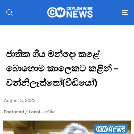
To
nav
ජාතික ගීය මන්දො කළේ
බොහොම කාලෙකට කළින් –
වන්නිලෑත්තෝ(වීඩියෝ)
August 2, 2023
Featured
/
Local - දේශිය