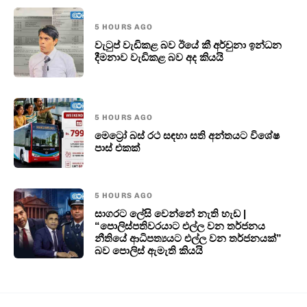
5 HOURS AGO
වැටුප් වැඩිකළ බව ඊයේ කී අර්චුනා ඉන්ධන
දීමනාව වැඩිකළ බව අද කියයි
5 HOURS AGO
මෙට්‍රෝ බස් රථ සඳහා සති අන්තයට විශේෂ
පාස් එකක්
5 HOURS AGO
සාගරට ලේසි වෙන්නේ නැති හැඩ |
“පොලිස්පතිවරයාට එල්ල වන තර්ජනය
නීතියේ ආධිපත්‍යයට එල්ල වන තර්ජනයක්”
බව පොලිස් ඇමැති කියයි