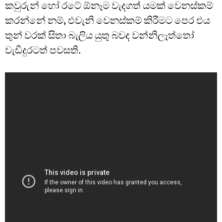
කවුරුන් හෝ රටේ ඕනෑම වැදගත් යමක් වෙනස්කම්
කරන්නේ නම්, එවැනි වෙනස්කම් කිරීමට පෙර එය
තුන් වරක් සිතා බැලිය යුතු බවද වන්නිලෑත්තෝ
වැඩිදුරටත් පවසති.