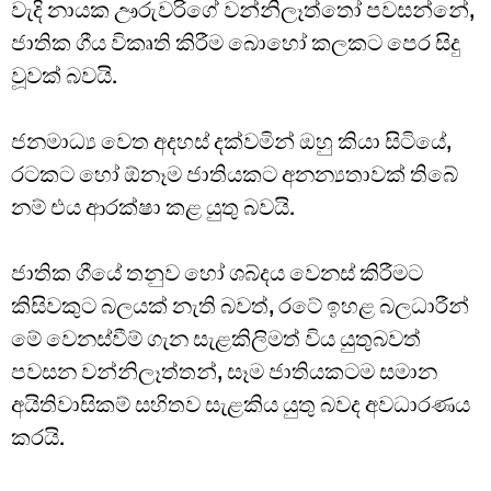
වැදි නායක ඌරුවරිගේ වන්නිලෑත්තෝ පවසන්නේ,
ජාතික ගීය විකෘති කිරීම බොහෝ කලකට පෙර සිදු
වූවක් බවයි.
ජනමාධ්‍ය වෙත අදහස් දක්වමින් ඔහු කියා සිටියේ,
රටකට හෝ ඕනෑම ජාතියකට අනන්‍යතාවක් තිබේ
නම් එය ආරක්ෂා කළ යුතු බවයි.
ජාතික ගීයේ තනුව හෝ ශබ්දය වෙනස් කිරීමට
කිසිවකුට බලයක් නැති බවත්, රටේ ඉහළ බලධාරීන්
මේ වෙනස්වීම් ගැන සැළකිලිමත් විය යුතුබවත්
පවසන වන්නිලෑත්තන්, සෑම ජාතියකටම සමාන
අයිතිවාසිකම් සහිතව සැළකිය යුතු බවද අවධාරණය
කරයි.