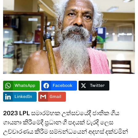
Type and hit enter
WhatsApp
Facebook
Twitter
LinkedIn
Gmail
2023 LPL සමාරම්භක උත්සවයේදී ජාතික ගීය
ගායනා කිරීමේදී ප්‍රධාන ගී පදයක් වැරදි ලෙස
උච්චාරණය කිරීම සම්බන්ධයෙන් අදහස් දක්වමින්