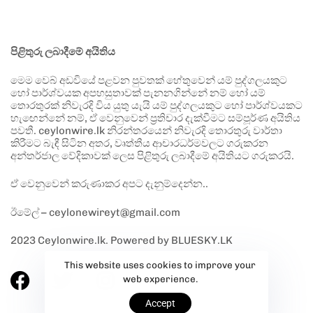
පිළිතුරු ලබාදීමේ අයිතිය
මෙම වෙබ් අඩවියේ පළවන පුවතක් හේතුවෙන් යම් පුද්ගලයකුට
හෝ පාර්ශ්වයක අපහසුතාවක් පැනනගින්නේ නම් හෝ යම්
තොරතුරක් නිවැරදි විය යුතු යැයි යම් පුද්ගලයකුට හෝ පාර්ශ්වයකට
හැඟෙන්නේ නම්, ඒ වෙනුවෙන් ප්‍රතිචාර දැක්වීමට සම්පූර්ණ අයිතිය
පවතී. ceylonwire.lk නිරන්තරයෙන් නිවැරදි තොරතුරු වාර්තා
කිරීමට බැඳී සිටින අතර, වෘත්තීය ආචාරධර්මවලට ගරුකරන
අන්තර්ජාල වේදිකාවක් ලෙස පිළිතුරු ලබාදීමේ අයිතියට ගරුකරයි.
ඒ වෙනුවෙන් කරුණාකර අපට දැනුම්දෙන්න..
ඊමේල් – ceylonewireyt@gmail.com
2023 Ceylonwire.lk. Powered by BLUESKY.LK
This website uses cookies to improve your
web experience.
Accept