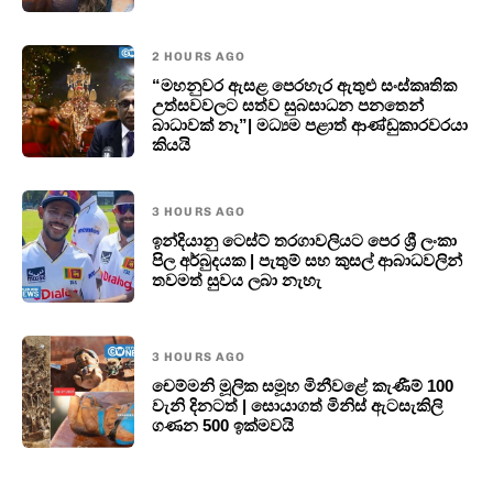
2 HOURS AGO
“මහනුවර ඇසළ පෙරහැර ඇතුළු සංස්කෘතික
උත්සවවලට සත්ව සුබසාධන පනතෙන්
බාධාවක් නෑ”| මධ්‍යම පළාත් ආණ්ඩුකාරවරයා
කියයි
3 HOURS AGO
ඉන්දියානු ටෙස්ට් තරගාවලියට පෙර ශ්‍රී ලංකා
පිල අර්බුදයක | පැතුම් සහ කුසල් ආබාධවලින්
තවමත් සුවය ලබා නැහැ
3 HOURS AGO
චෙම්මනි මූලික සමූහ මිනීවළේ කැණීම් 100
වැනි දිනටත් | සොයාගත් මිනිස් ඇටසැකිලි
ගණන 500 ඉක්මවයි