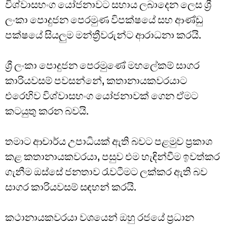
විශ්වාසභංග යෝජනාවට සහාය ලබාදෙන ලෙස ශ්‍රී
ලංකා පොදුජන පෙරමුණ විපක්ෂයේ සහ ආණ්ඩු
පක්ෂයේ සියලුම මන්ත්‍රීවරුන්ට ආරාධනා කරයි.
ශ්‍රී ලංකා පොදුජන පෙරමුණේ මහලේකම් සාගර
කාරියවසම් පවසන්නේ, කතානායකවරයාට
එරෙහිව විශ්වාසභංග යෝජනාවක් ගෙන ඒමට
කටයුතු කරන බවයි.
තමාට ආචාර්ය උපාධියක් ඇති බවට පළමුව ප්‍රකාශ
කළ කතානායකවරයා, පසුව එම හැඳින්වීම ඉවත්කර
ගැනීම ඔස්සේ ජනතාව රැවටීමට ලක්කර ඇති බව
සාගර කාරියවසම් සඳහන් කරයි.
කථානායකවරයා වශයෙන් ඔහු රජයේ ප්‍රධාන