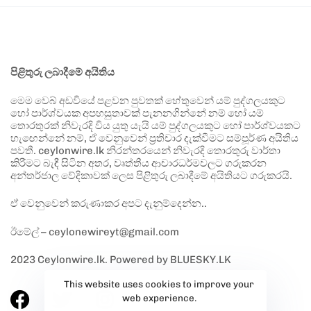
පිළිතුරු ලබාදීමේ අයිතිය
මෙම වෙබ් අඩවියේ පළවන පුවතක් හේතුවෙන් යම් පුද්ගලයකුට
හෝ පාර්ශ්වයක අපහසුතාවක් පැනනගින්නේ නම් හෝ යම්
තොරතුරක් නිවැරදි විය යුතු යැයි යම් පුද්ගලයකුට හෝ පාර්ශ්වයකට
හැඟෙන්නේ නම්, ඒ වෙනුවෙන් ප්‍රතිචාර දැක්වීමට සම්පූර්ණ අයිතිය
පවතී. ceylonwire.lk නිරන්තරයෙන් නිවැරදි තොරතුරු වාර්තා
කිරීමට බැඳී සිටින අතර, වෘත්තීය ආචාරධර්මවලට ගරුකරන
අන්තර්ජාල වේදිකාවක් ලෙස පිළිතුරු ලබාදීමේ අයිතියට ගරුකරයි.
ඒ වෙනුවෙන් කරුණාකර අපට දැනුම්දෙන්න..
ඊමේල් – ceylonewireyt@gmail.com
2023 Ceylonwire.lk. Powered by BLUESKY.LK
This website uses cookies to improve your
web experience.