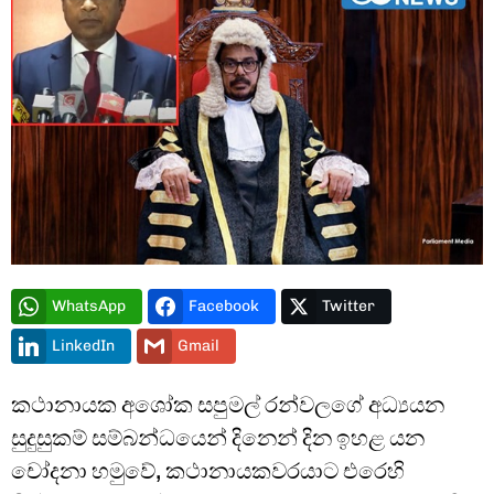
Type and hit enter
WhatsApp
Facebook
Twitter
LinkedIn
Gmail
කථානායක අශෝක සපුමල් රන්වලගේ අධ්‍යයන
සුදුසුකම් සම්බන්ධයෙන් දිනෙන් දින ඉහළ යන
චෝදනා හමුවේ, කථානායකවරයාට එරෙහි