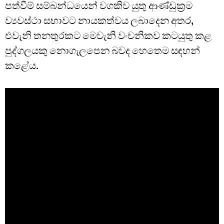
පත්වීම් සම්බන්ධයෙන් වගකිව යුතු ආණ්ඩුක්‍රම
ව්‍යවස්ථා සභාවට නායකත්වය ලබාදෙන අතර,
එවැනි තනතුරකට මෙවැනි වංචනිකව කටයුතු කළ
පුද්ගලයකු නොගැලපෙන බවද හෙතෙම සඳහන්
කළේය.