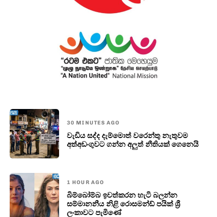
30 MINUTES AGO
වැඩිය සද්ද දැම්මොත් වරෙන්තු නැතුවම
අත්අඩංගුවට ගන්න අලුත් නීතියක් ගෙනෙයි
1 HOUR AGO
බිම්බෝම්බ ඉවත්කරන හැටි බලන්න
සම්මානනීය නිළි රොසමන්ඩ් පයික් ශ්‍රී
ලංකාවට පැමිණේ