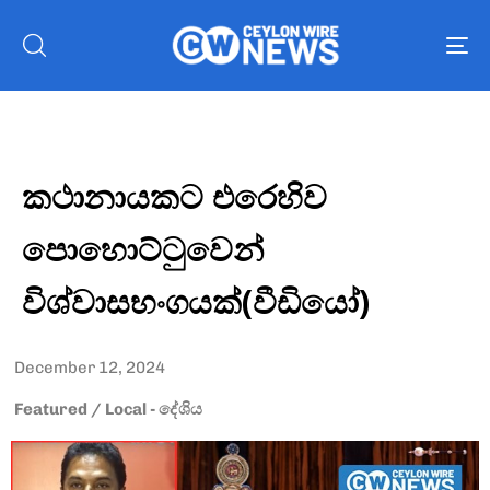
To
nav
කථානායකට එරෙහිව
පොහොට්ටුවෙන්
විශ්වාසභංගයක්(වීඩියෝ)
December 12, 2024
Featured
/
Local - දේශිය