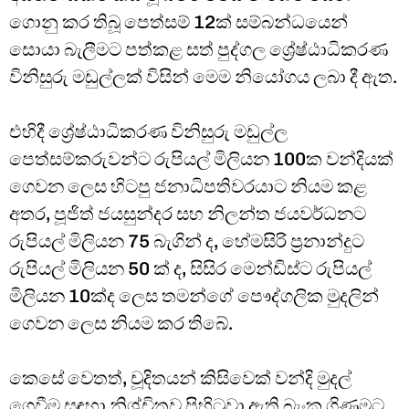
ගොනු කර තිබූ පෙත්සම් 12ක් සම්බන්ධයෙන්
සොයා බැලීමට පත්කළ සත් පුද්ගල ශ්‍රේෂ්ඨාධිකරණ
විනිසුරු මඩුල්ලක් විසින් මෙම නියෝගය ලබා දී ඇත.
එහිදී ශ්‍රේෂ්ඨාධිකරණ විනිසුරු මඩුල්ල
පෙත්සම්කරුවන්ට රුපියල් මිලියන 100ක වන්දියක්
ගෙවන ලෙස හිටපු ජනාධිපතිවරයාට නියම කළ
අතර, පූජිත් ජයසුන්දර සහ නිලන්ත ජයවර්ධනට
රුපියල් මිලියන 75 බැගින් ද, හේමසිරි ප්‍රනාන්දුට
රුපියල් මිලියන 50 ක් ද, සිසිර මෙන්ඩිස්ට රුපියල්
මිලියන 10ක්ද ලෙස තමන්ගේ පෞද්ගලික මුදලින්
ගෙවන ලෙස නියම කර තිබේ.
කෙසේ වෙතත්, චූදිතයන් කිසිවෙක් වන්දි මුදල්
ගෙවීම සඳහා නිශ්චිතව පිහිටුවා ඇති බැංකු ගිණුමට