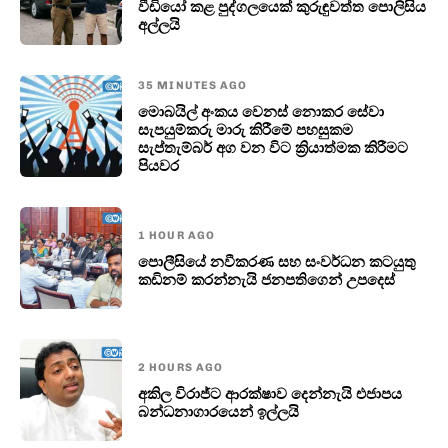
වීඩියෝ කළ පුද්ගලයෙක් කුරුඳුවත්ත පොලිසිය
අල්ලයි
35 MINUTES AGO
මොබයිල් අංකය වෙනස් නොකර සේවා
සැපයුම්කරු මාරු කිරීමේ පහසුකම
සැප්තැම්බර් අග වන විට ක්‍රියාත්මක කිරීමට
පියවර
1 HOUR AGO
පොලීසියේ නවීකරණ සහ සංවර්ධන කටයුතු
කඩිනම් කරන්නැයි ජනපතිගෙන් උපදෙස්
2 HOURS AGO
අකිල විරාජ්ට ආරක්ෂාව දෙන්නැයි එජාපය
බන්ධනාගාරයෙන් ඉල්ලයි