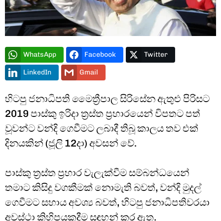
WhatsApp
Facebook
Twitter
LinkedIn
Gmail
Type and hit enter
හිටපු ජනාධිපති මෛත්‍රීපාල සිරිසේන ඇතුළු පිරිසට
2019 පාස්කු ඉරිදා ත්‍රස්ත ප්‍රහාරයෙන් විපතට පත්
වූවන්ට වන්දි ගෙවීමට ලබාදී තිබූ කාලය තව එක්
දිනයකින් (ජූලි 12දා) අවසන් වේ.
පාස්කු ත්‍රස්ත ප්‍රහාර වැලැක්වීම සම්බන්ධයෙන්
තමාට කිසිදු වගකීමක් නොමැති බවත්, වන්දි මුදල්
ගෙවීමට සහාය අවශ්‍ය බවත්, හිටපු ජනාධිපතිවරයා
අවස්ථා කිහිපයකදීම සඳහන් කර ඇත.