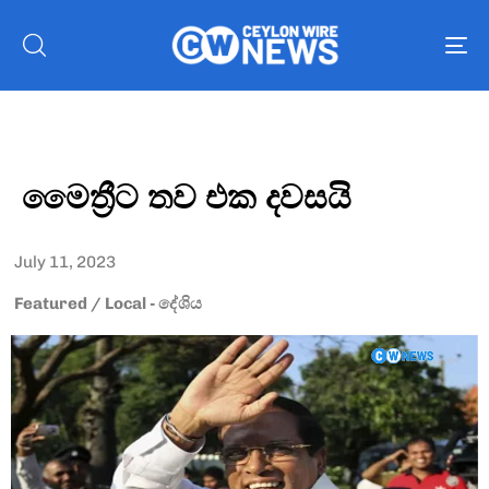
To
nav
මෛත්‍රීට තව එක දවසයි
July 11, 2023
Featured
/
Local - දේශිය