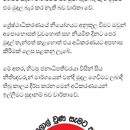
එම මුදල බැර කර නැති බව වාර්තා වේ.
ශ්‍රේෂ්ඨාධිකරණයේ නියෝගයට අනුකූල වීමට ඔවුන්
අපොහොසත් වුවහොත් සහ නියමිත දිනට පෙර
මුදල් තැන්පත් කළහොත් එය අධිකරණයට අපහාස
කිරීමක් ලෙස සළකනු ලැබේ.
මේ අතර, හිටපු ජනාධිපතිවරයා විසින් සිය
නීතිඥවරුන් මාර්ගයෙන් වන්දි මුදල ගෙවීමට ලබාදී
තිබූ කාලය දීර්ඝ කරන මෙන් අධිකරණයෙන්
ඉල්ලීමට සුදානම් බව වාර්තාවේ.