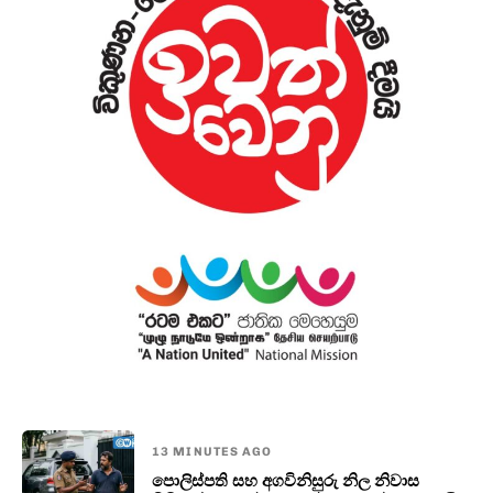
13 MINUTES AGO
පොලිස්පති සහ අගවිනිසුරු නිල නිවාස