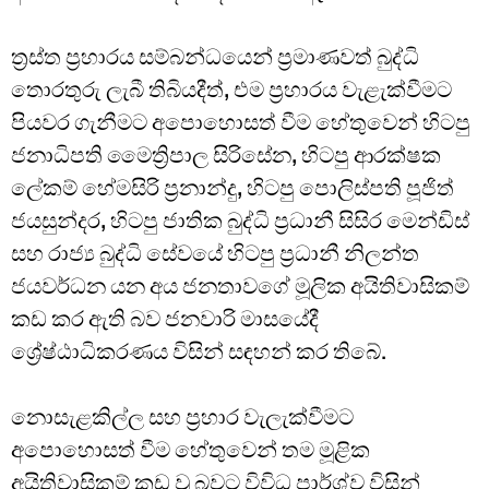
ත්‍රස්ත ප්‍රහාරය සම්බන්ධයෙන් ප්‍රමාණවත් බුද්ධි
තොරතුරු ලැබී තිබියදීත්, එම ප්‍රහාරය වැළැක්වීමට
පියවර ගැනීමට අපොහොසත් වීම හේතුවෙන් හිටපු
ජනාධිපති මෛත්‍රිපාල සිරිසේන, හිටපු ආරක්ෂක
ලේකම් හේමසිරි ප්‍රනාන්දු, හිටපු පොලිස්පති පූජිත්
ජයසුන්දර, හිටපු ජාතික බුද්ධි ප්‍රධානී සිසිර මෙන්ඩිස්
සහ රාජ්‍ය බුද්ධි සේවයේ හිටපු ප්‍රධානී නිලන්ත
ජයවර්ධන යන අය ජනතාවගේ මූලික අයිතිවාසිකම්
කඩ කර ඇති බව ජනවාරි මාසයේදී
ශ්‍රේෂ්ඨාධිකරණය විසින් සඳහන් කර තිබේ.
නොසැළකිල්ල සහ ප්‍රහාර වැලැක්වීමට
අපොහොසත් වීම හේතුවෙන් තම මූළික
අයිතිවාසිකම් කඩ වූ බවට විවිධ පාර්ශ්ව විසින්