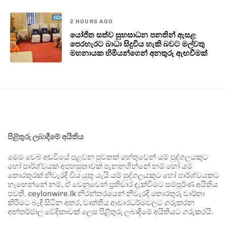
2 HOURS AGO
යෝජිත සත්ව සුභසාධන පනතින් ඇසළ
පෙරහැරට බාධා සිදුවිය හැකි බවට මල්වතු
මහනායක හිමියන්ගෙන් අනතුරු ඇඟවීමක්
පිළිතුරු ලබාදීමේ අයිතිය
මෙම වෙබ් අඩවියේ පළවන පුවතක් හේතුවෙන් යම් පුද්ගලයකුට
හෝ පාර්ශ්වයක අපහසුතාවක් පැනනගින්නේ නම් හෝ යම්
තොරතුරක් නිවැරදි විය යුතු යැයි යම් පුද්ගලයකුට හෝ පාර්ශ්වයකට
හැඟෙන්නේ නම්, ඒ වෙනුවෙන් ප්‍රතිචාර දැක්වීමට සම්පූර්ණ අයිතිය
පවතී. ceylonwire.lk නිරන්තරයෙන් නිවැරදි තොරතුරු වාර්තා
කිරීමට බැඳී සිටින අතර, වෘත්තීය ආචාරධර්මවලට ගරුකරන
අන්තර්ජාල වේදිකාවක් ලෙස පිළිතුරු ලබාදීමේ අයිතියට ගරුකරයි.