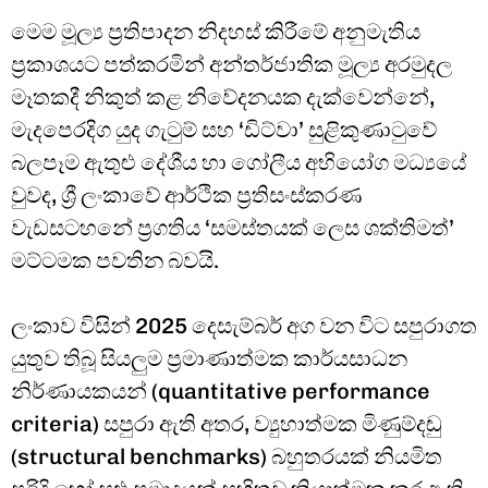
මෙම මූල්‍ය ප්‍රතිපාදන නිදහස් කිරීමේ අනුමැතිය
ප්‍රකාශයට පත්කරමින් අන්තර්ජාතික මූල්‍ය අරමුදල
මෑතකදී නිකුත් කළ නිවේදනයක දැක්වෙන්නේ,
මැදපෙරදිග යුද ගැටුම් සහ ‘ඩිට්වා’ සුළිකුණාටුවේ
බලපෑම ඇතුළු දේශීය හා ගෝලීය අභියෝග මධ්‍යයේ
වුවද, ශ්‍රී ලංකාවේ ආර්ථික ප්‍රතිසංස්කරණ
වැඩසටහනේ ප්‍රගතිය ‘සමස්තයක් ලෙස ශක්තිමත්’
මට්ටමක පවතින බවයි.
ලංකාව විසින් 2025 දෙසැම්බර් අග වන විට සපුරාගත
යුතුව තිබූ සියලුම ප්‍රමාණාත්මක කාර්යසාධන
නිර්ණායකයන් (quantitative performance
criteria) සපුරා ඇති අතර, ව්‍යුහාත්මක මිණුම්දඬු
(structural benchmarks) බහුතරයක් නියමිත