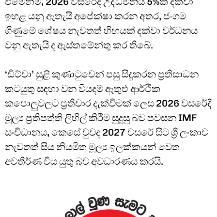
එමෙන්ම, 2026 වසරේදී උද්ධමනය 5%ක් දක්වා
ඉහළ යනු ඇතැයි අපේක්ෂා කරන අතර, ජංගම
ගිණුමේ ශේෂය නැවතත් හිඟයක් දක්වා වර්ධනය
වනු ඇතැයි ද ඇස්තමේන්තු කර තිබේ.
‘ඩිට්වා’ සුළි කුණාටුවෙන් පසු සිදුකරන ප්‍රතිසාධන
කටයුතු සඳහා වන වියදම් ඇතුළු ආර්ථික
කපොලුවලට ප්‍රතිචාර දැක්වීමක් ලෙස 2026 වසරේදී
මූල්‍ය ප්‍රතිපත්ති ලිහිල් කිරීම සුදුසු බව පවසන IMF
සංවිධානය, කෙසේ වුවද 2027 වසරේ සිට ශ්‍රී ලංකාව
නැවතත් සිය නියමිත මූල්‍ය ඉලක්කයන් වෙත
අවතීර්ණ විය යුතු බව අවධාරණය කරයි.