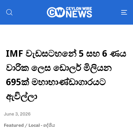
To
nav
IMF වැඩසටහනේ 5 සහ 6 ණය
වාරික ලෙස ඩොලර් මිලියන
695ක් මහාභාණ්ඩාගාරයට
ඇවිල්ලා
June 3, 2026
Featured
/
Local - දේශිය