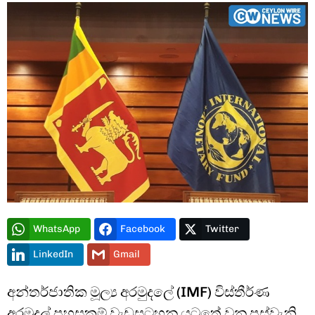
Type and hit enter
WhatsApp
Facebook
Twitter
LinkedIn
Gmail
අන්තර්ජාතික මූල්‍ය අරමුදලේ (IMF) විස්තීර්ණ
අරමුදල් පහසුකම් වැඩසටහන යටතේ වන පස්වැනි