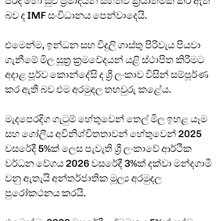
පරිදි හෝ සුළු ප්‍රමාදයන් සහිතව ක්‍රියාත්මක කර ඇති
බව ද IMF සංවිධානය පෙන්වාදෙයි.
එමෙන්ම, ඉන්ධන සහ විදුලි ගාස්තු පිරිවැය පියවා
ගැනීමේ මිල සූත්‍ර ක්‍රමවේදයන් යළි ස්ථාපිත කිරීමට
අදාළ පූර්ව කොන්දේසි ද ශ්‍රී ලංකාව විසින් සම්පූර්ණ
කර ඇති බව එම අරමුදල තහවුරු කළේය.
මැදපෙරදිග ගැටුම් හේතුවෙන් තෙල් මිල ඉහළ යෑම
සහ ගෝලීය අවිනිශ්චිතතාවන් හේතුවෙන් 2025
වසරේදී 5%ක් ලෙස පැවැති ශ්‍රී ලංකාවේ ආර්ථික
වර්ධන වේගය 2026 වසරේදී 3%ක් දක්වා මන්දගාමී
වනු ඇතැයි අන්තර්ජාතික මූල්‍ය අරමුදල
පුරෝකථනය කරයි.