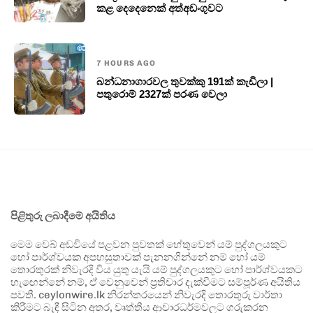
කළ දෙදෙනෙක් අත්අඩංගුවට
7 HOURS AGO
බන්ධනාගාරවල තුවක්කු 191ක් කැඩිලා |
පතුරොම් 2327ක් පරණ වෙලා
පිළිතුරු ලබාදීමේ අයිතිය
මෙම වෙබ් අඩවියේ පළවන පුවතක් හේතුවෙන් යම් පුද්ගලයකුට
හෝ පාර්ශ්වයක අපහසුතාවක් පැනනගින්නේ නම් හෝ යම්
තොරතුරක් නිවැරදි විය යුතු යැයි යම් පුද්ගලයකුට හෝ පාර්ශ්වයකට
හැඟෙන්නේ නම්, ඒ වෙනුවෙන් ප්‍රතිචාර දැක්වීමට සම්පූර්ණ අයිතිය
පවතී. ceylonwire.lk නිරන්තරයෙන් නිවැරදි තොරතුරු වාර්තා
කිරීමට බැඳී සිටින අතර, වෘත්තීය ආචාරධර්මවලට ගරුකරන