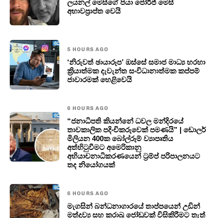
ලයනල් මෙසීගේ පියා ජෝර්ජ් මෙසී
අභාවප්‍රාප්ත වෙයි
5 HOURS AGO
‘නිරුවත් ඡායාරූප’ ඔස්සේ සමාජ මාධ්‍ය හරහා
ක්‍රියාත්මක දැවැන්ත සංවිධානාත්මක කප්පම්
ජාවාරමක් හෙළිවෙයි
6 HOURS AGO
“ජනාධිපති කියන්නේ ධවල මන්දිරයේ
තාවකාලික පදිංචිකරුවෙක් පමණයි” | ඩොලර්
මිලියන 400ක බෝල්රූම් ව්‍යාපෘතිය
අත්හිටුවීමට අමෙරිකානු
අභියාචනාධිකරණයෙන් ට්‍රම්ප් පරිපාලනයට
තද නියෝගයක්
6 HOURS AGO
මැගසින් බන්ධනාගාරයේ තාප්පයෙන් උඩින්
මත්ද්‍රව්‍ය සහ කරාබු ජෝඩුවක් විසිකිරීමට තැත්